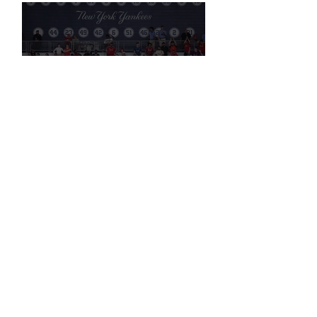
Bundesliga Bir Yol Ayrımında: Para
mı, Taraftar mı?
Liverpool, Amerika'daki Ticari
Gücünü 40 Mağaza İle Artıracak
Rusya, küresel futbol yasağına
rağmen FIFA başkanlık seçimlerinde
oy kullanma hakkını elinde tutuyor.