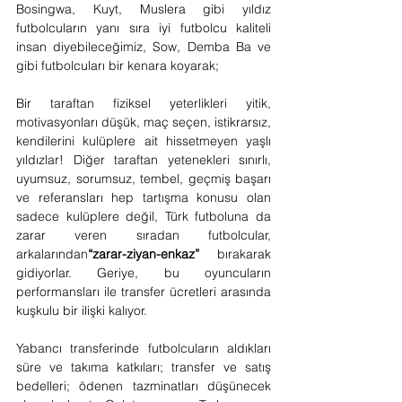
Bosingwa, Kuyt, Muslera gibi yıldız 
futbolcuların yanı sıra iyi futbolcu kaliteli 
insan diyebileceğimiz, Sow, Demba Ba ve 
gibi futbolcuları bir kenara koyarak;
Bir taraftan fiziksel yeterlikleri yitik, 
motivasyonları düşük, maç seçen, istikrarsız, 
kendilerini kulüplere ait hissetmeyen yaşlı 
yıldızlar! Diğer taraftan yetenekleri sınırlı, 
uyumsuz, sorumsuz, tembel, geçmiş başarı 
ve referansları hep tartışma konusu olan 
sadece kulüplere değil, Türk futboluna da 
zarar veren sıradan futbolcular, 
arkalarından
“zarar-ziyan-enkaz” 
bırakarak 
gidiyorlar. Geriye, bu oyuncuların 
performansları ile transfer ücretleri arasında 
kuşkulu bir ilişki kalıyor.
Yabancı transferinde futbolcuların aldıkları 
süre ve takıma katkıları; transfer ve satış 
bedelleri; ödenen tazminatları düşünecek 