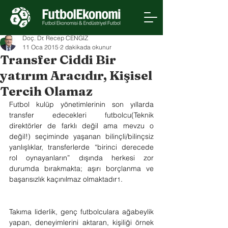
Doç. Dr. Recep CENGİZ
11 Oca 2015
2 dakikada okunur
Transfer Ciddi Bir
yatırım Aracıdır, Kişisel
Tercih Olamaz
Futbol kulüp yönetimlerinin son yıllarda 
transfer edecekleri futbolcu(Teknik 
direktörler de farklı değil ama mevzu o 
değil!) seçiminde yaşanan bilinçli/bilinçsiz 
yanlışlıklar, transferlerde “birinci derecede 
rol oynayanların” dışında herkesi zor 
durumda bırakmakta; aşırı borçlanma ve 
başarısızlık kaçınılmaz olmaktadır
.
1
Takıma liderlik, genç futbolculara ağabeylik 
yapan, deneyimlerini aktaran, kişiliği örnek 