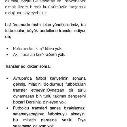
olursak, başta Galatasaray ve Trabzonspor 
olmak üzere birçok kulübümüzün başarısız 
olduğunu söyleyebiliriz.
Laf üretmede mahir olan yöneticilerimiz, bu 
futbolcuları büyük bedellerle transfer ediyor 
da;
Referansları kim? 
Bilen yok.
Akıl hocaları kim?
 Gören yok.
Transfer edildikten sonra;
Avrupa’da futbol kariyerinin sonuna 
gelmiş, miadını doldurmuş futbolcuları 
transfer etmeyin!Oynatsan bir türlü 
oynamasan bin türlü takımın dengesini 
bozar! Dersiniz, dinleyen yok.
Futbolcu transferi şansa bırakılamaz, 
satamayacağınız futbolcuyu almayın, 
bu milletin parasına yazık! Diye 
yazarsınız, okuyan yok.