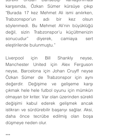
karşısında, Özkan Sümer kürsüye çıkıp 
“Burada 17 kez Mehmet Ali ismi anılırken, 
Trabzonspor’un adı bir kez olsun 
söylenmedi. Bu Mehmet Ali’nin büyüklüğü 
değil, sizin Trabzonspor’u küçültmenizin 
sonucudur” diyerek, camiaya sert 
eleştirilerde bulunmuştu.”
Liverpool için Bill Shankly neyse, 
Manchester United için Alex Ferguson 
neyse, Barcelona için Johan Cruyff neyse 
Özkan Sümer de Trabzonspor için aynı 
değerdir. Değişime ve gelişeme karşı 
çıkmak hele hele futbol oyunu için mümkün 
olmayan bir kriter. Var olan üzerinden sürekli 
değişimi kabul ederek gelişmek ancak 
istikrarı ve sürdürebilir başarıyı sağlar. Aksi, 
daha önce tecrübe edilmiş olan boşa 
düşmeye neden olur.
***