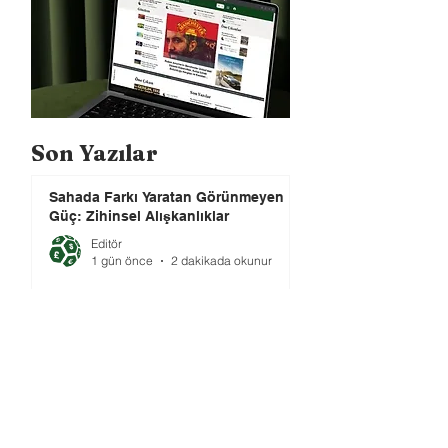
Son Yazılar
Sahada Farkı Yaratan Görünmeyen
Güç: Zihinsel Alışkanlıklar
Editör
1 gün önce
2 dakikada okunur
Rusya, küresel futbol yasağına
rağmen FIFA başkanlık
seçimlerinde oy kullanma hakkını
elinde tutuyor.
Editör
1 gün önce
3 dakikada okunur