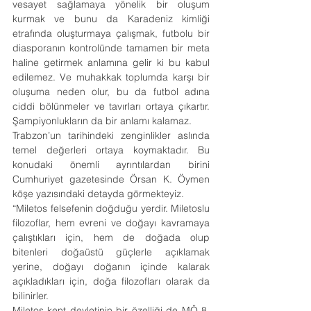
vesayet sağlamaya yönelik bir oluşum 
kurmak ve bunu da Karadeniz kimliği 
etrafında oluşturmaya çalışmak, futbolu bir 
diasporanın kontrolünde tamamen bir meta 
haline getirmek anlamına gelir ki bu kabul 
edilemez. Ve muhakkak toplumda karşı bir 
oluşuma neden olur, bu da futbol adına 
ciddi bölünmeler ve tavırları ortaya çıkartır. 
Şampiyonlukların da bir anlamı kalamaz.
Trabzon’un tarihindeki zenginlikler aslında 
temel değerleri ortaya koymaktadır. Bu 
konudaki önemli ayrıntılardan birini 
Cumhuriyet gazetesinde Örsan K. Öymen 
köşe yazısındaki detayda görmekteyiz.
“Miletos felsefenin doğduğu yerdir. Miletoslu 
filozoflar, hem evreni ve doğayı kavramaya 
çalıştıkları için, hem de doğada olup 
bitenleri doğaüstü güçlerle açıklamak 
yerine, doğayı doğanın içinde kalarak 
açıkladıkları için, doğa filozofları olarak da 
bilinirler.
Miletos kent devletinin bir özelliği de MÖ 8. 