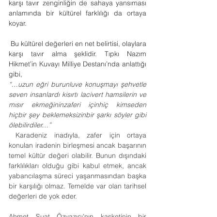
karşı tavır zenginliğin de sahaya yansıması 
anlamında bir kültürel farklılığı da ortaya 
koyar. 
 Bu kültürel değerleri en net belirtisi, olaylara 
karşı tavır alma şeklidir. Tıpkı Nazım 
Hikmet’in Kuvayı Milliye Destanı’nda anlattığı 
gibi,
“…uzun eğri burunluve konuşmayı şehvetle 
seven insanlardı kisırtı lacivert hamsilerin ve 
mısır ekmeğininzaferi içinhiç kimseden 
hiçbir şey beklemeksizinbir şarkı söyler gibi 
ölebilirdiler…”
Karadeniz inadıyla, zafer için ortaya 
konulan iradenin birleşmesi ancak başarının 
temel kültür değeri olabilir. Bunun dışındaki 
farklılıkları olduğu gibi kabul etmek, ancak 
yabancılaşma süreci yaşanmasından başka 
bir karşılığı olmaz. Temelde var olan tarihsel 
değerleri de yok eder.
Ahmet Suat Özyazıcı’nın kasketinin bir 