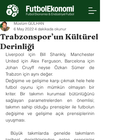
Müslüm GÜLHAN
6 May 2022
4 dakikada okunur
Trabzonspor’un Kültürel
Derinliği
Liverpool için Bill Shankly, Manchester 
United için Alex Ferguson, Barcelona için 
Johan Cruyff neyse Özkan Sümer de 
Trabzon için aynı değer.
Değişime ve gelişime karşı çıkmak hele hele 
futbol oyunu için mümkün olmayan bir 
kriter. Bir takımın kurumsal bütünlüğünü 
sağlayan parametrelerden en önemlisi; 
takımın sahip olduğu prensipler ile futbolun 
değişime ve gelişime açık prensiplerinin 
uyuşması.
 Büyük takımlarda genelde takımların 
tarihsel derinliklerinden gelen prensipler 