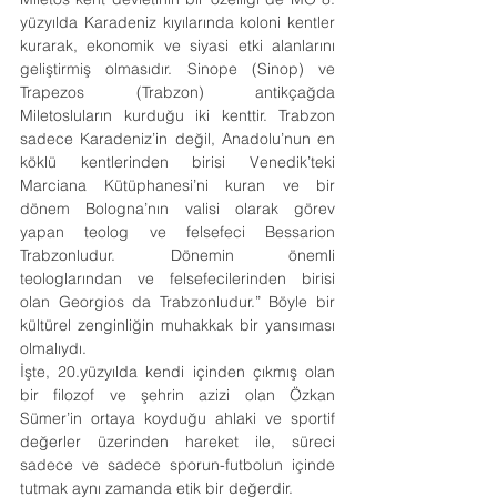
yüzyılda Karadeniz kıyılarında koloni kentler 
kurarak, ekonomik ve siyasi etki alanlarını 
geliştirmiş olmasıdır. Sinope (Sinop) ve 
Trapezos (Trabzon) antikçağda 
Miletosluların kurduğu iki kenttir. Trabzon 
sadece Karadeniz’in değil, Anadolu’nun en 
köklü kentlerinden birisi Venedik’teki 
Marciana Kütüphanesi’ni kuran ve bir 
dönem Bologna’nın valisi olarak görev 
yapan teolog ve felsefeci Bessarion 
Trabzonludur. Dönemin önemli 
teologlarından ve felsefecilerinden birisi 
olan Georgios da Trabzonludur.” Böyle bir 
kültürel zenginliğin muhakkak bir yansıması 
olmalıydı.
İşte, 20.yüzyılda kendi içinden çıkmış olan 
bir filozof ve şehrin azizi olan Özkan 
Sümer’in ortaya koyduğu ahlaki ve sportif 
değerler üzerinden hareket ile, süreci 
sadece ve sadece sporun-futbolun içinde 
tutmak aynı zamanda etik bir değerdir.