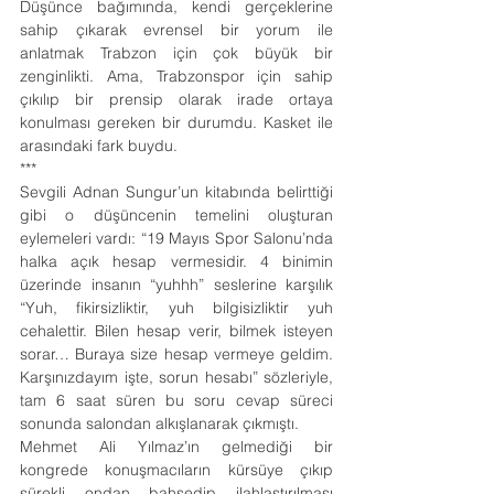
Düşünce bağımında, kendi gerçeklerine 
sahip çıkarak evrensel bir yorum ile 
anlatmak Trabzon için çok büyük bir 
zenginlikti. Ama, Trabzonspor için sahip 
çıkılıp bir prensip olarak irade ortaya 
konulması gereken bir durumdu. Kasket ile 
arasındaki fark buydu.
***
Sevgili Adnan Sungur’un kitabında belirttiği 
gibi o düşüncenin temelini oluşturan 
eylemeleri vardı: “19 Mayıs Spor Salonu’nda 
halka açık hesap vermesidir. 4 binimin 
üzerinde insanın “yuhhh” seslerine karşılık 
“Yuh, fikirsizliktir, yuh bilgisizliktir yuh 
cehalettir. Bilen hesap verir, bilmek isteyen 
sorar… Buraya size hesap vermeye geldim. 
Karşınızdayım işte, sorun hesabı” sözleriyle, 
tam 6 saat süren bu soru cevap süreci 
sonunda salondan alkışlanarak çıkmıştı.
Mehmet Ali Yılmaz’ın gelmediği bir 
kongrede konuşmacıların kürsüye çıkıp 
sürekli ondan bahsedip ilahlaştırılması 