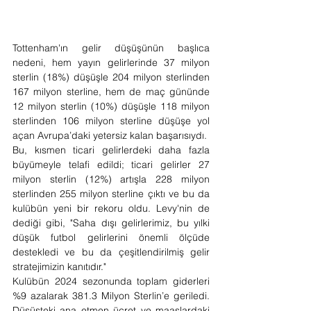
Tottenham'ın gelir düşüşünün başlıca 
nedeni, hem yayın gelirlerinde 37 milyon 
sterlin (18%) düşüşle 204 milyon sterlinden 
167 milyon sterline, hem de maç gününde 
12 milyon sterlin (10%) düşüşle 118 milyon 
sterlinden 106 milyon sterline düşüşe yol 
açan Avrupa’daki yetersiz kalan başarısıydı.
Bu, kısmen ticari gelirlerdeki daha fazla 
büyümeyle telafi edildi; ticari gelirler 27 
milyon sterlin (12%) artışla 228 milyon 
sterlinden 255 milyon sterline çıktı ve bu da 
kulübün yeni bir rekoru oldu. Levy'nin de 
dediği gibi, "Saha dışı gelirlerimiz, bu yılki 
düşük futbol gelirlerini önemli ölçüde 
destekledi ve bu da çeşitlendirilmiş gelir 
stratejimizin kanıtıdır."
Kulübün 2024 sezonunda toplam giderleri 
%9 azalarak 381.3 Milyon Sterlin’e geriledi. 
Düşüşteki ana etmen ücret ve maaşlardaki 