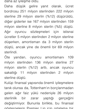
daha az iyileşme oldu.
Daha düşük gelire yanıt olarak, ücret 
bordrosu 251 milyon sterlinden 222 milyon 
sterline 29 milyon sterlin (%12) düşürüldü, 
diğer giderler ise 167 milyon sterlinden 159 
milyon sterline 8 milyon sterlin (%5) düştü. 
Ağır oyuncu sözleşmeleri için istisnai 
ücretler 5 milyon sterlinden 2 milyon sterline 
düşerken, amortisman da 3 milyon sterlin 
düştü, ancak yine de önemli bir 69 milyon 
sterlindi.
Öte yandan, oyuncu amortismanı 109 
milyon sterlinden 136 milyon sterline 27 
milyon sterlin (%12) arttı, ancak oyuncu 
sakatlığı 11 milyon sterlinden 2 milyon 
sterline düştü.
Kulüp finansal yapısında önemli iyileşmelere 
tanık olunsa da, Tottenham'ın borçlanmadan 
gelen ağır faiz yükü nedeniyle 26 milyon 
sterlinlik bir zarar yaptığı gerçeğini 
değiştirmiyor. Bununla birlikte, bu finansal 
göstergelerin Premier Lig için ortalama bir 