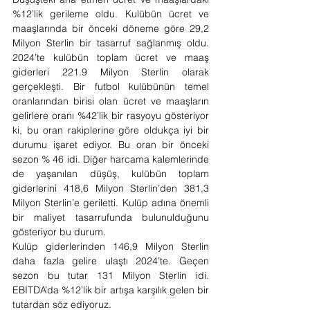
%12’lik gerileme oldu. Kulübün ücret ve 
maaşlarında bir önceki döneme göre 29,2 
Milyon Sterlin bir tasarruf sağlanmış oldu. 
2024’te kulübün toplam ücret ve maaş 
giderleri 221.9 Milyon Sterlin olarak 
gerçekleşti. Bir futbol kulübünün temel 
oranlarından birisi olan ücret ve maaşların 
gelirlere oranı %42’lik bir rasyoyu gösteriyor 
ki, bu oran rakiplerine göre oldukça iyi bir 
durumu işaret ediyor. Bu oran bir önceki 
sezon % 46 idi. Diğer harcama kalemlerinde 
de yaşanılan düşüş, kulübün toplam 
giderlerini 418,6 Milyon Sterlin’den 381,3 
Milyon Sterlin’e geriletti. Kulüp adına önemli 
bir maliyet tasarrufunda bulunulduğunu 
gösteriyor bu durum.
Kulüp giderlerinden 146,9 Milyon Sterlin 
daha fazla gelire ulaştı 2024’te. Geçen 
sezon bu tutar 131 Milyon Sterlin idi. 
EBITDA’da %12’lik bir artışa karşılık gelen bir 
tutardan söz ediyoruz.