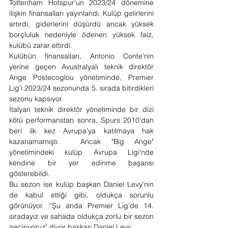
Tottenham Hotspur'un 2023/24 dönemine 
ilişkin finansalları yayınlandı. Kulüp gelirlerini 
artırdı, giderlerini düşürdü ancak yüksek 
borçluluk nedeniyle ödenen yüksek faiz, 
kulübü zarar ettirdi.
Kulübün finansalları, Antonio Conte'nin 
yerine geçen Avustralyalı teknik direktör 
Ange Postecoglou yönetiminde, Premier 
Lig'i 2023/24 sezonunda 5. sırada bitirdikleri 
sezonu kapsıyor.
İtalyan teknik direktör yönetiminde bir dizi 
kötü performanstan sonra, Spurs 2010'dan 
beri ilk kez Avrupa'ya katılmaya hak 
kazanamamıştı.  Ancak "Big Ange" 
yönetimindeki kulüp Avrupa Ligi'nde 
kendine bir yer edinme başarısı 
gösterebildi.
Bu sezon ise kulüp başkan Daniel Levy'nin 
de kabul ettiği gibi, oldukça sorunlu 
görünüyor. ‘’Şu anda Premier Lig'de 14. 
sıradayız ve sahada oldukça zorlu bir sezon 
geçiriyoruz" diyor başkan Daniel Levy.