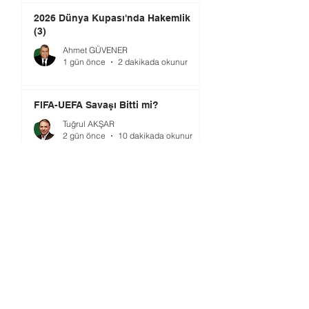
2026 Dünya Kupası'nda Hakemlik
(3)
Ahmet GÜVENER
1 gün önce
2 dakikada okunur
FIFA-UEFA Savaşı Bitti mi?
Tuğrul AKŞAR
2 gün önce
10 dakikada okunur
2026 Dünya Kupası'nda Hakemlik
(2)
Ahmet GÜVENER
2 gün önce
2 dakikada okunur
TMOK’da Yeni Dönem: Şimdi Ne
Yapılmalı?