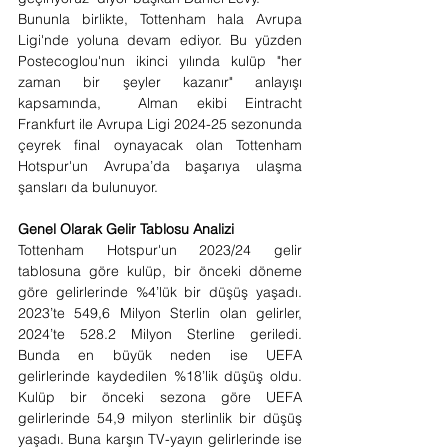
Bununla birlikte, Tottenham hala Avrupa 
Ligi'nde yoluna devam ediyor. Bu yüzden 
Postecoglou'nun ikinci yılında kulüp "her 
zaman bir şeyler kazanır" anlayışı 
kapsamında,  Alman ekibi Eintracht 
Frankfurt ile Avrupa Ligi 2024-25 sezonunda 
çeyrek final oynayacak olan Tottenham 
Hotspur'un Avrupa’da başarıya ulaşma 
şansları da bulunuyor.
Genel Olarak Gelir Tablosu Analizi
Tottenham Hotspur'un 2023/24 gelir 
tablosuna göre kulüp, bir önceki döneme 
göre gelirlerinde %4’lük bir düşüş yaşadı. 
2023’te 549,6 Milyon Sterlin olan gelirler, 
2024’te 528.2 Milyon Sterline geriledi. 
Bunda en büyük neden ise UEFA 
gelirlerinde kaydedilen %18’lik düşüş oldu. 
Kulüp bir önceki sezona göre UEFA 
gelirlerinde 54,9 milyon sterlinlik bir düşüş 
yaşadı. Buna karşın TV-yayın gelirlerinde ise 