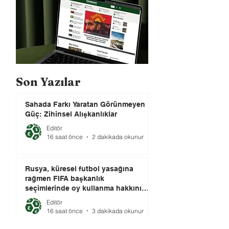
Son Yazılar
Sahada Farkı Yaratan Görünmeyen
Güç: Zihinsel Alışkanlıklar
Editör
16 saat önce
2 dakikada okunur
Rusya, küresel futbol yasağına
rağmen FIFA başkanlık
seçimlerinde oy kullanma hakkını
elinde tutuyor.
Editör
16 saat önce
3 dakikada okunur