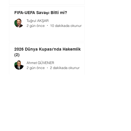
FIFA-UEFA Savaşı Bitti mi?
Tuğrul AKŞAR
2 gün önce
10 dakikada okunur
2026 Dünya Kupası'nda Hakemlik
(2)
Ahmet GÜVENER
2 gün önce
2 dakikada okunur
TMOK’da Yeni Dönem: Şimdi Ne
Yapılmalı?
Ömer GÜRSOY
4 gün önce
4 dakikada okunur
Gündem