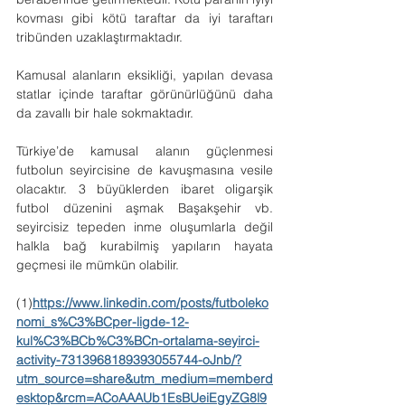
kovması gibi kötü taraftar da iyi taraftarı 
tribünden uzaklaştırmaktadır.
Kamusal alanların eksikliği, yapılan devasa 
statlar içinde taraftar görünürlüğünü daha 
da zavallı bir hale sokmaktadır.
Türkiye’de kamusal alanın güçlenmesi 
futbolun seyircisine de kavuşmasına vesile 
olacaktır. 3 büyüklerden ibaret oligarşik 
futbol düzenini aşmak Başakşehir vb. 
seyircisiz tepeden inme oluşumlarla değil 
halkla bağ kurabilmiş yapıların hayata 
geçmesi ile mümkün olabilir.
(1)
https://www.linkedin.com/posts/futboleko
nomi_s%C3%BCper-ligde-12-
kul%C3%BCb%C3%BCn-ortalama-seyirci-
activity-7313968189393055744-oJnb/?
utm_source=share&utm_medium=memberd
esktop&rcm=ACoAAAUb1EsBUeiEgyZG8l9