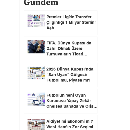
Gündem
Premier Lig’de Transfer
Çılgınlığı 1 Milyar Sterlin'i
Aştı
FIFA, Dünya Kupası da
Dahil Olmak Üzere
Turnuvaların Ticari
Haklarını Özel Yatırımcılara
Satacağını Açıkladı!
2026 Dünya Kupası’nda
“Sarı Uyarı” Gölgesi:
Futbol mu, Piyasa mı?
Futbolun Yeni Oyun
Kurucusu Yapay Zekâ:
Chelsea Sahada ve Ofiste
Devrim Peşinde
Aidiyet mi Ekonomi mi?
West Ham’ın Zor Seçimi