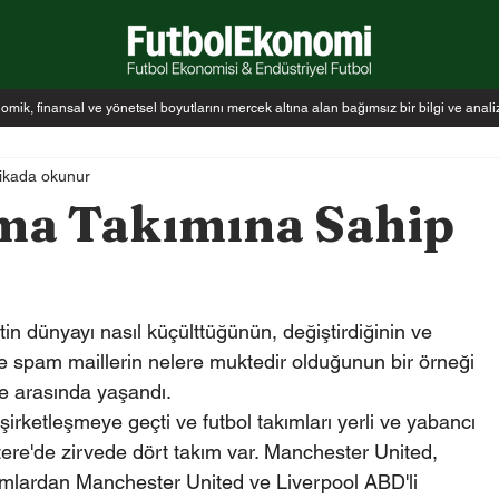
k, finansal ve yönetsel boyutlarını mercek altına alan bağımsız bir bilgi ve anal
ikada okunur
ma Takımına Sahip
etin dünyayı nasıl küçülttüğünün, değiştirdiğinin ve 
ve spam maillerin nelere muktedir olduğunun bir örneği 
re arasında yaşandı.
m şirketleşmeye geçti ve futbol takımları yerli ve yabancı 
giltere'de zirvede dört takım var. Manchester United, 
ımlardan Manchester United ve Liverpool ABD'li 