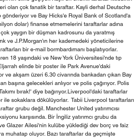
ri olan çok fanatik bir taraftar. Kayli derhal Deutsche 
 gönderiyor ve Bay Hicks'e Royal Bank of Scotland'a 
lyon dolar) finanse etmemelerini taraftarlar adına 
iz çok yaygın bir düşman kadrosunu da yaratmış 
nk ve J.P.Morgan'ın her kademedeki yöneticilerine 
aftarları bir e-mail bormbardımanı başlatıyorlar. 
ören 18 yaşındaki ve New York Üniversitesi'nde tıp 
ljarrah elinde bir poster ile Park Avenue'daki 
or ve akşam üzeri 6.30 civarında bankadan çıkan Bay 
n başına gelecekleri anlıyor ve polis çağırıyor. Polis 
Takımı bırak!' diye bağırıyor.Liverpool'daki taraftarlar 
ile sokaklara dökülüyorlar.  Tabii Liverpool taraftarları 
araftar grubu değil. Manchester United yatırımcısı 
iyonu karşısında. Bir İngiliz yatırımcı grubu da 
ve Glazer Ailesi'nin kulübe yüklediği dev borç ve faiz 
a muhatap oluyor. Bazı taraftarlar da geçmişte 