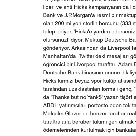
lideri ve anti Hicks kampanyanın da lide
Bank ve J.P.Morgan'a resmi bir mektup
olan 200 milyon sterlin borcunu (333 mi
talep ediyor. 'Hicks'e yardım edersen
olursunuz!' diyor. Mektup Deutsche Ba
gönderiyor. Arkasından da Liverpool tar
Manhattan'da  Twitter'deki mesajları g
öğrencisi bir Liverpool taraftarı Adam E
Deutsche Bank binasının önüne dikiliy
Hicks kırmızı beyaz spor kulüp atkısında
tarafından uzaklaştırılan formalı genç, '
da 'Thanks but no Yank$' yazan tişörtler 
ABD'li yatırımcıları portesto eden tek t
Malcolm Glazer de benzer taraftar reaks
taraftralarla beraber takımı geri almak 
ödemelerinden kurtulmak için bankalar