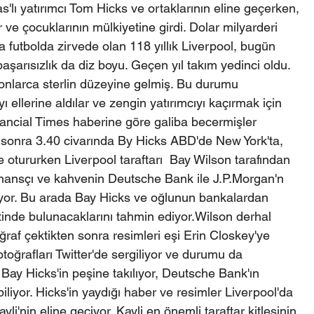
as'lı yatırımcı Tom Hicks ve ortaklarının eline geçerken, 
e çocuklarının mülkiyetine girdi. Dolar milyarderi 
a futbolda zirvede olan 118 yıllık Liverpool, bugün 
başarısızlık da diz boyu. Geçen yıl takım yedinci oldu. 
onlarca sterlin düzeyine gelmiş. Bu durumu 
 ellerine aldılar ve zengin yatırımcıyı kaçırmak için 
inancial Times haberine göre galiba becermişler 
 sonra 3.40 civarında By Hicks ABD'de New York'ta, 
otururken Liverpool taraftarı  Bay Wilson tarafından 
inansçı ve kahvenin Deutsche Bank ile J.P.Morgan'n 
or. Bu arada Bay Hicks ve oğlunun bankalardan 
nde bulunacaklarını tahmin ediyor.Wilson derhal 
oğraf çektikten sonra resimleri eşi Erin Closkey'ye  
oğrafları Twitter'de sergiliyor ve durumu da 
 Bay Hicks'in peşine takılıyor, Deutsche Bank'ın 
iliyor. Hicks'in yaydığı haber ve resimler Liverpool'da 
li'nin eline geçiyor. Kayli en önemli taraftar kitlesinin 