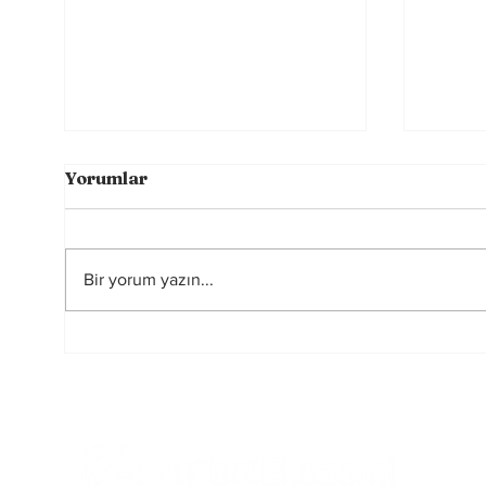
Yorumlar
Bir yorum yazın...
Futbolun Güzelliğini
2026
Yeniden Şekillendiren
Hakem
Üç Güç