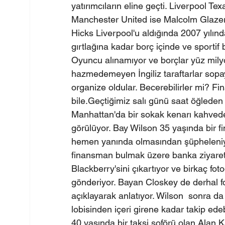
yatırımcıların eline geçti. Liverpool Tex
Manchester United ise Malcolm Glazer v
Hicks Liverpool'u aldığında 2007 yılınd
gırtlağına kadar borç içinde ve sportif 
Oyuncu alınamıyor ve borçlar yüz mily
hazmedemeyen İngiliz taraftarlar sopayı
organize oldular. Becerebilirler mi? F
bile.Geçtiğimiz salı günü saat öğleden
Manhattan'da bir sokak kenarı kahvede 
görülüyor. Bay Wilson 35 yaşında bir f
hemen yanında olmasından şüpheleniy
finansman bulmak üzere banka ziyareti
Blackberry'sini çıkartıyor ve birkaç fot
gönderiyor. Bayan Closkey de derhal fot
açıklayarak anlatıyor. Wilson  sonra da
lobisinden içeri girene kadar takip edeb
40 yaşında bir taksi şoförü olan Alan Kay