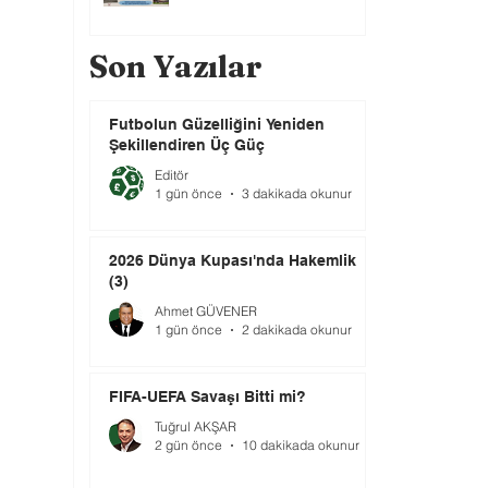
Son Yazılar
Futbolun Güzelliğini Yeniden
Şekillendiren Üç Güç
Editör
1 gün önce
3 dakikada okunur
2026 Dünya Kupası'nda Hakemlik
(3)
Ahmet GÜVENER
1 gün önce
2 dakikada okunur
FIFA-UEFA Savaşı Bitti mi?
Tuğrul AKŞAR
2 gün önce
10 dakikada okunur