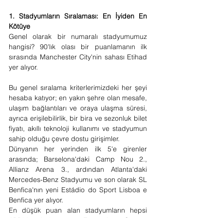
1. Stadyumların Sıralaması: En İyiden En 
Kötüye
Genel olarak bir numaralı stadyumumuz 
hangisi? 90'lık olası bir puanlamanın ilk 
sırasında Manchester City'nin sahası Etihad 
yer alıyor.
Bu genel sıralama kriterlerimizdeki her şeyi 
hesaba katıyor; en yakın şehre olan mesafe, 
ulaşım bağlantıları ve oraya ulaşma süresi, 
ayrıca erişilebilirlik, bir bira ve sezonluk bilet 
fiyatı, akıllı teknoloji kullanımı ve stadyumun 
sahip olduğu çevre dostu girişimler.
Dünyanın her yerinden ilk 5'e girenler 
arasında; Barselona'daki Camp Nou 2., 
Allianz Arena 3., ardından Atlanta'daki 
Mercedes-Benz Stadyumu ve son olarak SL 
Benfica'nın yeni Estádio do Sport Lisboa e 
Benfica yer alıyor.
En düşük puan alan stadyumların hepsi 