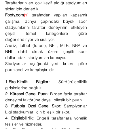
Taraftarların en çok keyif aldığı stadyumları 
sizler için derledik.
Footy.com
 tarafından yapılan kapsamlı 
[1]
çalışma, dünya çapındaki büyük spor 
stadyumlarını taraftar deneyimini etkileyen 
çeşitli temel kategorilere göre 
değerlendiriyor ve sıralıyor.
Analiz, futbol (futbol), NFL, MLB, NBA ve 
NHL dahil olmak üzere çeşitli spor 
dallarındaki stadyumları kapsıyor.
Stadyumlar aşağıdaki yedi kritere göre 
puanlandı ve karşılaştırıldı:
1.Eko-Kimlik Bilgileri:
 Sürdürülebilirlik 
girişimlerine bağlılık.
2. Küresel Genel Puan
: Birden fazla taraftar 
deneyimi faktörüne dayalı bileşik bir puan.
3. Futbola Özel Genel Skor:
 Şampiyonlar 
Ligi stadyumları için bileşik bir skor.
4. Erişilebilirlik: 
Engelli taraftarlara yönelik 
tesisler ve hizmetler.