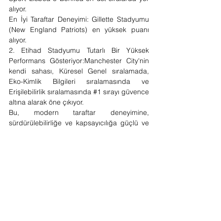
alıyor.
En İyi Taraftar Deneyimi: Gillette Stadyumu 
(New England Patriots) en yüksek puanı 
alıyor.
2. Etihad Stadyumu Tutarlı Bir Yüksek 
Performans Gösteriyor:Manchester City'nin 
kendi sahası, Küresel Genel sıralamada, 
Eko-Kimlik Bilgileri sıralamasında ve 
Erişilebilirlik sıralamasında 
#1
 sırayı güvence 
altına alarak öne çıkıyor.
Bu, modern taraftar deneyimine, 
sürdürülebilirliğe ve kapsayıcılığa güçlü ve 
çok yönlü bir bağlılığı gösterir.
3. Sürdürülebilirlik Çabalarında Büyük 
Eşitsizlik:Eco-Credentials sıralaması önemli 
bir boşluğu ortaya koyuyor.Etihad Stadyumu 
mükemmel bir 10 puan alırken, on altı 
stadyumdan sekizi 0 puan aldı ve bu da 
halkın sürdürülebilirliğe olan bağlılığının 
birçok büyük mekan için henüz bir öncelik 
olmadığını gösteriyor.