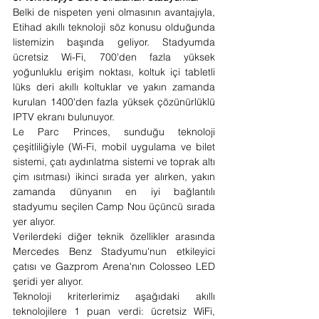
Belki de nispeten yeni olmasının avantajıyla, 
Etihad akıllı teknoloji söz konusu olduğunda 
listemizin başında geliyor. Stadyumda 
ücretsiz Wi-Fi, 700'den fazla yüksek 
yoğunluklu erişim noktası, koltuk içi tabletli 
lüks deri akıllı koltuklar ve yakın zamanda 
kurulan 1400'den fazla yüksek çözünürlüklü 
IPTV ekranı bulunuyor.
Le Parc Princes, sunduğu teknoloji 
çeşitliliğiyle (Wi-Fi, mobil uygulama ve bilet 
sistemi, çatı aydınlatma sistemi ve toprak altı 
çim ısıtması) ikinci sırada yer alırken, yakın 
zamanda dünyanın en iyi bağlantılı 
stadyumu seçilen Camp Nou üçüncü sırada 
yer alıyor.
Verilerdeki diğer teknik özellikler arasında 
Mercedes Benz Stadyumu'nun etkileyici 
çatısı ve Gazprom Arena'nın Colosseo LED 
şeridi yer alıyor.
Teknoloji kriterlerimiz aşağıdaki akıllı 
teknolojilere 1 puan verdi: ücretsiz WiFi, 