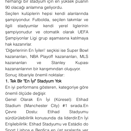
herhangi bir stadyum için en yüksek puanın 
90 olacağı anlamına geliyordu.
Seçilen kulüplerin hepsi kendi alanlarında 
şampiyondur. Futbolda, seçilen takımlar ve 
ilgili stadyumlar kendi yerel liglerinin 
şampiyonudur ve otomatik olarak UEFA 
Şampiyonlar Ligi grup aşamasına katılmaya 
hak kazanırlar.
'Diğerlerinin En İyileri' seçkisi ise Super Bowl 
kazananları, NBA Playoff kazananları, MLS 
kazananları ve Stanley Kupası 
kazananlarının bir karışımından oluşuyor.
Sonuç itibariyle önemli noktalar:
1. Tek Bir "En İyi" Stadyum Yok
En iyi performans gösteren, kategoriye göre 
önemli ölçüde değişir.
Genel Olarak En İyi (Küresel): Etihad 
Stadium (Manchester City) 
#1
 sırada.En 
Çevre Dostu: Etihad Stadyumu 
sürdürülebilirlik konusunda da liderdir.En İyi 
Erişilebilirlik: Etihad Stadyumu ve Estádio do 
Sport Lisboa e Benfica en üst sıralarda yer 