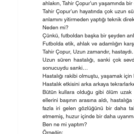
ahlakın, Tahir Çopur’un yaşamında bir
Tahir Çopur’un hayatında çok uzun süre
anlamını yitirmeden yaptığı teknik direk
Neden mi?
Çünkü, futboldan başka bir şeyden an
Futbolda etik, ahlak ve adamlığın karşıl
Tahir Çopur, Uzun zamandır, hastayd
Uzun süren hastalığı, sanki çok sevdiğ
sonucuydu sanki…
Hastalığı rakibi olmuştu, yaşamak için
Hastalık etkisini arka arkaya tekrarlar
Bütün kullara olduğu gibi ölüm uzak d
ellerini başının arasına aldı, hastalı
fazla iri gelen gözlüğünü bir daha t
etmemiş, huzur içinde bir daha uyan
Ben ne mi yaptım?
Örneğin;