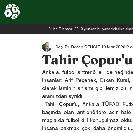
FutbolEkonomi, 2010 yılından bu yana futbolun ekonomi
Doç. Dr. Recep CENGİZ
19 Mar 2020
2 d
Tahir Çopur'u
Ankara, futbol antrenörleri derneğind
insanlar; Arif Peçenek, Erkan Kural,
olarak isminin anlamı gibi temiz bir
aramızdan ayrıldı. 
 Tahir Çopur’u, Ankara TÜFAD Futbo
başında olan antrenörlere acır hale ge
maçlarda futbol dili konuşulmaz oldu,
insana bakmak çok daha önemlidir...”