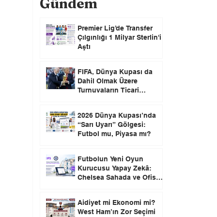
Gündem
Premier Lig’de Transfer
Çılgınlığı 1 Milyar Sterlin'i
Aştı
FIFA, Dünya Kupası da
Dahil Olmak Üzere
Turnuvaların Ticari
Haklarını Özel Yatırımcılara
Satacağını Açıkladı!
2026 Dünya Kupası’nda
“Sarı Uyarı” Gölgesi:
Futbol mu, Piyasa mı?
Futbolun Yeni Oyun
Kurucusu Yapay Zekâ:
Chelsea Sahada ve Ofiste
Devrim Peşinde
Aidiyet mi Ekonomi mi?
West Ham’ın Zor Seçimi