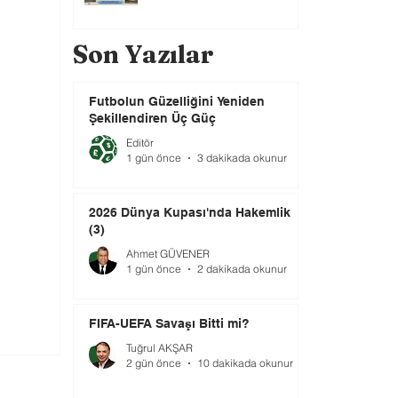
Son Yazılar
Futbolun Güzelliğini Yeniden
Şekillendiren Üç Güç
Editör
1 gün önce
3 dakikada okunur
2026 Dünya Kupası'nda Hakemlik
(3)
Ahmet GÜVENER
1 gün önce
2 dakikada okunur
FIFA-UEFA Savaşı Bitti mi?
Tuğrul AKŞAR
2 gün önce
10 dakikada okunur