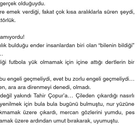
 gerçek olduğuydu.
 emek verdiği, fakat çok kısa aralıklarla süren şeydi, 
törlük.
lamıyordu!
ık bulduğu ender insanlardan biri olan “bilenin bildiği” 
ı…
i futbola yük olmamak için içine attığı dertlerin bir 
 bu engeli geçmeliydi, evet bu zorlu engeli geçmeliydi… 
ken, ara ara direnmeyi denedi, olmadı.
eğil yakındı Tahir Çopur’a… Çileden çıkardığı nasırlı 
ğa yenilmek için bula bula bugünü bulmuştu, nur yüzüne 
akmamak üzere çıkardı, mercan gözlerini yumdu, pes 
mamak üzere ardından umut bırakarak, uyumuştu.