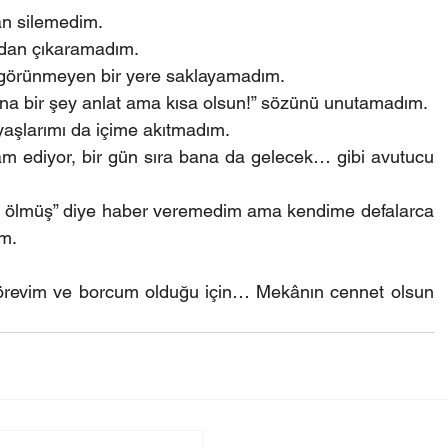
dan silemedim.
ımdan çıkaramadım.
eri görünmeyen bir yere saklayamadım.
ana bir şey anlat ama kısa olsun!” sözünü unutamadım.
yaşlarımı da içime akıtmadım.
vam ediyor, bir gün sıra bana da gelecek… gibi avutucu 
opur ölmüş” diye haber veremedim ama kendime defalarca 
im.
örevim ve borcum olduğu için… Mekânın cennet olsun 