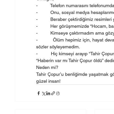
-          Telefon numarasını telefonum
-          Onu, sosyal medya hesaplar
-          Beraber çektirdiğimiz resiml
-          Her görüşmemizde “Hocam, b
-          Kimseye çaktırmadım ama göz
-          Ölüm hepimiz için, hayat de
sözler söyleyemedim.
-          Hiç kimseyi arayıp “Tahir Ç
“Haberin var mı Tahir Çopur öldü” ded
Neden mi?
Tahir Çopur’u benliğimde yaşatmak g
güzel insan!