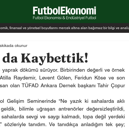
k, finansal ve yönetsel boyutlarını mercek altına alan bağımsız bir bilgi ve anal
akikada okunur
 da Kaybettik!
e yaprak dökümü sürüyor. Birbirinden değerli ve örnek 
 Atilla Raydemir, Levent Gölen, Feridun Köse ve son 
 insan olan TÜFAD Ankara Dernek başkanı Tahir Çopur 
l Gelişim Seminerinde “Ne yazık ki sahalarda aklı 
ldik, bilimle uğraşan antrenörler değersizleştirildi, 
 sahalarda sevgi ve saygı kalmadı, topa değil yerdeki 
 sözleriyle tanıdım. Ve tanıdıkça anladığım tek şey; 