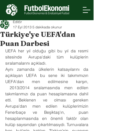
Editör
17 Eyl 2013
5 dakikada okunur
Türkiye'ye UEFA'dan
Puan Darbesi
UEFA her yıl olduğu gibi bu yıl da resmi 
sitesinde Avrupa'daki tüm kulüplerin 
sıralamalarını açıkladı.
Aynı zamanda ülkelerin katsayılarını da 
açıklayan UEFA bu sene iki takımımızın 
UEFA'dan men edilmesine karşın, 
 2013/2014 sıralamasında men edilen 
takımlarımızı da puan hesaplamasına dahil 
etti. Beklenen ve olması gereken 
Avrupa'dan men edilen kulüplerimizin 
Fenerbaçe ve Beşiktaş'ın,  puan 
hesaplanmasında en önemli faktör olan 
kulüp sayısından çıkartılmasıydı. Turnuvalara 
beş kulüple katılan Türkiye'nin puanının 