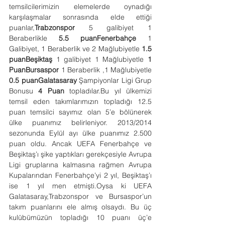
temsilcilerimizin elemelerde oynadığı 
karşılaşmalar sonrasında elde ettiği 
puanlar,
Trabzonspor
 5 galibiyet 1 
Beraberlikle 
5.5 puanFenerbahçe 
1 
Galibiyet, 1 Beraberlik ve 2 Mağlubiyetle 
1.5 
puanBeşiktaş
 1 galibiyet 1 Mağlubiyetle 
1 
PuanBursaspor 
1 Beraberlik ,1 Mağlubiyetle 
0.5 puanGalatasaray
 Şampiyonlar Ligi Grup 
Bonusu 
4 Puan
 topladılar.Bu yıl ülkemizi 
temsil eden takımlarımızın topladığı 12.5 
puan temsilci sayımız olan 5’e bölünerek 
ülke puanımız belirleniyor. 2013/2014 
sezonunda Eylül ayı ülke puanımız 2.500 
puan oldu. Ancak UEFA Fenerbahçe ve 
Beşiktaş’ı şike yaptıkları gerekçesiyle Avrupa 
Ligi gruplarına kalmasına rağmen Avrupa 
Kupalarından Fenerbahçe’yi 2 yıl, Beşiktaş’ı 
ise 1 yıl men etmişti.Oysa ki UEFA 
Galatasaray,Trabzonspor ve Bursaspor’un 
takım puanlarını ele almış olsaydı. Bu üç 
kulübümüzün topladığı 10 puanı üç’e 