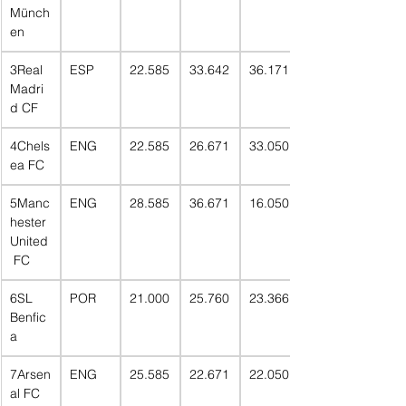
Münch
en
3Real 
ESP
22.585
33.642
36.171
Madri
d CF
4Chels
ENG
22.585
26.671
33.050
ea FC
5Manc
ENG
28.585
36.671
16.050
hester 
United
 FC
6SL 
POR
21.000
25.760
23.366
Benfic
a
7Arsen
ENG
25.585
22.671
22.050
al FC