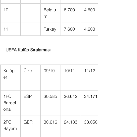
10
Belgiu
8.700
4.600
m
11
Turkey
7.600
4.600
UEFA Kulüp Sıralaması
Kulüpl
Ülke
09/10
10/11
11/12
er
1FC 
ESP
30.585
36.642
34.171
Barcel
ona
2FC 
GER
30.616
24.133
33.050
Bayern