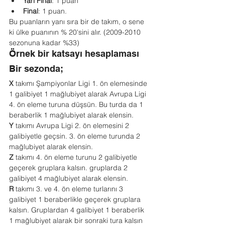
Yarı Final
: 1 puan
Final
: 1 puan.
Bu puanların yanı sıra bir de takım, o sene 
ki ülke puanının % 20'sini alır. (2009-2010 
sezonuna kadar %33)
Örnek bir katsayı hesaplaması
Bir sezonda;
X
 takımı Şampiyonlar Ligi 1. ön elemesinde 
1 galibiyet 1 mağlubiyet alarak Avrupa Ligi 
4. ön eleme turuna düşsün. Bu turda da 1 
beraberlik 1 mağlubiyet alarak elensin.
Y
 takımı Avrupa Ligi 2. ön elemesini 2 
galibiyetle geçsin. 3. ön eleme turunda 2 
mağlubiyet alarak elensin.
Z
 takımı 4. ön eleme turunu 2 galibiyetle 
geçerek gruplara kalsın. gruplarda 2 
galibiyet 4 mağlubiyet alarak elensin.
R
 takımı 3. ve 4. ön eleme turlarını 3 
galibiyet 1 beraberlikle geçerek gruplara 
kalsın. Gruplardan 4 galibiyet 1 beraberlik 
1 mağlubiyet alarak bir sonraki tura kalsın 