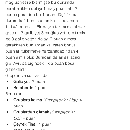
mağlubiyet ile bitirmişse bu durumda 
beraberlikten dolayı 1 maç puanı alır. 2 
bonus puandan bu 1 puan düşülür bu 
durumda 1 bonus puan kalır. Toplamda 
1+1=2 puan alır. Bir başka takımı ele alırsak 
grupları 3 galibiyet 3 mağlubiyet ile bitirmiş 
ise 3 galibiyetten dolayı 6 puan alması 
gerekirken bunlardan 2si zaten bonus 
puanları tüketmeye harcanacağından 4 
puan almış olur. Buradan da anlaşılacağı 
gibi Avrupa Ligindeki ilk 2 puan boşa 
gitmektedir.
Grupları ve sonrasında;
Galibiyet
: 2 puan
Beraberlik
: 1 puan.
Bonuslar;
Gruplara kalma
(Şampiyonlar Ligi)
: 4 
puan
Gruplardan çıkmak
(Şampiyonlar 
Ligi)
:4 puan
Çeyrek Final
: 1 puan