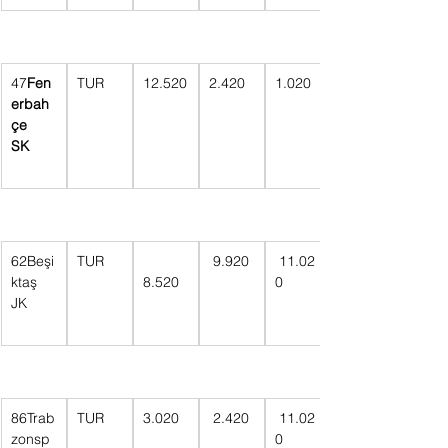
47
Fen
TUR
12.520
2.420
1.020
erbah
çe 
SK      
62Beşi
TUR
 9.920
 11.02
ktaş 
8.520
0
JK       
86Trab
TUR
3.020  
 2.420
 11.02
zonsp
0