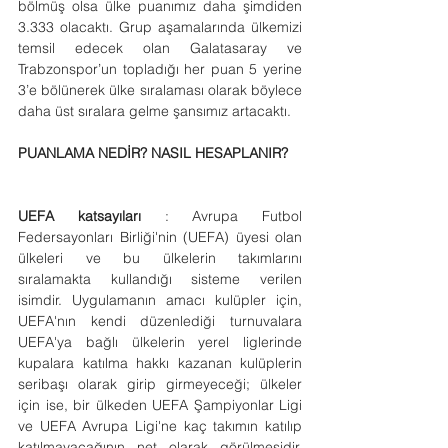
bölmüş olsa ülke puanımız daha şimdiden 
3.333 olacaktı. Grup aşamalarında ülkemizi 
temsil edecek olan Galatasaray ve 
Trabzonspor’un topladığı her puan 5 yerine 
3’e bölünerek ülke sıralaması olarak böylece 
daha üst sıralara gelme şansımız artacaktı.
PUANLAMA NEDİR? NASIL HESAPLANIR?
UEFA katsayıları
 : Avrupa Futbol 
Federsayonları Birliği'nin (UEFA) üyesi olan 
ülkeleri ve bu ülkelerin takımlarını 
sıralamakta kullandığı sisteme verilen 
isimdir. Uygulamanın amacı kulüpler için, 
UEFA'nın kendi düzenlediği turnuvalara 
UEFA'ya bağlı ülkelerin yerel liglerinde 
kupalara katılma hakkı kazanan kulüplerin 
seribaşı olarak girip girmeyeceği; ülkeler 
için ise, bir ülkeden UEFA Şampiyonlar Ligi 
ve UEFA Avrupa Ligi'ne kaç takımın katılıp 
katılmayacağının net olarak görülmesidir. 