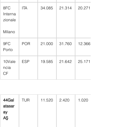
8FC 
ITA
34.085
21.314
20.271
Interna
zionale
Milano
9FC 
POR
21.000
31.760
12.366
Porto
10Vale
ESP
19.585
21.642
25.171
ncia 
CF
44Gal
TUR
11.520
2.420  
1.020  
atasar
ay 
AŞ      