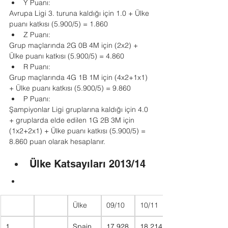
Y Puanı:
Avrupa Ligi 3. turuna kaldığı için 1.0 + Ülke 
puanı katkısı (5.900/5) = 1.860
Z Puanı:
Grup maçlarında 2G 0B 4M için (2x2) + 
Ülke puanı katkısı (5.900/5) = 4.860
R Puanı:
Grup maçlarında 4G 1B 1M için (4x2+1x1) 
+ Ülke puanı katkısı (5.900/5) = 9.860
P Puanı:
Şampiyonlar Ligi gruplarına kaldığı için 4.0 
+ gruplarda elde edilen 1G 2B 3M için 
(1x2+2x1) + Ülke puanı katkısı (5.900/5) = 
8.860 puan olarak hesaplanır.
Ülke Katsayıları 2013/14
Ülke
09/10
10/11
1
Spain
17.928
18.214