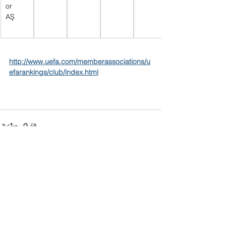
or 
AŞ      
http://www.uefa.com/memberassociations/u
efarankings/club/index.html
Yorumlar
Bir yorum yazın...