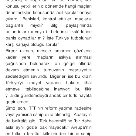
konusu yetkililerin o dönemde hangi maçları 
denetledikleri konusunda acil sorular ortaya 
çıkardı. Bahisleri, kontrol ettikleri maçlarla 
bağlantılı mıydı? Bilgi paylaşımında 
bulundular mı veya birbirlerinin fikstürlerine 
bahis oynadılar mı? İşte Türkiye futbolunun 
karşı karşıya olduğu sorular.
Birçok uzman, mesele tamamen çözülene 
kadar yerel maçların askıya alınması 
çağrısında bulunarak, bu gölge altında 
devam etmenin turnuvanın meşruiyetini 
zedelediğini savundu. Diğerleri ise bu krizin 
Türkiye'yi nihayet yabancı hakem ithal 
etmeye itebileceğine inanıyor; bu fikir 
yıllardır gündemdeydi ancak bir türlü hayata 
geçirilemedi.
Şimdi soru, TFF'nin reform yapma iradesine 
veya yapısına sahip olup olmadığı. Abatay'ın 
da belirttiği gibi, Türk hakemliğine "bir daha 
asla aynı gözle bakılmayacak." Avrupa'nın 
en tutkulu taraftar kitlelerinden birine sahip 