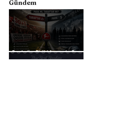
Gündem
Bundesliga Bir Yol Ayrımında: Para
mı, Taraftar mı?
Liverpool, Amerika'daki Ticari
Gücünü 40 Mağaza İle Artıracak