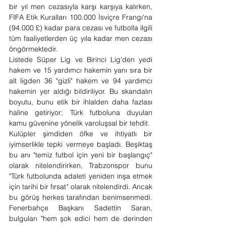
bir yıl men cezasıyla karşı karşıya kalırken, 
FIFA Etik Kuralları 100.000 İsviçre Frangı'na 
(94.000 £) kadar para cezası ve futbolla ilgili 
tüm faaliyetlerden üç yıla kadar men cezası 
öngörmektedir.
Listede Süper Lig ve Birinci Lig'den yedi 
hakem ve 15 yardımcı hakemin yanı sıra bir 
alt ligden 36 "gizli" hakem ve 94 yardımcı 
hakemin yer aldığı bildiriliyor. Bu skandalın 
boyutu, bunu etik bir ihlalden daha fazlası 
haline getiriyor; Türk futboluna duyulan 
kamu güvenine yönelik varoluşsal bir tehdit.
Kulüpler şimdiden öfke ve ihtiyatlı bir 
iyimserlikle tepki vermeye başladı. Beşiktaş 
bu anı "temiz futbol için yeni bir başlangıç" 
olarak nitelendirirken, Trabzonspor bunu 
"Türk futbolunda adaleti yeniden inşa etmek 
için tarihi bir fırsat" olarak nitelendirdi. Ancak 
bu görüş herkes tarafından benimsenmedi. 
Fenerbahçe Başkanı Sadettin Saran, 
bulguları "hem şok edici hem de derinden 