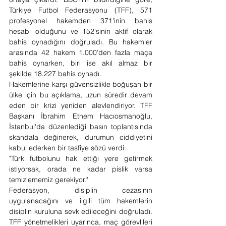
Türkiye Futbol Federasyonu (TFF), 571 
profesyonel hakemden 371'inin bahis 
hesabı olduğunu ve 152'sinin aktif olarak 
bahis oynadığını doğruladı. Bu hakemler 
arasında 42 hakem 1.000'den fazla maça 
bahis oynarken, biri ise akıl almaz bir 
şekilde 18.227 bahis oynadı.
Hakemlerine karşı güvensizlikle boğuşan bir 
ülke için bu açıklama, uzun süredir devam 
eden bir krizi yeniden alevlendiriyor. TFF 
Başkanı İbrahim Ethem Hacıosmanoğlu, 
İstanbul'da düzenlediği basın toplantısında 
skandala değinerek, durumun ciddiyetini 
kabul ederken bir tasfiye sözü verdi:
"Türk futbolunu hak ettiği yere getirmek 
istiyorsak, orada ne kadar pislik varsa 
temizlememiz gerekiyor."
Federasyon, disiplin cezasının 
uygulanacağını ve ilgili tüm hakemlerin 
disiplin kuruluna sevk edileceğini doğruladı. 
TFF yönetmelikleri uyarınca, maç görevlileri 