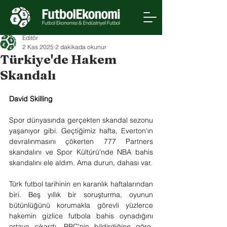
Editör
2 Kas 2025
2 dakikada okunur
Türkiye'de Hakem
Skandalı
David Skilling
Spor dünyasında gerçekten skandal sezonu 
yaşanıyor gibi. Geçtiğimiz hafta, Everton'ın 
devralınmasını çökerten 777 Partners 
skandalını ve Spor Kültürü'nde NBA bahis 
skandalını ele aldım. Ama durun, dahası var.
Türk futbol tarihinin en karanlık haftalarından 
biri. Beş yıllık bir soruşturma, oyunun 
bütünlüğünü korumakla görevli yüzlerce 
hakemin gizlice futbola bahis oynadığını 
ortaya çıkardı. BBC'nin bildirdiğine göre, 