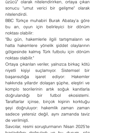
üzücü" olarak nitelendirirken, ortaya çıkan 
sonucu "umut verici bir gelişme" olarak 
nitelendirdi.
BBC Türkçe muhabiri Burak Abatay'a göre 
bu an, oyun için belirleyici bir dönüm 
noktası olabilir:
"Bu gün, hakemlerle ilgili tartışmaların ve 
hatta hakemlere yönelik şiddet olaylarının 
gölgesinde kalmış Türk futbolu için dönüm 
noktası olabilir."
Ortaya çıkarılan veriler, yalnızca birkaç kötü 
niyetli kişiyi suçlamıyor. Sistemsel bir 
başarısızlığa işaret ediyor: Hakemler 
hakkında yıllardır dolaşan şüphe, eleştiri ve 
komplo teorilerinin artık soğuk kanıtlarla 
doğrulandığı bir futbol ekosistemi. 
Taraftarlar içinse, birçok kişinin korktuğu 
şeyi doğruluyor: hakemlik zaman zaman 
sadece yetersiz değil, aynı zamanda taviz 
de verilmişti.
Savcılar, resmi soruşturmanın Nisan 2025'te 
başladığını doğruladı ve bu durum, söz 