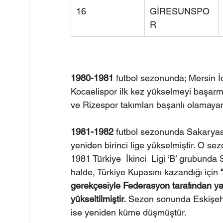
16
GİRESUNSPO
R
1980-1981
 futbol sezonunda; Mersin İ
Kocaelispor ilk kez yükselmeyi başarm
ve Rizespor takımları başarılı olamay
1981-1982
 futbol sezonunda Sakaryasp
yeniden birinci lige yükselmiştir. O se
1981 Türkiye  İkinci  Ligi ‘B’ grubund
halde, Türkiye Kupasını kazandığı için 
gerekçesiyle Federasyon tarafından yapıl
yükseltilmiştir.
 Sezon sonunda Eskişehir
ise yeniden küme düşmüştür.