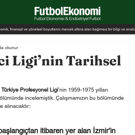
k, finansal ve yönetsel boyutlarını mercek altına alan bağımsız bir bilgi ve anal
da okunur
i Ligi’nin Tarihsel
 Türkiye Profesyonel Ligi
’nin 1959-1975 yılları 
 bölümünde incelemiştik. Çalışmamızın bu bölümünde 
e alınacaktır:
aşlangıçtan itibaren yer alan İzmir’in  