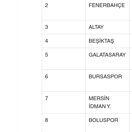
2
FENERBAHÇE
3
ALTAY
4
BEŞİKTAŞ
5
GALATASARAY
6
BURSASPOR
7
MERSİN 
İDMAN Y.
8
BOLUSPOR