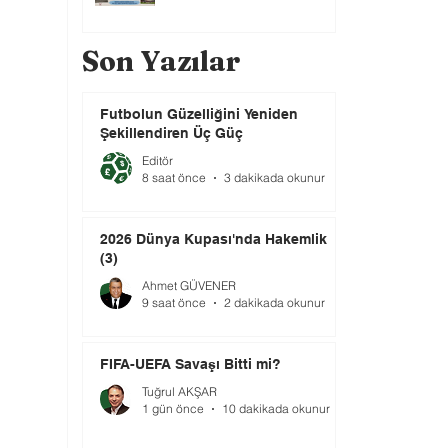
Son Yazılar
Futbolun Güzelliğini Yeniden
Şekillendiren Üç Güç
Editör
8 saat önce
3 dakikada okunur
2026 Dünya Kupası'nda Hakemlik
(3)
Ahmet GÜVENER
9 saat önce
2 dakikada okunur
FIFA-UEFA Savaşı Bitti mi?
Tuğrul AKŞAR
1 gün önce
10 dakikada okunur