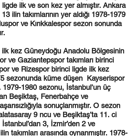
 ligde ilk ve son kez yer almıştır. Ankara 
e 13 ilin takımlarının yer aldığı 1978-1979 
spor ve Kırıkkalespor sezon sonunda 
r.
 ilk kez Güneydoğu Anadolu Bölgesinin 
or ve Gaziantepspor takımları birinci 
or ve Rizespor birinci ligde ilk kez 
5 sezonunda küme düşen  Kayserispor 
r. 1979-1980 sezonu, İstanbul’un üç 
ılan Beşiktaş, Fenerbahçe ve 
aşarısızlığıyla sonuçlanmıştır. O sezon 
latasaray 9 ncu ve Beşiktaş’ta 11. ci 
İstanbul’dan 3, İzmir’den 2 ve 
in takımları arasında oynanmıştır. 1978-