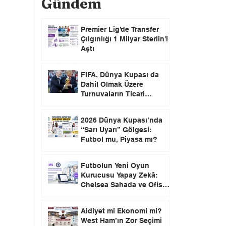
Gündem
Premier Lig’de Transfer
Çılgınlığı 1 Milyar Sterlin'i
Aştı
FIFA, Dünya Kupası da
Dahil Olmak Üzere
Turnuvaların Ticari
Haklarını Özel Yatırımcılara
Satacağını Açıkladı!
2026 Dünya Kupası’nda
“Sarı Uyarı” Gölgesi:
Futbol mu, Piyasa mı?
Futbolun Yeni Oyun
Kurucusu Yapay Zekâ:
Chelsea Sahada ve Ofiste
Devrim Peşinde
Aidiyet mi Ekonomi mi?
West Ham’ın Zor Seçimi