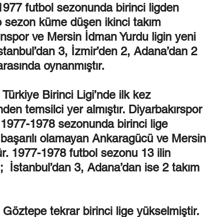
977 futbol sezonunda birinci ligden 
 sezon küme düşen ikinci takım 
spor ve Mersin İdman Yurdu ligin yeni 
 İstanbul’dan 3, İzmir’den 2, Adana’dan 2 
arasında oynanmıştır.  
ürkiye Birinci Ligi’nde ilk kez 
n temsilci yer almıştır. Diyarbakırspor 
e 1977-1978 sezonunda birinci lige 
 başarılı olamayan Ankaragücü ve Mersin 
. 1977-1978 futbol sezonu 13 ilin 
;  İstanbul’dan 3, Adana’dan ise 2 takım 
öztepe tekrar birinci lige yükselmiştir. 