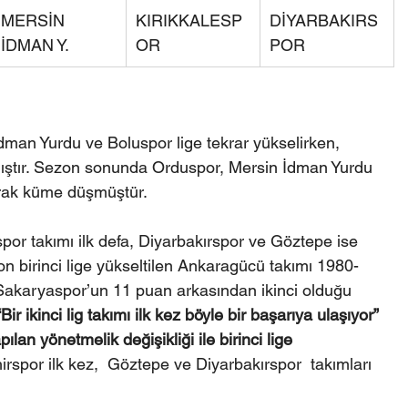
MERSİN 
KIRIKKALESP
DİYARBAKIRS
İDMAN Y.
OR
POR
dman Yurdu ve Boluspor lige tekrar yükselirken,  
ıştır. Sezon sonunda Orduspor, Mersin İdman Yurdu 
arak küme düşmüştür.
or takımı ilk defa, Diyarbakırspor ve Göztepe ise 
zon birinci lige yükseltilen Ankaragücü takımı 1980-
a Sakaryaspor’un 11 puan arkasından ikinci olduğu 
“Bir ikinci lig takımı ilk kez böyle bir başarıya ulaşıyor” 
an yönetmelik değişikliği ile birinci lige 
spor ilk kez,  Göztepe ve Diyarbakırspor  takımları 