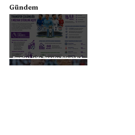
Gündem
Premier Lig’de Transfer Çılgınlığı 1
Milyar Sterlin'i Aştı
FIFA, Dünya Kupası da Dahil Olmak
Üzere Turnuvaların Ticari Haklarını
Özel Yatırımcılara Satacağını Açıkladı!