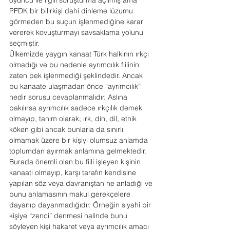
oyuncu ile ilgili soruşturma açılmış ama 
PFDK bir bilirkişi dahi dinleme lüzumu 
görmeden bu suçun işlenmediğine karar 
vererek kovuşturmayı savsaklama yolunu 
seçmiştir.
Ülkemizde yaygın kanaat Türk halkının ırkçı 
olmadığı ve bu nedenle ayrımcılık fiilinin 
zaten pek işlenmediği şeklindedir. Ancak 
bu kanaate ulaşmadan önce “ayrımcılık” 
nedir sorusu cevaplanmalıdır. Aslına 
bakılırsa ayrımcılık sadece ırkçılık demek 
olmayıp, tanım olarak; ırk, din, dil, etnik 
köken gibi ancak bunlarla da sınırlı 
olmamak üzere bir kişiyi olumsuz anlamda 
toplumdan ayırmak anlamına gelmektedir. 
Burada önemli olan bu fiili işleyen kişinin 
kanaati olmayıp, karşı tarafın kendisine 
yapılan söz veya davranıştan ne anladığı ve 
bunu anlamasının makul gerekçelere 
dayanıp dayanmadığıdır. Örneğin siyahi bir 
kişiye “zenci” denmesi halinde bunu 
söyleyen kişi hakaret veya ayrımcılık amacı 