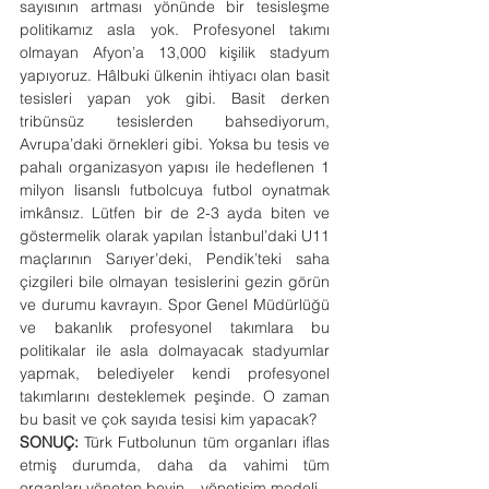
sayısının artması yönünde bir tesisleşme 
politikamız asla yok. Profesyonel takımı 
olmayan Afyon’a 13,000 kişilik stadyum 
yapıyoruz. Hâlbuki ülkenin ihtiyacı olan basit 
tesisleri yapan yok gibi. Basit derken 
tribünsüz tesislerden bahsediyorum, 
Avrupa’daki örnekleri gibi. Yoksa bu tesis ve 
pahalı organizasyon yapısı ile hedeflenen 1 
milyon lisanslı futbolcuya futbol oynatmak 
imkânsız. Lütfen bir de 2-3 ayda biten ve 
göstermelik olarak yapılan İstanbul’daki U11 
maçlarının Sarıyer’deki, Pendik’teki saha 
çizgileri bile olmayan tesislerini gezin görün 
ve durumu kavrayın. Spor Genel Müdürlüğü 
ve bakanlık profesyonel takımlara bu 
politikalar ile asla dolmayacak stadyumlar 
yapmak, belediyeler kendi profesyonel 
takımlarını desteklemek peşinde. O zaman 
bu basit ve çok sayıda tesisi kim yapacak?
SONUÇ:
 Türk Futbolunun tüm organları iflas 
etmiş durumda, daha da vahimi tüm 
organları yöneten beyin – yönetişim modeli – 