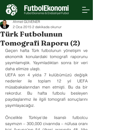
Ahmet GÜVENER
2 Oca 2015
2 dakikada okunur
Türk Futbolunun
Tomografi Raporu (2)
Geçen hafta Türk futbolunun yönetişim ve 
ekonomik konulardaki tomografi raporunu 
yayımlamıştık. Yayımladıktan sonra bir veri 
daha elimize ulaştı.
UEFA son 4 yılda 7 kulübümüzü değişik 
nedenler ile toplam 12 yıl UEFA 
müsabakalarından men etmişti. Bu da bir 
rekordur. Bu hafta futbolu besleyen 
paydaşlarımız ile ilgili tomografi sonuçlarını 
yayımlayacağız. 
Öncelikle Türkiye’de lisanslı futbolcu 
sayımızın – 300,000 civarında – nüfusa oranı 
bizi Avrupa’nın 54 ülkesi arasında 48. liğe 