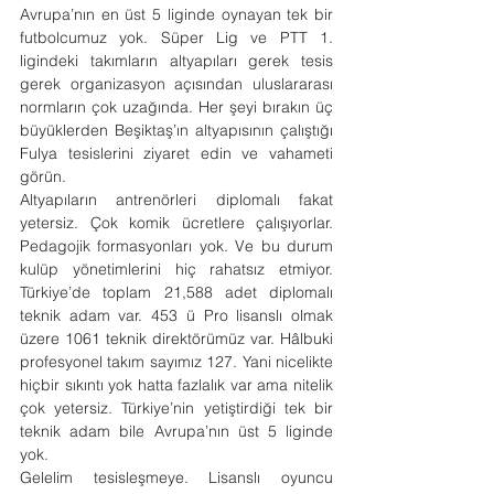
Avrupa’nın en üst 5 liginde oynayan tek bir 
futbolcumuz yok. Süper Lig ve PTT 1. 
ligindeki takımların altyapıları gerek tesis 
gerek organizasyon açısından uluslararası 
normların çok uzağında. Her şeyi bırakın üç 
büyüklerden Beşiktaş’ın altyapısının çalıştığı 
Fulya tesislerini ziyaret edin ve vahameti 
görün.
Altyapıların antrenörleri diplomalı fakat 
yetersiz. Çok komik ücretlere çalışıyorlar. 
Pedagojik formasyonları yok. Ve bu durum 
kulüp yönetimlerini hiç rahatsız etmiyor. 
Türkiye’de toplam 21,588 adet diplomalı 
teknik adam var. 453 ü Pro lisanslı olmak 
üzere 1061 teknik direktörümüz var. Hâlbuki 
profesyonel takım sayımız 127. Yani nicelikte 
hiçbir sıkıntı yok hatta fazlalık var ama nitelik 
çok yetersiz. Türkiye’nin yetiştirdiği tek bir 
teknik adam bile Avrupa’nın üst 5 liginde 
yok.
Gelelim tesisleşmeye. Lisanslı oyuncu 