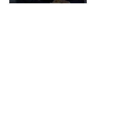
FIFA, Dünya Kupası da Dahil Olmak
Üzere Turnuvaların Ticari Haklarını
Özel Yatırımcılara Satacağını Açıkladı!
2026 Dünya Kupası’nda “Sarı Uyarı”
Gölgesi: Futbol mu, Piyasa mı?
Futbolun Yeni Oyun Kurucusu Yapay
Zekâ: Chelsea Sahada ve Ofiste
Devrim Peşinde