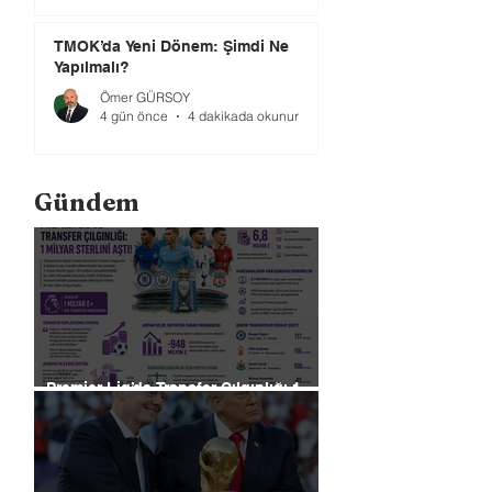
TMOK’da Yeni Dönem: Şimdi Ne
Yapılmalı?
Ömer GÜRSOY
4 gün önce
4 dakikada okunur
Gündem
Premier Lig’de Transfer Çılgınlığı 1
Milyar Sterlin'i Aştı