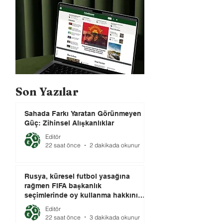
Son Yazılar
Sahada Farkı Yaratan Görünmeyen
Güç: Zihinsel Alışkanlıklar
Editör
22 saat önce
2 dakikada okunur
Rusya, küresel futbol yasağına
rağmen FIFA başkanlık
seçimlerinde oy kullanma hakkını
elinde tutuyor.
Editör
22 saat önce
3 dakikada okunur