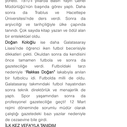
yönetti. 1970’li yıllarda Basın Yayın Genel 
Müdürlüğü’nün başında görev yaptı. Daha 
sonra da Trablus ve Hacettepe 
Üniversitesi’nde ders verdi. Sonra da 
arşivciliği ve tarihçiliğiyle ülke çapında 
tanındı. Çok sayıda kitap yazan ve ödül alan 
bir entelektüel oldu.
Doğan Koloğlu
 ise daha Galatasaray 
Lisesi’nde öğrenci iken futbol becerisiyle 
dikkatleri çekti. Okuldan sonra da kendisini 
önce tamamen futbola ve sonra da 
gazeteciliğe verdi. Futboldaki tarzı 
nedeniyle “
Rakkas Doğan”
 lakabıyla anılan 
bir futbolcu idi. Futbolda milli de oldu. 
Galatasaray takımındaki futbol hayatından 
sonra teknik direktörlük ve menajerlik de 
yaptı. Spor yaşamından sonra da 
profesyonel gazeteciliğe geçti! 12 Mart 
rejimi döneminde sorumlu müdür olarak 
çalıştığı gazetedeki bazı yazılar nedeniyle 
de cezaevine bile girdi.
İLK KEZ VEFA'YLA TANIDIM