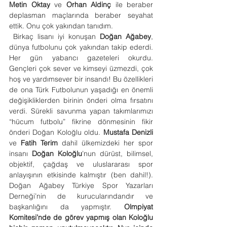
Metin Oktay
 ve 
Orhan Aldinç
 ile beraber 
deplasman maçlarında beraber seyahat 
ettik. Onu çok yakından tanıdım.
 Birkaç lisanı iyi konuşan 
Doğan Ağabey
, 
dünya futbolunu çok yakından takip ederdi. 
Her gün yabancı gazeteleri okurdu. 
Gençleri çok sever ve kimseyi üzmezdi, çok 
hoş ve yardımsever bir insandı! Bu özellikleri 
de ona Türk Futbolunun yaşadığı en önemli 
değişikliklerden birinin önderi olma fırsatını 
verdi. Sürekli savunma yapan takımlarımızı 
“hücum futbolu” fikrine dönmesinin fikir 
önderi Doğan Koloğlu oldu. 
Mustafa Denizli 
ve
 Fatih Terim 
dahil ülkemizdeki her spor 
insanı 
Doğan Koloğlu
’nun dürüst, bilimsel, 
objektif, çağdaş ve uluslararası spor 
anlayışının etkisinde kalmıştır (ben dahil!). 
Doğan Ağabey Türkiye Spor Yazarları 
Derneği’nin de kurucularındandır ve 
başkanlığını da yapmıştır. 
Olmpiyat 
Komitesi’nde de görev yapmış olan Koloğlu 