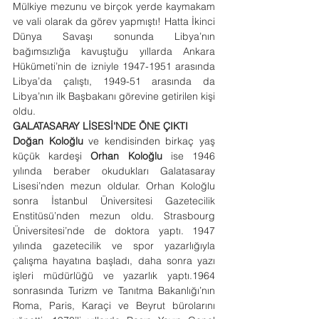
Mülkiye mezunu ve birçok yerde kaymakam 
ve vali olarak da görev yapmıştı! Hatta İkinci 
Dünya Savaşı sonunda Libya’nın 
bağımsızlığa kavuştuğu yıllarda Ankara 
Hükümeti’nin de izniyle 1947-1951 arasında 
Libya’da çalıştı, 1949-51 arasında da 
Libya’nın ilk Başbakanı görevine getirilen kişi 
oldu. 
GALATASARAY LİSESİ'NDE ÖNE ÇIKTI
Doğan Koloğlu
 ve kendisinden birkaç yaş 
küçük kardeşi
 Orhan Koloğlu
 ise 1946 
yılında beraber okudukları Galatasaray 
Lisesi’nden mezun oldular. Orhan Koloğlu 
sonra İstanbul Üniversitesi Gazetecilik 
Enstitüsü’nden mezun oldu. Strasbourg 
Üniversitesi’nde de doktora yaptı. 1947 
yılında gazetecilik ve spor yazarlığıyla 
çalışma hayatına başladı, daha sonra yazı 
işleri müdürlüğü ve yazarlık yaptı.1964 
sonrasında Turizm ve Tanıtma Bakanlığı’nın 
Roma, Paris, Karaçi ve Beyrut bürolarını 