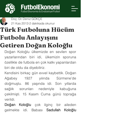
Doç. Dr. Deniz GÖKÇE
21 Kas 2013
2 dakikada okunur
Türk Futboluna Hücüm
Futbolu Anlayışını
Getiren Doğan Koloğlu
Doğan Koloğlu ülkemizde en sevilen spor 
yazarlarından biri idi, ülkemizin sporuna 
özellikle de futbola en çok katkı yapanlardan 
biri de oldu da diyebiliriz.
Kendisini birkaç gün evvel kaybettik. Doğan 
Ağabey 1927 yılında Sürmene’de 
doğmuştu. 86 yaşında idi. Son yıllarda 
sağlık sorunları nedeniyle kabuğuna 
çekilmişti. 15 Kasım Cuma günü toprağa 
verildi. 
Doğan Koloğlu 
çok ilginç bir aileden 
gelmekte idi. Babası 
Sadullah Koloğlu 