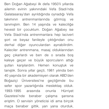
Ben Doğan Ağabeyi ilk defa 1950’li yıllarda 
ailemin evinin yakınındaki Vefa Stadı’nda 
Galatasaray’dan ayrıldığında oynadığı Vefa 
takımının antrenmanlarında görmüş ve 
tanımıştım. Ben 14 yaşında ve kaleciliğe 
hevesli bir çocuktum. Doğan Ağabey ise 
Vefa Stadı’nda antrenmanlara hep lacivert 
şort ve beyaz fanileyle çıktığından onu 
derhal diğer oyunculardan ayırabilirdim. 
Kaleciler antrenmana, masaj olduklarından 
geç çıkarlardı ve ben de o sırada boş 
kaleye geçer ve büyük sporcuların attığı 
şutları karşılardım. Hemen konuştuk ve 
tanıştık. Sonra yıllar geçti, 1981 yılında ben 
40 yaşında bir akademisyen olarak ABD’den 
Boğaziçi Üniversitesi’ne geçtiğimde bu 
sefer spor yazarlığında meslektaş olduk. 
1993-1995 arasında onunla Hürriyet 
Gazetesi’nde beraber çalışma şansına 
eriştim. O servisin yöneticisi idi ama birçok 
maça beraber gittik, yan yana oturduk,