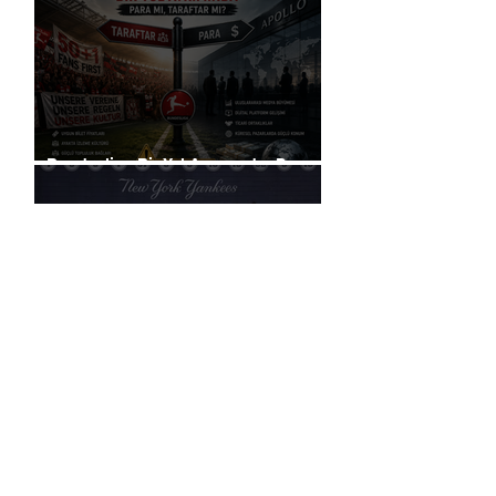
Bundesliga Bir Yol Ayrımında: Para
mı, Taraftar mı?
Liverpool, Amerika'daki Ticari
Gücünü 40 Mağaza İle Artıracak
Rusya, küresel futbol yasağına
rağmen FIFA başkanlık seçimlerinde