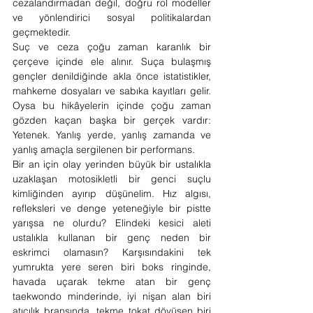
cezalandırmadan değil, doğru rol modeller 
ve yönlendirici sosyal politikalardan 
geçmektedir.
Suç ve ceza çoğu zaman karanlık bir 
çerçeve içinde ele alınır. Suça bulaşmış 
gençler denildiğinde akla önce istatistikler, 
mahkeme dosyaları ve sabıka kayıtları gelir. 
Oysa bu hikâyelerin içinde çoğu zaman 
gözden kaçan başka bir gerçek vardır: 
Yetenek. Yanlış yerde, yanlış zamanda ve 
yanlış amaçla sergilenen bir performans.
Bir an için olay yerinden büyük bir ustalıkla 
uzaklaşan motosikletli bir genci suçlu 
kimliğinden ayırıp düşünelim. Hız algısı, 
refleksleri ve denge yeteneğiyle bir pistte 
yarışsa ne olurdu? Elindeki kesici aleti 
ustalıkla kullanan bir genç neden bir 
eskrimci olamasın? Karşısındakini tek 
yumrukta yere seren biri boks ringinde, 
havada uçarak tekme atan bir genç 
taekwondo minderinde, iyi nişan alan biri 
atıcılık branşında, tekme tokat dövüşen biri 