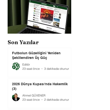
Son Yazılar
Futbolun Güzelliğini Yeniden
Şekillendiren Üç Güç
Editör
23 saat önce
3 dakikada okunur
2026 Dünya Kupası'nda Hakemlik
(3)
Ahmet GÜVENER
23 saat önce
2 dakikada okunur