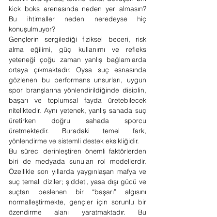
kick boks arenasında neden yer almasın? 
Bu ihtimaller neden neredeyse hiç 
konuşulmuyor?
Gençlerin sergilediği fiziksel beceri, risk 
alma eğilimi, güç kullanımı ve refleks 
yeteneği çoğu zaman yanlış bağlamlarda 
ortaya çıkmaktadır. Oysa suç esnasında 
gözlenen bu performans unsurları, uygun 
spor branşlarına yönlendirildiğinde disiplin, 
başarı ve toplumsal fayda üretebilecek 
niteliktedir. Aynı yetenek, yanlış sahada suç 
üretirken doğru sahada sporcu 
üretmektedir. Buradaki temel fark, 
yönlendirme ve sistemli destek eksikliğidir.
Bu süreci derinleştiren önemli faktörlerden 
biri de medyada sunulan rol modellerdir. 
Özellikle son yıllarda yaygınlaşan mafya ve 
suç temalı diziler; şiddeti, yasa dışı gücü ve 
suçtan beslenen bir “başarı” algısını 
normalleştirmekte, gençler için sorunlu bir 
özendirme alanı yaratmaktadır. Bu 