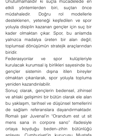
Unutulmamalıdır ki suçla mücadelede en 
etkili yöntemlerden biri, suçtan önce 
müdahaledir. Doğru rol modellerle 
desteklenen, yeteneği keşfedilen ve spor 
yoluyla disiplin kazanan gençler için suç bir 
kader olmaktan çıkar. Spor, bu anlamda 
yalnızca madalya üreten bir alan değil; 
toplumsal dönüşümün stratejik araçlarından 
biridir.
Federasyonlar ve spor kulüpleriyle 
kurulacak kurumsal iş birlikleri sayesinde bu 
gençler sistemin dışına itilen bireyler 
olmaktan çıkarılarak, spor yoluyla topluma 
yeniden kazandırılabilir. 
Sonuç olarak, gençlerin bedensel, zihinsel 
ve ahlaki gelişimini bir bütün olarak ele alan 
bu yaklaşım, tarihsel ve düşünsel temellerini 
de sağlam referanslara dayandırmaktadır. 
Romalı şair Juvenal’in “Orandum est ut sit 
mens sana in corpore sano” ifadesiyle 
ortaya koyduğu beden–zihin bütünlüğü 
anlayışı, Cumhuriyet’in kurucusu Mustafa 