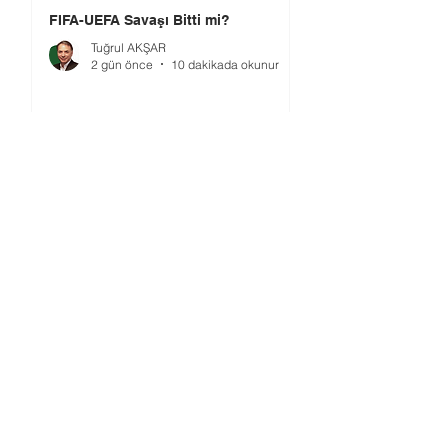
FIFA-UEFA Savaşı Bitti mi?
Tuğrul AKŞAR
2 gün önce
10 dakikada okunur
2026 Dünya Kupası'nda Hakemlik
(2)
Ahmet GÜVENER
2 gün önce
2 dakikada okunur
TMOK’da Yeni Dönem: Şimdi Ne
Yapılmalı?
Ömer GÜRSOY
4 gün önce
4 dakikada okunur
Gündem