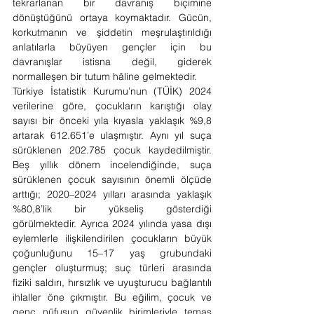
tekrarlanan bir davranış biçimine 
dönüştüğünü ortaya koymaktadır. Gücün, 
korkutmanın ve şiddetin meşrulaştırıldığı 
anlatılarla büyüyen gençler için bu 
davranışlar istisna değil, giderek 
normalleşen bir tutum hâline gelmektedir.
Türkiye İstatistik Kurumu’nun (TÜİK) 2024 
verilerine göre, çocukların karıştığı olay 
sayısı bir önceki yıla kıyasla yaklaşık %9,8 
artarak 612.651’e ulaşmıştır. Aynı yıl suça 
sürüklenen 202.785 çocuk kaydedilmiştir. 
Beş yıllık dönem incelendiğinde, suça 
sürüklenen çocuk sayısının önemli ölçüde 
arttığı; 2020–2024 yılları arasında yaklaşık 
%80,8’lik bir yükseliş gösterdiği 
görülmektedir. Ayrıca 2024 yılında yasa dışı 
eylemlerle ilişkilendirilen çocukların büyük 
çoğunluğunu 15–17 yaş grubundaki 
gençler oluşturmuş; suç türleri arasında 
fiziki saldırı, hırsızlık ve uyuşturucu bağlantılı 
ihlaller öne çıkmıştır. Bu eğilim, çocuk ve 
genç nüfusun güvenlik birimleriyle temas 