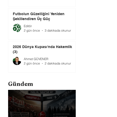
Futbolun Güzelliğini Yeniden
Şekillendiren Üç Güç
Editör
2 gün önce
3 dakikada okunur
2026 Dünya Kupası'nda Hakemlik
(3)
Ahmet GÜVENER
2 gün önce
2 dakikada okunur
Gündem