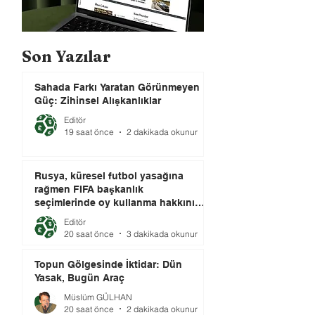
Son Yazılar
Sahada Farkı Yaratan Görünmeyen
Güç: Zihinsel Alışkanlıklar
Editör
19 saat önce
2 dakikada okunur
Rusya, küresel futbol yasağına
rağmen FIFA başkanlık
seçimlerinde oy kullanma hakkını
elinde tutuyor.
Editör
20 saat önce
3 dakikada okunur
Topun Gölgesinde İktidar: Dün
Yasak, Bugün Araç
Müslüm GÜLHAN
20 saat önce
2 dakikada okunur