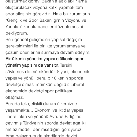
oluşturmak görevi Bakan’a ait olabilir ama 
oluşturulacak vizyona katkı yapmak tüm 
spor ailesinin görevidir.  Hala bu kurumların 
“Gençlik ve Spor Bakanlığı’nın Vizyonu ve  
Yarınları” konulu paneller düzenlemesini 
bekliyorum.
Ben güncel gelişmeleri yapısal değişim 
gereksinimleri ile birlikte yorumlamaya ve 
çözüm önerilerimi sunmaya devam edeyim:
Bir ülkenin yönetim
yapısı o
ülkenin spor
yönetim yapısını da yansıtır.
 Tersini 
söylemek de mümkündür. Siyasi, ekonomik 
yapısı ve yönü liberal bir ülkenin sporda 
devletçi olması mümkün değildir. Liberal 
ekonomide devletçi spor politikası 
ol(a)maz.  
Burada tek çelişkili durum ülkemizde 
yaşanmakta… Ekonomi ve iktidar yapısı 
liberal olan ve yönünü Avrupa Birliği’ne 
çevirmiş Türkiye’nin sporda devlet ağırlıklı 
melez modeli benimsediğini görüyoruz. 
Ama bakıyorum da şimdilerde devlet 