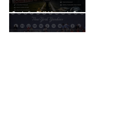
Bundesliga Bir Yol Ayrımında: Para
mı, Taraftar mı?
Liverpool, Amerika'daki Ticari
Gücünü 40 Mağaza İle Artıracak
Rusya, küresel futbol yasağına
rağmen FIFA başkanlık seçimlerinde
oy kullanma hakkını elinde tutuyor.