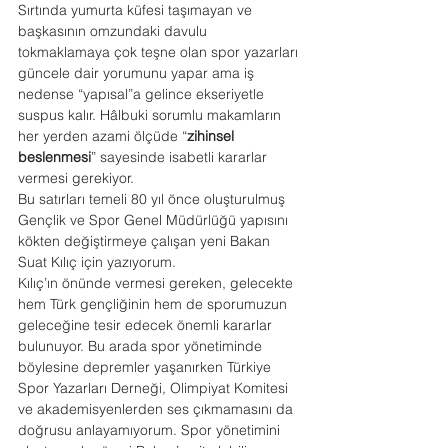
Sırtında yumurta küfesi taşımayan ve 
başkasının omzundaki davulu 
tokmaklamaya çok teşne olan spor yazarları 
güncele dair yorumunu yapar ama iş 
nedense “yapısal”a gelince ekseriyetle 
suspus kalır. Hâlbuki sorumlu makamların 
her yerden azami ölçüde “
zihinsel 
beslenmesi
” sayesinde isabetli kararlar 
vermesi gerekiyor.
Bu satırları temeli 80 yıl önce oluşturulmuş 
Gençlik ve Spor Genel Müdürlüğü yapısını 
kökten değiştirmeye çalışan yeni Bakan 
Suat Kılıç için yazıyorum.
Kılıç’ın önünde vermesi gereken, gelecekte 
hem Türk gençliğinin hem de sporumuzun 
geleceğine tesir edecek önemli kararlar 
bulunuyor. Bu arada spor yönetiminde 
böylesine depremler yaşanırken Türkiye 
Spor Yazarları Derneği, Olimpiyat Komitesi 
ve akademisyenlerden ses çıkmamasını da 
doğrusu anlayamıyorum. Spor yönetimini 