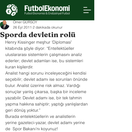
Ömer GÜRSOY
26 Eyl 2011
2 dakikada okunur
Sporda devletin rolü
Henry Kissinger meşhur ‘Diplomasi’ 
kitabında şöyle diyor: “Entellektüeller 
uluslararası sistemlerin çalışmasını analiz 
ederler; devlet adamları ise, bu sistemleri 
kuran kişilerdir.
Analist hangi sorunu inceleyeceğini kendisi 
seçebilir; devlet adamı ise sorunları önünde 
bulur. Analist üzerine risk almaz. Vardığı 
sonuçlar yanlış çıkarsa, başka bir inceleme 
yazabilir. Devlet adamı ise, bir tek tahmin 
yapma hakkına sahiptir; yaptığı yanlışlardan 
geri dönüş yoktur.”
Burada entelektüellerin ve analistlerin 
yerine gazeteci-yazar, devlet adamı yerine 
de  Spor Bakanı’nı koyunuz!