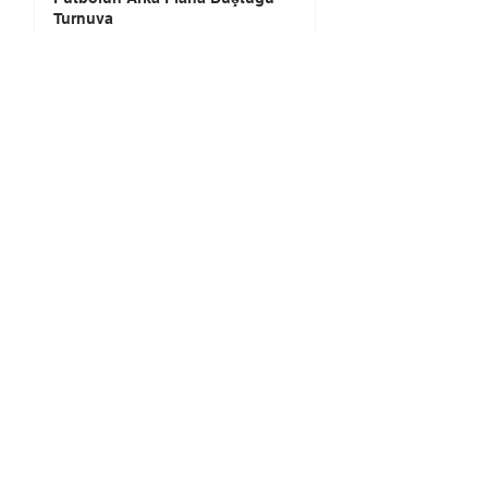
Turnuva
Hüseyin ÖZKÖK
4 gün önce
4 dakikada okunur
Gündem
Premier Lig’de Transfer Çılgınlığı 1
Milyar Sterlin'i Aştı
FIFA, Dünya Kupası da Dahil Olmak
Üzere Turnuvaların Ticari Haklarını