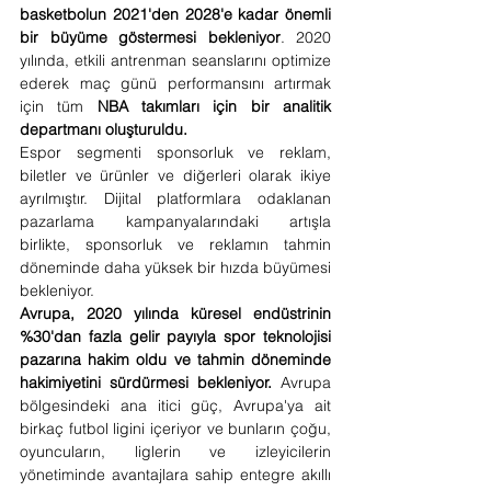
basketbolun 2021'den 2028'e kadar önemli 
bir büyüme göstermesi bekleniyor
. 2020 
yılında, etkili antrenman seanslarını optimize 
ederek maç günü performansını artırmak 
için tüm 
NBA takımları için bir analitik 
departmanı oluşturuldu.
Espor segmenti sponsorluk ve reklam, 
biletler ve ürünler ve diğerleri olarak ikiye 
ayrılmıştır. Dijital platformlara odaklanan 
pazarlama kampanyalarındaki artışla 
birlikte, sponsorluk ve reklamın tahmin 
döneminde daha yüksek bir hızda büyümesi 
bekleniyor.
Avrupa, 2020 yılında küresel endüstrinin 
%30'dan fazla gelir payıyla spor teknolojisi 
pazarına hakim oldu ve tahmin döneminde 
hakimiyetini sürdürmesi bekleniyor.
 Avrupa 
bölgesindeki ana itici güç, Avrupa'ya ait 
birkaç futbol ligini içeriyor ve bunların çoğu, 
oyuncuların, liglerin ve izleyicilerin 
yönetiminde avantajlara sahip entegre akıllı 