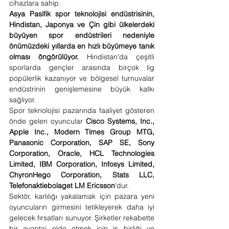
cihazlara sahip.
Asya Pasifik spor teknolojisi endüstrisinin, 
Hindistan, Japonya ve Çin gibi ülkelerdeki 
büyüyen spor endüstrileri nedeniyle 
önümüzdeki yıllarda en hızlı büyümeye tanık 
olması öngörülüyor. 
Hindistan'da çeşitli 
sporlarda gençler arasında birçok lig 
popülerlik kazanıyor ve bölgesel turnuvalar 
endüstrinin genişlemesine büyük katkı 
sağlıyor.
Spor teknolojisi pazarında faaliyet gösteren 
önde gelen oyuncular 
Cisco Systems, Inc., 
Apple Inc., Modern Times Group MTG, 
Panasonic Corporation, SAP SE, Sony 
Corporation, Oracle, HCL Technologies 
Limited, IBM Corporation, Infosys Limited, 
ChyronHego Corporation, Stats LLC, 
Telefonaktiebolaget LM Ericsson
'dur.
Sektör, karlılığı yakalamak için pazara yeni 
oyuncuların girmesini tetikleyerek daha iyi 
gelecek fırsatları sunuyor. Şirketler rekabette 
bir avantaj elde etmek için iş birliği ve 