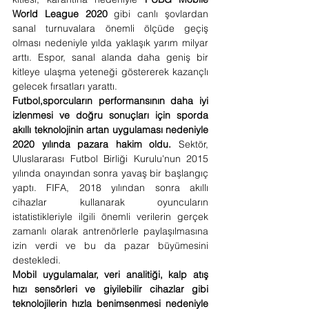
World League 2020
 gibi canlı şovlardan 
sanal turnuvalara önemli ölçüde geçiş 
olması nedeniyle yılda yaklaşık yarım milyar 
arttı. Espor, sanal alanda daha geniş bir 
kitleye ulaşma yeteneği göstererek kazançlı 
gelecek fırsatları yarattı.
Futbol,​​sporcuların performansının daha iyi 
izlenmesi ve doğru sonuçları için sporda 
akıllı teknolojinin artan uygulaması nedeniyle 
2020 yılında pazara hakim oldu.
 Sektör, 
Uluslararası Futbol Birliği Kurulu'nun 2015 
yılında onayından sonra yavaş bir başlangıç 
​​yaptı. FIFA, 2018 yılından sonra akıllı 
cihazlar kullanarak oyuncuların 
istatistikleriyle ilgili önemli verilerin gerçek 
zamanlı olarak antrenörlerle paylaşılmasına 
izin verdi ve bu da pazar büyümesini 
destekledi.
Mobil uygulamalar, veri analitiği, kalp atış 
hızı sensörleri ve giyilebilir cihazlar gibi 
teknolojilerin hızla benimsenmesi nedeniyle 