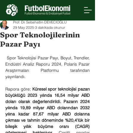
Prof. Dr. Sebahattin DEVECİOĞLU
29 May 2025
3 dakikada okunur
Spor Teknolojilerinin
Pazar Payı
 Spor Teknolojisi Pazar Payı, Boyut, Trendler, 
Endüstri Analiz Raporu 2024, Polaris Pazar 
Araştırmaları Platformu tarafından 
yayınlandı.
Rapora göre; 
Küresel spor teknolojisi pazarı 
büyüklüğü 2023 yılında 16,54 milyar ABD 
doları olarak değerlendirildi. Pazarın 2024 
yılında 19,89 milyar ABD dolarından 2032 
yılına kadar 87,67 milyar ABD dolarına 
çıkması ve tahmin döneminde %20,4'lük bir 
bileşik yıllık büyüme oranı (CAGR) 
göstermesi bekleniyor.
 Çeşitli sporlar 