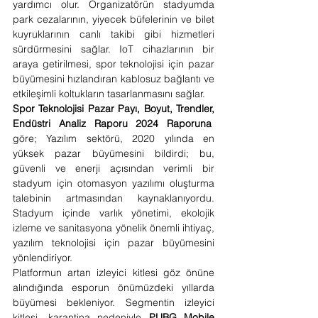
yardımcı olur. Organizatörün stadyumda 
park cezalarının, yiyecek büfelerinin ve bilet 
kuyruklarının canlı takibi gibi hizmetleri 
sürdürmesini sağlar. IoT cihazlarının bir 
araya getirilmesi, spor teknolojisi için pazar 
büyümesini hızlandıran kablosuz bağlantı ve 
etkileşimli koltukların tasarlanmasını sağlar.
Spor Teknolojisi Pazar Payı, Boyut, Trendler, 
Endüstri Analiz Raporu 2024 Raporuna
göre; Yazılım sektörü, 2020 yılında en 
yüksek pazar büyümesini bildirdi; bu, 
güvenli ve enerji açısından verimli bir 
stadyum için otomasyon yazılımı oluşturma 
talebinin artmasından kaynaklanıyordu. 
Stadyum içinde varlık yönetimi, ekolojik 
izleme ve sanitasyona yönelik önemli ihtiyaç, 
yazılım teknolojisi için pazar büyümesini 
yönlendiriyor.
Platformun artan izleyici kitlesi göz önüne 
alındığında esporun önümüzdeki yıllarda 
büyümesi bekleniyor. Segmentin izleyici 
kitlesi, karantina nedeniyle 
PUBG Mobile 