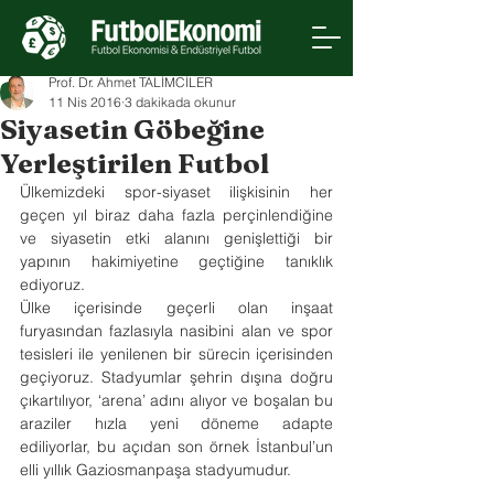
Prof. Dr. Ahmet TALİMCİLER
11 Nis 2016
3 dakikada okunur
Siyasetin Göbeğine
Yerleştirilen Futbol
Ülkemizdeki spor-siyaset ilişkisinin her 
geçen yıl biraz daha fazla perçinlendiğine 
ve siyasetin etki alanını genişlettiği bir 
yapının hakimiyetine geçtiğine tanıklık 
ediyoruz.
Ülke içerisinde geçerli olan inşaat 
furyasından fazlasıyla nasibini alan ve spor 
tesisleri ile yenilenen bir sürecin içerisinden 
geçiyoruz. Stadyumlar şehrin dışına doğru 
çıkartılıyor, ‘arena’ adını alıyor ve boşalan bu 
araziler hızla yeni döneme adapte 
ediliyorlar, bu açıdan son örnek İstanbul’un 
elli yıllık Gaziosmanpaşa stadyumudur.