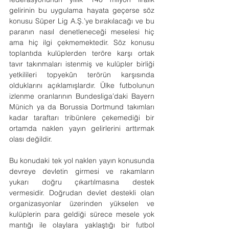
gelirinin bu uygulama hayata geçerse söz 
konusu Süper Lig A.Ş.’ye bırakılacağı ve bu 
paranın nasıl denetleneceği meselesi hiç 
ama hiç ilgi çekmemektedir. Söz konusu 
toplantıda kulüplerden teröre karşı ortak 
tavır takınmaları istenmiş ve kulüpler birliği 
yetkilileri topyekûn terörün karşısında 
olduklarını açıklamışlardır. Ülke futbolunun 
izlenme oranlarının Bundesliga’daki Bayern 
Münich ya da Borussia Dortmund takımları 
kadar taraftarı tribünlere çekemediği bir 
ortamda naklen yayın gelirlerini arttırmak 
olası değildir.
Bu konudaki tek yol naklen yayın konusunda 
devreye devletin girmesi ve rakamların 
yukarı doğru çıkartılmasına destek 
vermesidir. Doğrudan devlet destekli olan 
organizasyonlar üzerinden yükselen ve 
kulüplerin para geldiği sürece mesele yok 
mantığı ile olaylara yaklaştığı bir futbol 