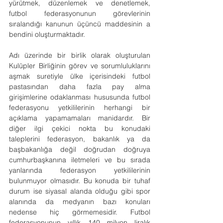
yürütmek, düzenlemek ve denetlemek, 
futbol federasyonunun görevlerinin 
sıralandığı kanunun üçüncü maddesinin a 
bendini oluşturmaktadır.
Adı üzerinde bir birlik olarak oluşturulan 
Kulüpler Birliğinin görev ve sorumluluklarını 
aşmak suretiyle ülke içerisindeki futbol 
pastasından daha fazla pay alma 
girişimlerine odaklanması hususunda futbol 
federasyonu yetkililerinin herhangi bir 
açıklama yapamamaları manidardır. Bir 
diğer ilgi çekici nokta bu konudaki 
taleplerini federasyon, bakanlık ya da 
başbakanlığa değil doğrudan doğruya 
cumhurbaşkanına iletmeleri ve bu sırada 
yanlarında federasyon yetkililerinin 
bulunmuyor olmasıdır. Bu konuda bir tuhaf 
durum ise siyasal alanda olduğu gibi spor 
alanında da medyanın bazı konuları 
nedense hiç görmemesidir. Futbol 
federasyonunun yıllık 140 milyon liralık 