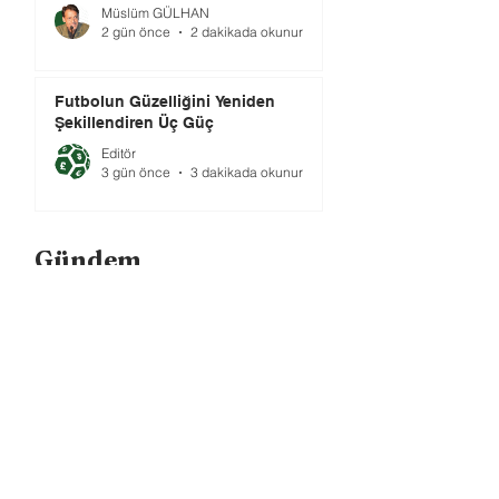
Müslüm GÜLHAN
2 gün önce
2 dakikada okunur
Futbolun Güzelliğini Yeniden
Şekillendiren Üç Güç
Editör
3 gün önce
3 dakikada okunur
Gündem
Peru'da Futbol Ekonomisinin
Tıkandığı Yerde, Yaratıcılık Sahaya
İndi