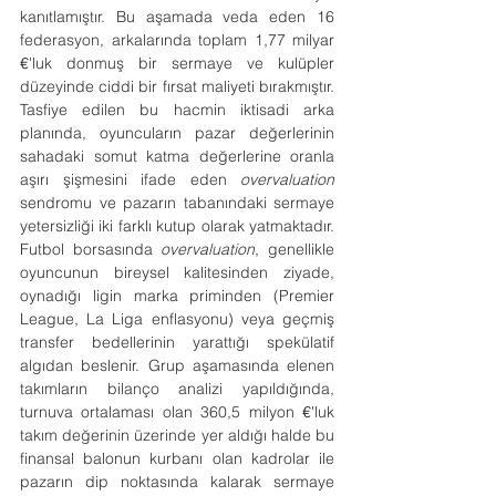
kanıtlamıştır. Bu aşamada veda eden 16 
federasyon, arkalarında toplam 1,77 milyar 
€
'luk donmuş bir sermaye ve kulüpler 
düzeyinde ciddi bir fırsat maliyeti bırakmıştır. 
Tasfiye edilen bu hacmin iktisadi arka 
planında, oyuncuların pazar değerlerinin 
sahadaki somut katma değerlerine oranla 
aşırı şişmesini ifade eden 
overvaluation 
sendromu ve pazarın tabanındaki sermaye 
yetersizliği iki farklı kutup olarak yatmaktadır. 
Futbol borsasında 
overvaluation
, genellikle 
oyuncunun bireysel kalitesinden ziyade, 
oynadığı ligin marka priminden (Premier 
League, La Liga enflasyonu) veya geçmiş 
transfer bedellerinin yarattığı spekülatif 
algıdan beslenir. Grup aşamasında elenen 
takımların bilanço analizi yapıldığında, 
turnuva ortalaması olan 360,5 milyon 
€
'luk 
takım değerinin üzerinde yer aldığı halde bu 
finansal balonun kurbanı olan kadrolar ile 
pazarın dip noktasında kalarak sermaye 