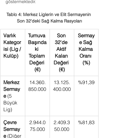
göstermektedir.
Tablo 4: Merkez Liglerin ve Elit Sermayenin 
Son 32'deki Sağ Kalma Rasyoları
Varlık 
Turnuva 
Son 
Sermay
Kategor
Başında
32'de 
e Sağ 
isi (Lig / 
ki 
Aktif 
Kalma 
Kulüp)
Toplam 
Kalan 
Oranı 
Değeri 
Değeri 
(%)
(€)
(€)
Merkez 
14.360.
13.125.
%91,39
Sermay
850.000
400.000
e
 (5 
Büyük 
Lig)
Çevre 
2.944.0
2.409.3
%81,83
Sermay
75.000
50.000
e
 (Diğer