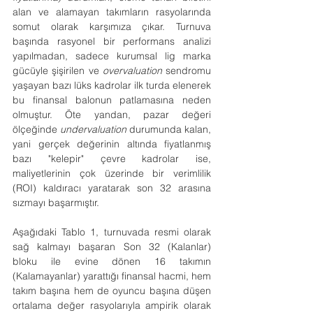
alan ve alamayan takımların rasyolarında 
somut olarak karşımıza çıkar. Turnuva 
başında rasyonel bir performans analizi 
yapılmadan, sadece kurumsal lig marka 
gücüyle şişirilen ve 
overvaluation
 sendromu 
yaşayan bazı lüks kadrolar ilk turda elenerek 
bu finansal balonun patlamasına neden 
olmuştur. Öte yandan, pazar değeri 
ölçeğinde 
undervaluation
 durumunda kalan, 
yani gerçek değerinin altında fiyatlanmış 
bazı "kelepir" çevre kadrolar ise, 
maliyetlerinin çok üzerinde bir verimlilik 
(ROI) kaldıracı yaratarak son 32 arasına 
sızmayı başarmıştır.
Aşağıdaki Tablo 1, turnuvada resmi olarak 
sağ kalmayı başaran Son 32 (Kalanlar) 
bloku ile evine dönen 16 takımın 
(Kalamayanlar) yarattığı finansal hacmi, hem 
takım başına hem de oyuncu başına düşen 
ortalama değer rasyolarıyla ampirik olarak 