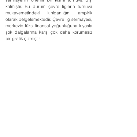
kalmıştır. Bu durum çevre liglerin turnuva 
mukavemetindeki kırılganlığını ampirik 
olarak belgelemektedir. Çevre lig sermayesi, 
merkezin lüks finansal yoğunluğuna kıyasla 
şok dalgalarına karşı çok daha korumasız 
bir grafik çizmiştir.
Son olarak, pazar payının en zirvesindeki ilk 
10 kulübü kapsayan Elit Kurumsal Sermaye 
kategorisi, eleme turları ilerledikçe tekelci 
karakterin nasıl zirveye ulaştığını ilan 
etmektedir. Manchester City, Paris Saint-
Germain, Arsenal FC, FC Barcelona, Bayern 
Münih, Real Madrid, Liverpool FC, Chelsea 
FC, Manchester United ve Newcastle United 
gibi küresel futbolun devasa markalarını 
barındıran bu elit havuz, grup aşamasında 
neredeyse hiç fire vermeyerek yüzde 95 
oranında bir sermaye sağ kalma oranı 
yakalamıştır. Ancak bu mutlak başarı, 
kulüplerin lüks yatırımları için eleme turlarının 