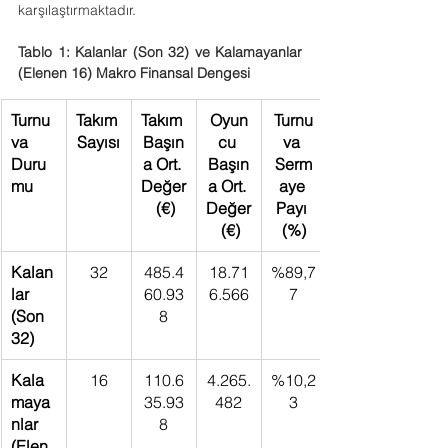
karşılaştırmaktadır.
Tablo 1: Kalanlar (Son 32) ve Kalamayanlar 
(Elenen 16) Makro Finansal Dengesi
Turnu
Takım 
Takım 
Oyun
Turnu
va 
Sayısı
Başın
cu 
va 
Duru
a Ort. 
Başın
Serm
mu
Değer
a Ort. 
aye 
 (€)
Değer
Payı 
 (€)
(%)
Kalan
32
485.4
18.71
%89,7
lar 
60.93
6.566
7
(Son 
8
32)
Kala
16
110.6
4.265.
%10,2
maya
35.93
482
3
nlar 
8
(Elen