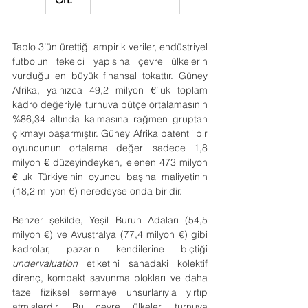
Tablo 3’ün ürettiği ampirik veriler, endüstriyel 
futbolun tekelci yapısına çevre ülkelerin 
vurduğu en büyük finansal tokattır. Güney 
Afrika, yalnızca 49,2 milyon 
€
’luk toplam 
kadro değeriyle turnuva bütçe ortalamasının 
%86,34 altında kalmasına rağmen gruptan 
çıkmayı başarmıştır. Güney Afrika patentli bir 
oyuncunun ortalama değeri sadece 1,8 
milyon 
€
 düzeyindeyken, elenen 473 milyon 
€
'luk Türkiye'nin oyuncu başına maliyetinin 
(18,2 milyon €) neredeyse onda biridir.
Benzer şekilde, Yeşil Burun Adaları (54,5 
milyon €) ve Avustralya (77,4 milyon €) gibi 
kadrolar, pazarın kendilerine biçtiği 
undervaluation
 etiketini sahadaki kolektif 
direnç, kompakt savunma blokları ve daha 
taze fiziksel sermaye unsurlarıyla yırtıp 
atmışlardır. Bu çevre ülkeler, turnuva 