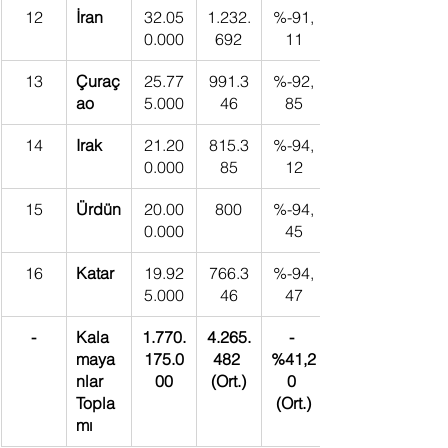
12
İran
32.05
1.232.
%-91,
0.000
692
11
13
Çuraç
25.77
991.3
%-92,
ao
5.000
46
85
14
Irak
21.20
815.3
%-94,
0.000
85
12
15
Ürdün
20.00
800
%-94,
0.000
45
16
Katar
19.92
766.3
%-94,
5.000
46
47
-
Kala
1.770.
4.265.
- 
maya
175.0
482 
%41,2
nlar 
00
(Ort.)
0 
Topla
(Ort.)
mı