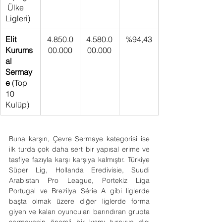
 Ülke 
Ligleri)
Elit 
4.850.0
4.580.0
%94,43
Kurums
00.000
00.000
al 
Sermay
e
 (Top 
10 
Kulüp)
Buna karşın, Çevre Sermaye kategorisi ise 
ilk turda çok daha sert bir yapısal erime ve 
tasfiye fazıyla karşı karşıya kalmıştır. Türkiye 
Süper Lig, Hollanda Eredivisie, Suudi 
Arabistan Pro League, Portekiz Liga 
Portugal ve Brezilya Série A gibi liglerde 
başta olmak üzere diğer liglerde forma 
giyen ve kalan oyuncuları barındıran grupta 
sermayenin önemli bir kısmı turnuva dışı 