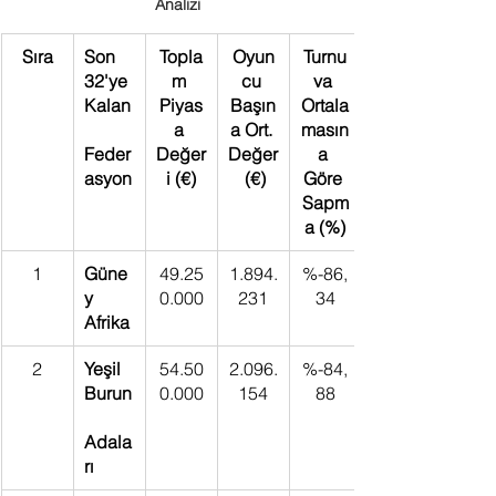
Analizi
Sıra
Son 
Topla
Oyun
Turnu
32'ye 
m 
cu 
va 
Kalan
Piyas
Başın
Ortala
a 
a Ort. 
masın
Feder
Değer
Değer
a 
asyon
i (€)
 (€)
Göre 
Sapm
a (%)
1
Güne
49.25
1.894.
%-86,
y 
0.000
231
34
Afrika
2
Yeşil 
54.50
2.096.
%-84,
Burun
0.000
154
88
Adala
rı