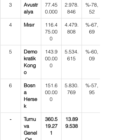
3
Avustr
77.45
2.978.
%-78,
alya
0.000
846
52
4
Mısır
116.4
4.479.
%-67,
75.00
808
69
0
5
Demo
143.9
5.534.
%-60,
kratik 
00.00
615
09
Kong
0
o
6
Bosn
151.6
5.830.
%-57,
a 
00.00
769
95
Herse
0
k
-
Turnu
360.5
13.89
va 
19.27
9.538
Genel
1
 Ort.