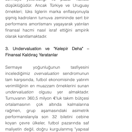
düşüklüğüdür. Ancak Türkiye ve Uruguay 
örnekleri; lüks liglerin marka enflasyonuyla 
şişmiş kadroların turnuva zemininde sert bir 
performans amortismanı yaşayarak yatırılan 
finansal hacmi nasıl israf ettiğini ampirik 
olarak kanıtlamaktadır.
3. Undervaluation ve "Kelepir Deha" – 
Finansal Kaldıraç Yaratanlar
Sermaye yoğunluğunun tasfiyesini 
incelediğimiz 
overvaluation
 sendromunun 
tam karşısında, futbol ekonomisinde yatırım 
verimliliğinin en muazzam örneklerini sunan 
undervaluation 
olgusu yer almaktadır. 
Turnuvanın 360,5 milyon 
€
'luk takım bütçesi 
ortalamasının çok altında kalmalarına 
rağmen, grup aşamasındaki asimetrik 
performanslarıyla son 32 biletini cebine 
koyan çevre ülkeler, futbol pazarında saf 
maliyetin değil, doğru kurgulanmış "yapısal 