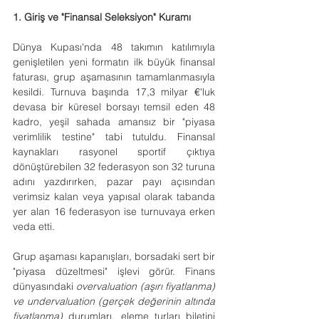
1. Giriş ve "Finansal Seleksiyon" Kuramı
Dünya Kupası'nda 48 takımın katılımıyla 
genişletilen yeni formatın ilk büyük finansal 
faturası, grup aşamasının tamamlanmasıyla 
kesildi. Turnuva başında 17,3 milyar 
€
'luk 
devasa bir küresel borsayı temsil eden 48 
kadro, yeşil sahada amansız bir "piyasa 
verimlilik testine" tabi tutuldu. Finansal 
kaynakları rasyonel sportif çıktıya 
dönüştürebilen 32 federasyon son 32 turuna 
adını yazdırırken, pazar payı açısından 
verimsiz kalan veya yapısal olarak tabanda 
yer alan 16 federasyon ise turnuvaya erken 
veda etti.
Grup aşaması kapanışları, borsadaki sert bir 
"piyasa düzeltmesi" işlevi görür. Finans 
dünyasındaki 
overvaluation (aşırı fiyatlanma) 
ve undervaluation (gerçek değerinin altında 
fiyatlanma) 
durumları, eleme turları biletini 