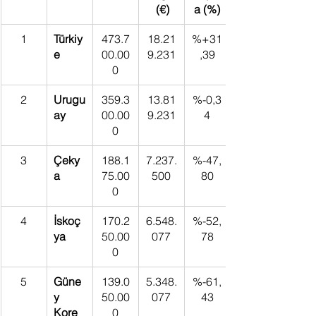
 (€)
a (%)
1
Türkiy
473.7
18.21
%+31
e
00.00
9.231
,39
0
2
Urugu
359.3
13.81
%-0,3
ay
00.00
9.231
4
0
3
Çeky
188.1
7.237.
%-47,
a
75.00
500
80
0
4
İskoç
170.2
6.548.
%-52,
ya
50.00
077
78
0
5
Güne
139.0
5.348.
%-61,
y 
50.00
077
43
Kore
0