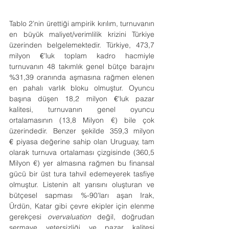
Tablo 2’nin ürettiği ampirik kırılım, turnuvanın 
en büyük maliyet/verimlilik krizini Türkiye 
üzerinden belgelemektedir. Türkiye, 473,7 
milyon 
€
’luk toplam kadro hacmiyle 
turnuvanın 48 takımlık genel bütçe barajını 
%31,39 oranında aşmasına rağmen elenen 
en pahalı varlık bloku olmuştur. Oyuncu 
başına düşen 18,2 milyon 
€
'luk pazar 
kalitesi, turnuvanın genel oyuncu 
ortalamasının (13,8 Milyon €) bile çok 
üzerindedir. Benzer şekilde 359,3 milyon 
€
 piyasa değerine sahip olan Uruguay, tam 
olarak turnuva ortalaması çizgisinde (360,5 
Milyon €) yer almasına rağmen bu finansal 
gücü bir üst tura tahvil edemeyerek tasfiye 
olmuştur. Listenin alt yarısını oluşturan ve 
bütçesel sapması %-90'ları aşan Irak, 
Ürdün, Katar gibi çevre ekipler için elenme 
gerekçesi 
overvaluation
 değil, doğrudan 
sermaye yetersizliği ve pazar kalitesi 