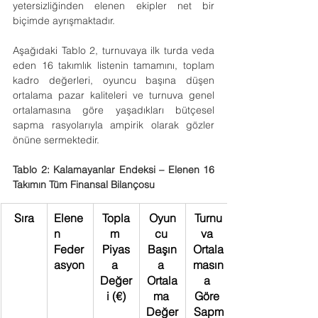
yetersizliğinden elenen ekipler net bir 
biçimde ayrışmaktadır.
Aşağıdaki Tablo 2, turnuvaya ilk turda veda 
eden 16 takımlık listenin tamamını, toplam 
kadro değerleri, oyuncu başına düşen 
ortalama pazar kaliteleri ve turnuva genel 
ortalamasına göre yaşadıkları bütçesel 
sapma rasyolarıyla ampirik olarak gözler 
önüne sermektedir.
Tablo 2: Kalamayanlar Endeksi – Elenen 16 
Takımın Tüm Finansal Bilançosu
Sıra
Elene
Topla
Oyun
Turnu
n 
m 
cu 
va 
Feder
Piyas
Başın
Ortala
asyon
a 
a 
masın
Değer
Ortala
a 
i (€)
ma 
Göre 
Değer
Sapm