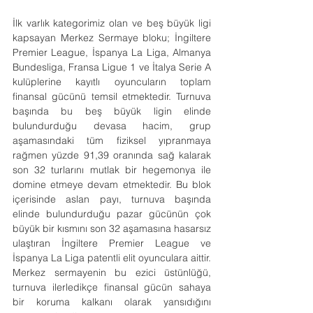
İlk varlık kategorimiz olan ve beş büyük ligi 
kapsayan Merkez Sermaye bloku; İngiltere 
Premier League, İspanya La Liga, Almanya 
Bundesliga, Fransa Ligue 1 ve İtalya Serie A 
kulüplerine kayıtlı oyuncuların toplam 
finansal gücünü temsil etmektedir. Turnuva 
başında bu beş büyük ligin elinde 
bulundurduğu devasa hacim, grup 
aşamasındaki tüm fiziksel yıpranmaya 
rağmen yüzde 91,39 oranında sağ kalarak 
son 32 turlarını mutlak bir hegemonya ile 
domine etmeye devam etmektedir. Bu blok 
içerisinde aslan payı, turnuva başında 
elinde bulundurduğu pazar gücünün çok 
büyük bir kısmını son 32 aşamasına hasarsız 
ulaştıran İngiltere Premier League ve 
İspanya La Liga patentli elit oyunculara aittir. 
Merkez sermayenin bu ezici üstünlüğü, 
turnuva ilerledikçe finansal gücün sahaya 
bir koruma kalkanı olarak yansıdığını 