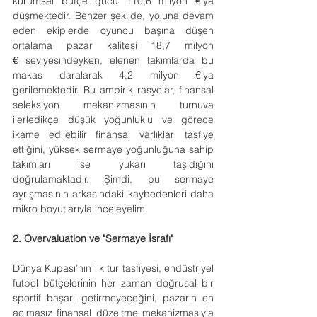
kurumsal bütçe gücü 110,6 milyon 
€
'ya 
düşmektedir. Benzer şekilde, yoluna devam 
eden ekiplerde oyuncu başına düşen 
ortalama pazar kalitesi 18,7 milyon 
€
 seviyesindeyken, elenen takımlarda bu 
makas daralarak 4,2 milyon 
€
'ya 
gerilemektedir. Bu ampirik rasyolar, finansal 
seleksiyon mekanizmasının turnuva 
ilerledikçe düşük yoğunluklu ve görece 
ikame edilebilir finansal varlıkları tasfiye 
ettiğini, yüksek sermaye yoğunluğuna sahip 
takımları ise yukarı taşıdığını 
doğrulamaktadır. Şimdi, bu sermaye 
ayrışmasının arkasındaki kaybedenleri daha 
mikro boyutlarıyla inceleyelim.
2. Overvaluation ve "Sermaye İsrafı"
Dünya Kupası’nın ilk tur tasfiyesi, endüstriyel 
futbol bütçelerinin her zaman doğrusal bir 
sportif başarı getirmeyeceğini, pazarın en 
acımasız finansal düzeltme mekanizmasıyla 