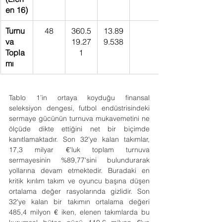
en 16)
Turnu
48
360.5
13.89
va 
19.27
9.538
Topla
1
mı
Tablo 1’in ortaya koyduğu finansal 
seleksiyon dengesi, futbol endüstrisindeki 
sermaye gücünün turnuva mukavemetini ne 
ölçüde dikte ettiğini net bir biçimde 
kanıtlamaktadır. Son 32'ye kalan takımlar, 
17,3 milyar 
€
'luk toplam turnuva 
sermayesinin %89,77'sini bulundurarak 
yollarına devam etmektedir. Buradaki en 
kritik kırılım takım ve oyuncu başına düşen 
ortalama değer rasyolarında gizlidir. Son 
32'ye kalan bir takımın ortalama değeri 
485,4 milyon 
€
 iken, elenen takımlarda bu 