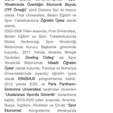
Yönetiminde Özerkliğin Ekonomik Boyutu 
(TFF Örneği)
” isimli Doktora Tezi ile mezun 
olarak, Fırat Üniversitesi, Beden Eğitimi ve 
Spor Yüksekokuluna 
Öğretim Üyesi
 olarak 
atandı.
2002-2008 Yılları arasında, Fırat Üniversitesi, 
Beden Eğitimi ve Spor Yüksekokulunda 
Müdür Yardımcılığı, Spor Yöneticiliği 
Bölümünde Kurucu Başkanlık görevinde 
bulundu. 2011 Yılında Amerika Birleşik 
Devletleri, 
Dowling Colleg’ 
de Spor 
Yöneticilik Bölümünde “
Misafir Öğretim 
Üyesi
” olarak bulundu. Polonya ve Romanya 
Üniversitelerinde ziyaretçi öğretim üyesi 
olarak 
ERASMUS
 programlarına katıldı. 
2012 yılında ICSS ve 
Paris Pantheon-
Sorbonne Universitesi
 tarafından düzenlen 
“
Uluslararası Sporda Güvenlik
” toplantısına 
katıldı, 2010-2020 yılları arasında, Amerika, 
Rusya, İngiltere, Hindistan ve Çin’de “
Spor 
Ekonomisi
” Kongrelerine, Almanya’da 