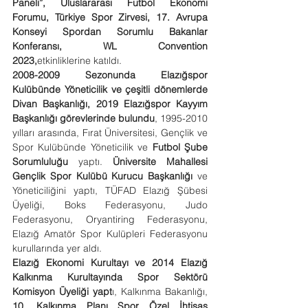
Paneli”, Uluslararası Futbol Ekonomi 
Forumu, Türkiye Spor Zirvesi, 17. Avrupa 
Konseyi Spordan Sorumlu Bakanlar 
Konferansı, WL Convention 
2023,
etkinliklerine katıldı.
2008-2009 Sezonunda Elazığspor 
Kulübünde Yöneticilik ve çeşitli dönemlerde 
Divan Başkanlığı, 2019 Elazığspor Kayyım 
Başkanlığı görevlerinde bulundu
, 1995-2010 
yılları arasında, Fırat Üniversitesi, Gençlik ve 
Spor Kulübünde Yöneticilik ve 
Futbol Şube 
Sorumluluğu
 yaptı. 
Üniversite Mahallesi 
Gençlik Spor Kulübü Kurucu Başkanlığı
 ve 
Yöneticiliğini yaptı, TÜFAD Elazığ Şübesi 
Üyeliği, Boks Federasyonu, Judo 
Federasyonu, Oryantiring Federasyonu, 
Elazığ Amatör Spor Kulüpleri Federasyonu 
kurullarında yer aldı.
Elazığ Ekonomi Kurultayı ve 2014 Elazığ 
Kalkınma Kurultayında Spor Sektörü 
Komisyon Üyeliği yapt
ı, Kalkınma Bakanlığı, 
10. Kalkınma Planı Spor Özel İhtisas 