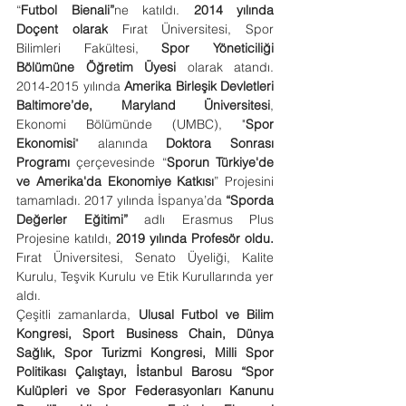
“
Futbol Bienali”
ne katıldı. 
2014 yılında 
Doçent olarak
 Fırat Üniversitesi, Spor 
Bilimleri Fakültesi, 
Spor Yöneticiliği 
Bölümüne Öğretim Üyesi
 olarak atandı. 
2014-2015 yılında 
Amerika Birleşik Devletleri 
Baltimore’de, Maryland Üniversitesi
, 
Ekonomi Bölümünde (UMBC), "
Spor 
Ekonomisi
" alanında 
Doktora Sonrası 
Programı
 çerçevesinde “
Sporun Türkiye'de 
ve Amerika'da Ekonomiye Katkısı
” Projesini 
tamamladı. 2017 yılında İspanya’da 
“Sporda 
Değerler Eğitimi”
 adlı Erasmus Plus 
Projesine katıldı, 
2019 yılında Profesör oldu. 
Fırat Üniversitesi, Senato Üyeliği, Kalite 
Kurulu, Teşvik Kurulu ve Etik Kurullarında yer 
aldı.
Çeşitli zamanlarda, 
Ulusal Futbol ve Bilim 
Kongresi, Sport Business Chain, Dünya 
Sağlık, Spor Turizmi Kongresi, ‪Milli Spor 
Politikası Çalıştayı, İstanbul Barosu “Spor 
Kulüpleri ve Spor Federasyonları Kanunu 