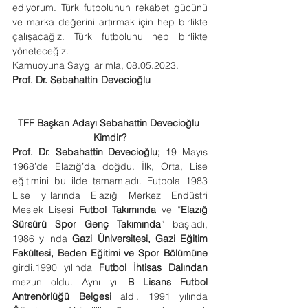
ediyorum. Türk futbolunun rekabet gücünü 
ve marka değerini artırmak için hep birlikte 
çalışacağız. Türk futbolunu hep birlikte 
yöneteceğiz.
Kamuoyuna Saygılarımla, 08.05.2023. 
Prof. Dr. Sebahattin Devecioğlu
TFF Başkan Adayı Sebahattin Devecioğlu 
Kimdir?
Prof. Dr. Sebahattin Devecioğlu; 
19 Mayıs 
1968’de Elazığ’da doğdu. İlk, Orta, Lise 
eğitimini bu ilde tamamladı. Futbola 1983 
Lise yıllarında Elazığ Merkez Endüstri 
Meslek Lisesi 
Futbol Takımında
 ve “
Elazığ 
Sürsürü Spor Genç Takımında
” başladı, 
1986 yılında 
Gazi Üniversitesi, Gazi Eğitim 
Fakültesi, Beden Eğitimi ve Spor Bölümüne
girdi.1990 yılında 
Futbol İhtisas Dalından
mezun oldu. Aynı yıl 
B Lisans Futbol 
Antrenörlüğü Belgesi 
aldı. 1991 yılında 