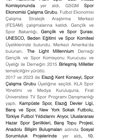
Komisyonunda 
yer aldı, GSGM 
Spor 
Ekonomisi Çalışma Grubu
, Futbol Ekonomisi 
Çalışma Stratejik Araştırma Merkezi 
(FESAM) çalışmalarına katıldı, Gençlik ve 
Spor Bakanlığı, 
Gençlik ve Spor Şurası
, 
UNESCO, Beden Eğitimi ve Spor Komitesi
Üyeliklerinde bulundu. Merkezi Amerika'da 
bulunan, 
The Light Millennium
 Derneği 
Gençlik ve Spor Komisyonu Kurucusu ve 
Üyeliği ile Derneğin 2015 
Birleşmiş Milletler
temsilciliğini yürüttü.
2017 ve 2023 de 
Elazığ
Kent Konseyi, Spor 
Çalışma Grubu
 Üyeliğine seçildi. KLA Spor 
Yönetimi ve Medya Kuruluşuna, Fırat 
Üniversitesi TV Spor Programı Danışmanlığı 
yaptı, 
Kampüste Spor, Elazığ Devler Ligi, 
Barış ve Spor, New York Sokak Futbolu, 
Türkiye Futbol Yıldızlarını Arıyor, Uluslararası 
Hazar Spor Şenlikleri, Barış Topu Projesi, 
Anadolu Bilişim Buluşmaları
 adında 
Sosyal 
Sorumluluk Projelerinde
 yer aldı
, 10. 