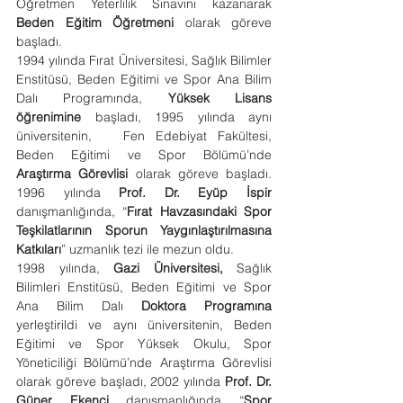
Öğretmen Yeterlilik Sınavını kazanarak 
Beden Eğitim Öğretmeni
 olarak göreve 
başladı.
1994 yılında Fırat Üniversitesi, Sağlık Bilimler 
Enstitüsü, Beden Eğitimi ve Spor Ana Bilim 
Dalı Programında, 
Yüksek Lisans 
öğrenimine
 başladı, 1995 yılında aynı 
üniversitenin,   Fen Edebiyat Fakültesi, 
Beden Eğitimi ve Spor Bölümü’nde 
Araştırma Görevlisi 
olarak göreve başladı. 
1996 yılında 
Prof. Dr. Eyüp İspir
danışmanlığında, “
Fırat Havzasındaki Spor 
Teşkilatlarının Sporun Yaygınlaştırılmasına 
Katkıları
” uzmanlık tezi ile mezun oldu.
1998 yılında, 
Gazi Üniversitesi,
 Sağlık 
Bilimleri Enstitüsü, Beden Eğitimi ve Spor 
Ana Bilim Dalı 
Doktora Programına 
yerleştirildi ve aynı üniversitenin, Beden 
Eğitimi ve Spor Yüksek Okulu, Spor 
Yöneticiliği Bölümü’nde Araştırma Görevlisi 
olarak göreve başladı, 2002 yılında 
Prof. Dr. 
Güner Ekenci
 danışmanlığında “
Spor 