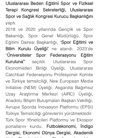
Uluslararası Beden Eğitimi Spor ve Fiziksel 
Terapi Kongresi Sekreterliği, Uluslararası 
Spor ve Sağlık Kongresi Kurucu Başkanlığını 
yaptı.
2018 ve 2020 yıllarında Gençlik ve Spor 
Bakanlığı, Spor Genel Müdürlüğü, Spor 
Eğitimi Dairesi Başkanlığı, “
Spor Eğitimi ve 
Bilim Kurulu Üyeliği’ 
ne atandı. 2023’de 
“
Üniversiteler Spor Federasyonu Eğitim 
Kuruluna”
 seçildi. Uluslararası Spor 
Ekonomistleri Birliği Üyeliği, Uluslararası 
Catchball Federasyonu Profesyonel Komite 
ve Türkiye temsilciliği, New European Media 
Initiative (NEM) Üyeliği, Asgardia Bağımsız 
Uzay Araştırma Merkezi (AIRC) Üyeliği, 
Anadolu Bilişim Buluşmaları Başkan Vekilliği, 
Avrupa Sporda İnovasyon Platformu (EPSI) 
Türkiye Temsilciliği görevlerini yürütmektedir.
Türk Spor Yöneticileri Platformu ve Ekospor 
portallarını kurdu, 
Futbolekonomi, İndigo 
Dergisi, Ekonomi Dünya Dergisi, Akademik 