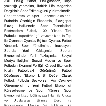
Akıl, Elazığ Haber, Elazığsonsöz, köşe 
yazarlığı yapmakta, Turkish Life Magazine 
Dergisinin Spor Editörlüğünü yürütmektedir
.
Spor Yönetimi ve Spor Ekonomisi alanında; 
Futbolda Özerkliğin Ekonomisi, Elazığspor 
Elazığ Halkınındır, Spor Teknolojileri, 
Postmodern Futbol, 100. Yılında Türk 
Futbolu 
kitapeditörlüğü veyazarlıkları ile 
Top 
ile Oynanan Oyunlar, Eğitsel Oyunlar, Futbol 
Yönetimi, Spor Yönetiminde İnovasyon, 
Sporda Yeni Yaklaşımlar: Sporun 
Ekonomisinde Yeni Yaklaşımlar, Sosyal 
Medya İletişimi; Sosyal Medya ve Spor, 
Futbolun Ekonomi Politiği; Küresel Ekonomik 
Krizin Futboldaki Görünümü, Futbol 
Düşüncesi, “Ekonomik Bir Değer Olarak 
Futbol, Futbolu Seviyorsan Acı Çekmeyi 
Öğrenmelisin : Yeni Futbol Ekonomisi: 
Küreselleşme ve Spor “Küresel Spor 
Ekonomisi 
kitap bölümyazarlıkları ile Ulusal 
ve Uluslararası Bilimsel Dergi ve 
Kongrelerde, Makale Ve Bildirileri ile 