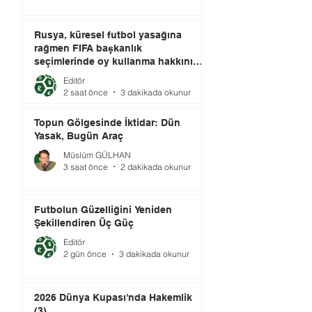
Rusya, küresel futbol yasağına
rağmen FIFA başkanlık
seçimlerinde oy kullanma hakkını
elinde tutuyor.
Editör
2 saat önce
3 dakikada okunur
Topun Gölgesinde İktidar: Dün
Yasak, Bugün Araç
Müslüm GÜLHAN
3 saat önce
2 dakikada okunur
Futbolun Güzelliğini Yeniden
Şekillendiren Üç Güç
Editör
2 gün önce
3 dakikada okunur
2026 Dünya Kupası'nda Hakemlik
(3)