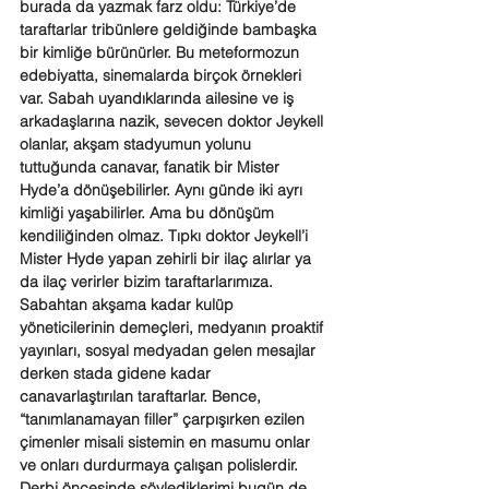
burada da yazmak farz oldu: Türkiye’de 
taraftarlar tribünlere geldiğinde bambaşka 
bir kimliğe bürünürler. Bu meteformozun 
edebiyatta, sinemalarda birçok örnekleri 
var. Sabah uyandıklarında ailesine ve iş 
arkadaşlarına nazik, sevecen doktor Jeykell 
olanlar, akşam stadyumun yolunu 
tuttuğunda canavar, fanatik bir Mister 
Hyde’a dönüşebilirler. Aynı günde iki ayrı 
kimliği yaşabilirler. Ama bu dönüşüm 
kendiliğinden olmaz. Tıpkı doktor Jeykell’i 
Mister Hyde yapan zehirli bir ilaç alırlar ya 
da ilaç verirler bizim taraftarlarımıza. 
Sabahtan akşama kadar kulüp 
yöneticilerinin demeçleri, medyanın proaktif 
yayınları, sosyal medyadan gelen mesajlar 
derken stada gidene kadar 
canavarlaştırılan taraftarlar. Bence, 
“tanımlanamayan filler” çarpışırken ezilen 
çimenler misali sistemin en masumu onlar 
ve onları durdurmaya çalışan polislerdir.
Derbi öncesinde söylediklerimi bugün de 