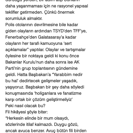
daha yaşanmaması için ne rasyonel yapısal 
teklifler getirmeden. Çünkü önermek 
sorumluluk almaktır.
Polis otolarının devrilmesine bile kadar 
giden olayların ardından TSYD’den TFF’ye, 
Fenerbahçe’den Galatasaray’a kadar 
olayların her tarafı kamuoyuna ‘sert 
açıklamalar” yaptılar. Olaylar ve tartışmalar 
öylesine bir noktaya geldi ki konu önce 
Bakanlar Kurulu’nun daha sonra ise AK 
Parti’nin grup toplantısının gündemine 
geldi. Hatta Başbakan’a “Yarabbim nedir 
bu hal’ dedirtecek gelişmeler yaşadık, 
yaşıyoruz. Başbakan bir şey daha söyledi 
konuşmasında ‘holiganlara ve fanatizme 
karşı ortak bir çözüm geliştirmeliyiz’
Peki nasıl olacak bu?
Fil hikâyesi şöyle biter:
“Herkesin elinde bir mum olsaydı, 
sözlerinde itilaf kalmazdı. Duygu gözü, 
ancak avuca benzer. Avuç bütün fili birden 