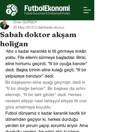
Ömer GÜRSOY
20 May 2012
2 dakikada okunur
Sabah doktor akşam
holigan
‘Ahır o kadar karanlıktı ki fili görmeye imkân 
yoktu. File ellerini sürmeye başladılar. Birisi, 
eline hortumu geçirdi, “fil bir oyuğa benzer” 
dedi. Başka birinin eline kulağı geçti, “fil bir 
yelpazeye benziyor” dedi.
Bir başkasının eline ayağı geçmişti, dedi ki 
“fil bir direğe benzer”. Bir başkası da sırtını 
ellemişti, “fil bir taht gibidir” dedi. Herkes 
neresini elleyip nasıl tahayyül ettiyse fili ona 
göre anlatmaya koyuldu.’
Futbol dünyamız o kadar karanlık kaotik bir 
dönemden geçiyor ki, herkes durduğu 
yerden bir yorum yapıp sorumlu arıyor. Ama 
durduğu yerden, bir adım atıp bunların 