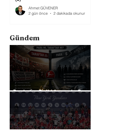
Ahmet GÜVENER
2 gün önce
2 dakikada okunur
Gündem
Bundesliga Bir Yol Ayrımında: Para
mı, Taraftar mı?
Liverpool, Amerika'daki Ticari