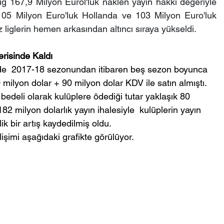
Lig 167,9 Milyon Eurol'luk naklen yayın hakkı değeriyle 
 105 Milyon Euro'luk Hollanda ve 103 Milyon Euro'luk 
z liglerin hemen arkasından altıncı sıraya yükseldi.
risinde Kaldı
de  2017-18 sezonundan itibaren beş sezon boyunca 
 milyon dolar + 90 milyon dolar KDV ile satın almıştı. 
edeli olarak kulüplere ödediği tutar yaklaşık 80 
82 milyon dolarlık yayın ihalesiyle  kulüplerin yayın 
k bir artış kaydedilmiş oldu. 
işimi aşağıdaki grafikte görülüyor. 