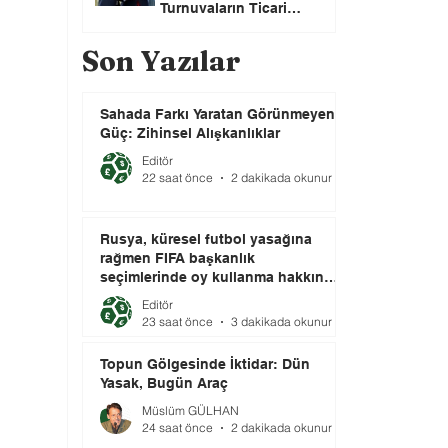
Turnuvaların Ticari
Haklarını Özel Yatırımcılara
Satacağını Açıkladı!
Son Yazılar
Sahada Farkı Yaratan Görünmeyen
Güç: Zihinsel Alışkanlıklar
Editör
22 saat önce
2 dakikada okunur
Rusya, küresel futbol yasağına
rağmen FIFA başkanlık
seçimlerinde oy kullanma hakkını
elinde tutuyor.
Editör
23 saat önce
3 dakikada okunur
Topun Gölgesinde İktidar: Dün
Yasak, Bugün Araç
Müslüm GÜLHAN
24 saat önce
2 dakikada okunur