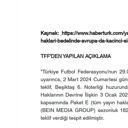
Kaynak: 
https://www.haberturk.com/yay
haklari-bedelinde-avrupa-da-kacinci
TFF'DEN YAPILAN AÇIKLAMA
"Türkiye Futbol Federasyonu'nun 29.02
uyarınca, 2 Mart 2024 Cumartesi günü
teklif, Beşiktaş 6. Noterliği huzuru
Haklarının Devrine İlişkin 3 Ocak 2024
kapsamında Paket E (tüm yayın hakları
(BEIN MEDIA GROUP) sezonluk 182.
teklif verdiği tespit edilmiştir. 