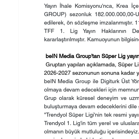
Yayın İhale Komisyonu'nca, Krea İçe
GROUP) sezonluk 182.000.000,00-US
edilerek, ön sözleşme imzalanmıştır. 
TFF 1. Lig Yayın Haklarının Dev
kararlaştırılmıştır. Kamuoyunun bilgisin
beIN Media Group'tan Süper Lig yayın h
Gruptan yapılan açıklamada, Süper Lig
2026-2027 sezonunun sonuna kadar yay
beIN Media Group ile Digiturk Üst Yöne
olmaya devam edecekleri için memnun o
Grup olarak küresel deneyim ve uzmanlık
buluşturmaya devam edeceklerini dile ge
"Trendyol Süper Ligi'nin tek resmi yay
Trendyol 1. Lig'in tüm yerel ve uluslar
olmanın büyük mutluluğu içerisindeyiz.