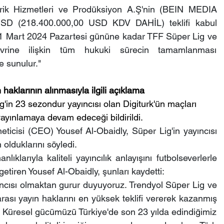
rik Hizmetleri ve Prodüksiyon A.Ş'nin (BEIN MEDIA 
D (218.400.000,00 USD KDV DAHİL) teklifi kabul 
11 Mart 2024 Pazartesi gününe kadar TFF Süper Lig ve 
rine ilişkin tüm hukuki sürecin tamamlanması 
e sunulur."
aklarının alınmasıyla ilgili açıklama
'in 23 sezondur yayıncısı olan Digiturk'ün maçları 
ınlamaya devam edeceği bildirildi.
ticisi (CEO) Yousef Al-Obaidly, Süper Lig'in yayıncısı 
lduklarını söyledi.
larıyla kaliteli yayıncılık anlayışını futbolseverlerle 
tiren Yousef Al-Obaidly, şunları kaydetti:
ıncısı olmaktan gurur duyuyoruz. Trendyol Süper Lig ve 
arası yayın haklarını en yüksek teklifi vererek kazanmış 
 Küresel gücümüzü Türkiye'de son 23 yılda edindiğimiz 