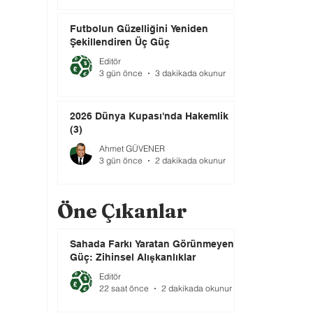
Futbolun Güzelliğini Yeniden
Şekillendiren Üç Güç
Editör
3 gün önce
3 dakikada okunur
2026 Dünya Kupası'nda Hakemlik
(3)
Ahmet GÜVENER
3 gün önce
2 dakikada okunur
Öne Çıkanlar
Sahada Farkı Yaratan Görünmeyen
Güç: Zihinsel Alışkanlıklar
Editör
22 saat önce
2 dakikada okunur