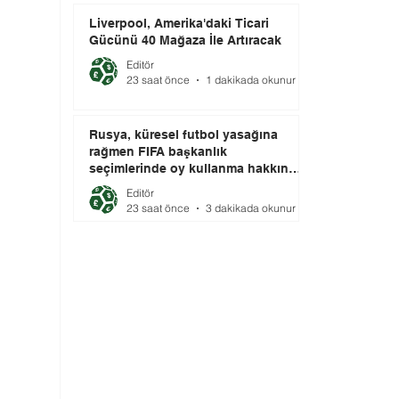
Liverpool, Amerika'daki Ticari
Gücünü 40 Mağaza İle Artıracak
Editör
23 saat önce
1 dakikada okunur
Rusya, küresel futbol yasağına
rağmen FIFA başkanlık
seçimlerinde oy kullanma hakkını
elinde tutuyor.
Editör
23 saat önce
3 dakikada okunur