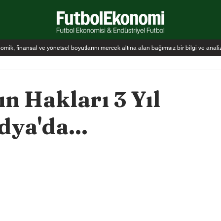
k, finansal ve yönetsel boyutlarını mercek altına alan bağımsız bir bilgi ve anal
n Hakları 3 Yıl
ya'da...