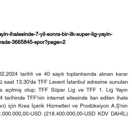
in-ihalesinde-7-yil-sonra-bir-ilk-super-lig-yayin-
-sirada-3665845-spor?page=2
.2024 tarihli ve 40 sayılı toplantısında alınan karar 
 saat 13.30'da TFF Levent İstanbul adresine sunulan 
nda açılmış olup; TFF Süper Lig ve TFF 1. Lig Yayın 
 tarihinde TFF'nin internet sitesinde ilan edilen ihale 
) için Krea İçerik Hizmetleri ve Prodüksiyon A.Ş'nin 
000.000,00-USD (218.400.000,00-USD KDV DAHİL) 