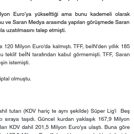
ilyon Euro’ya yükselttiği ama bunu kademeli olarak 
onu ve Saran Medya arasında yapılan görüşmede Saran 
la uzatılmasını talep etmişti.
 120 Milyon Euro'da kalmıştı. TFF, beIN'den yıllık 185 
Bu teklif beİN tarafından kabul görmemişti. TFF, Saran 
in istemişti.
iptal olmuştu.
hil tutarı (KDV hariç te aynı şekilde) Süper Lig'i  Beş 
ı sıraya taşıdı. Güncel kurdan yaklaşık 167,9 Milyon 
ları KDV dahil 201,5 Milyon Euro'ya ulaştı. Buna göre 