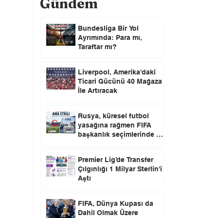
Gündem
Bundesliga Bir Yol
Ayrımında: Para mı,
Taraftar mı?
Liverpool, Amerika'daki
Ticari Gücünü 40 Mağaza
İle Artıracak
Rusya, küresel futbol
yasağına rağmen FIFA
başkanlık seçimlerinde oy
kullanma hakkını elinde
tutuyor.
Premier Lig’de Transfer
Çılgınlığı 1 Milyar Sterlin'i
Aştı
FIFA, Dünya Kupası da
Dahil Olmak Üzere