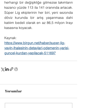
herhangi bir değişikliğe gitmezse takımların 
kazancı yüzde 113 ila 141 oranında artacak. 
Süper Lig ekiplerinin her biri, yeni sezonda 
döviz kurunda bir artış yaşanmasa dahi 
katılım bedeli olarak en az 86,5 milyon lirayı 
kasasına koyacak.
Kaynak:
https://www.birgun.net/haber/super-lig-
yayin-ihalesinin-detaylari-odemenin-yarisi-
guncel-kurdan-yapilacak-511697
Yorumlar