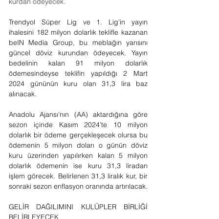
kurdan ödeyecek. 
Trendyol Süper Lig ve 1. Lig’in yayın 
ihalesini 182 milyon dolarlık teklifle kazanan 
beIN Media Group, bu meblağın yarısını 
güncel döviz kurundan ödeyecek. Yayın 
bedelinin kalan 91 milyon dolarlık 
ödemesindeyse teklifin yapıldığı 2 Mart 
2024 gününün kuru olan 31,3 lira baz 
alınacak.
Anadolu Ajansı'nın (AA) aktardığına göre 
sezon içinde Kasım 2024’te 10 milyon 
dolarlık bir ödeme gerçekleşecek olursa bu 
ödemenin 5 milyon doları o günün döviz 
kuru üzerinden yapılırken kalan 5 milyon 
dolarlık ödemenin ise kuru 31,3 liradan 
işlem görecek. Belirlenen 31,3 liralık kur, bir 
sonraki sezon enflasyon oranında artırılacak.
GELİR DAĞILIMINI KULÜPLER BİRLİĞİ 
BELİRLEYECEK