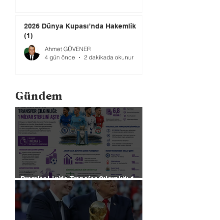
2026 Dünya Kupası’nda Hakemlik
(1)
Ahmet GÜVENER
4 gün önce
2 dakikada okunur
Gündem
Premier Lig’de Transfer Çılgınlığı 1
Milyar Sterlin'i Aştı