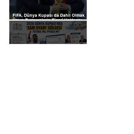
FIFA, Dünya Kupası da Dahil Olmak
Üzere Turnuvaların Ticari Haklarını
Özel Yatırımcılara Satacağını Açıkladı!
2026 Dünya Kupası’nda “Sarı Uyarı”
Gölgesi: Futbol mu, Piyasa mı?
Futbolun Yeni Oyun Kurucusu Yapay
Zekâ: Chelsea Sahada ve Ofiste
Devrim Peşinde