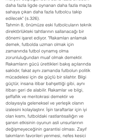
daha fazla ligde oynanan daha fazla maçta 
sahaya çıkan daha fazla futbolcu takip 
edilecek" (s.326).
Tahmin 8, önümüze eski futbolcuların teknik 
direktörlükteki tahtlarının sallanacağı bir 
dönemi işaret ediyor. "Rakamları anlamak 
demek, futbolda uzman olmak için 
zamanında futbol oynamış olma 
zorunluluğundan muaf olmak demektir. 
Rakamların gücü ürettikleri bakış açılarında 
saklıdır, fakat aynı zamanda futbolun politik 
mücadelesi için de güçlü bir silahtır. Bilgi 
güçtür, insana itibar bahşettiği gibi, aynı 
itibarı geri de alabilir. Rakamlar ve bilgi, 
şeffaflık ve meritokrasi demektir ve 
dolayısıyla geleneksel ve yerleşik olanın 
izalesini kolaylaştırır. İşin taraftarlar için iyi 
olan kısmı, futboldaki rastlantısallığın ve 
şansın etkisinin oyunun asli unsurlarının 
değişmeyeceğinin garantisi olması. Zayıf 
takımların favorileri yenmesi, nefes kesici 