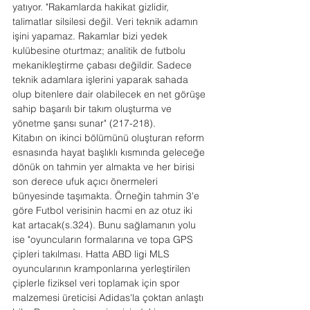
yatıyor. "Rakamlarda hakikat gizlidir, 
talimatlar silsilesi değil. Veri teknik adamın 
işini yapamaz. Rakamlar bizi yedek 
kulübesine oturtmaz; analitik de futbolu 
mekanikleştirme çabası değildir. Sadece 
teknik adamlara işlerini yaparak sahada 
olup bitenlere dair olabilecek en net görüşe 
sahip başarılı bir takım oluşturma ve 
yönetme şansı sunar" (217-218).
Kitabın on ikinci bölümünü oluşturan reform 
esnasında hayat başlıklı kısmında geleceğe 
dönük on tahmin yer almakta ve her birisi 
son derece ufuk açıcı önermeleri 
bünyesinde taşımakta. Örneğin tahmin 3'e 
göre Futbol verisinin hacmi en az otuz iki 
kat artacak(s.324). Bunu sağlamanın yolu 
ise "oyuncuların formalarına ve topa GPS 
çipleri takılması. Hatta ABD ligi MLS 
oyuncularının kramponlarına yerleştirilen 
çiplerle fiziksel veri toplamak için spor 
malzemesi üreticisi Adidas'la çoktan anlaştı 