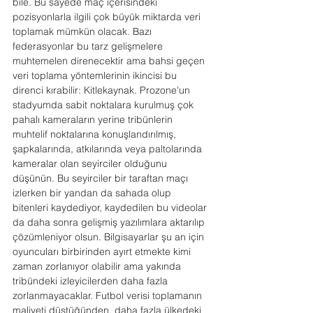
bile. Bu sayede maç içerisindeki 
pozisyonlarla ilgili çok büyük miktarda veri 
toplamak mümkün olacak. Bazı 
federasyonlar bu tarz gelişmelere 
muhtemelen direnecektir ama bahsi geçen 
veri toplama yöntemlerinin ikincisi bu 
direnci kırabilir: Kitlekaynak. Prozone'un 
stadyumda sabit noktalara kurulmuş çok 
pahalı kameraların yerine tribünlerin 
muhtelif noktalarına konuşlandırılmış, 
şapkalarında, atkılarında veya paltolarında 
kameralar olan seyirciler olduğunu 
düşünün. Bu seyirciler bir taraftan maçı 
izlerken bir yandan da sahada olup 
bitenleri kaydediyor, kaydedilen bu videolar 
da daha sonra gelişmiş yazılımlara aktarılıp 
çözümleniyor olsun. Bilgisayarlar şu an için 
oyuncuları birbirinden ayırt etmekte kimi 
zaman zorlanıyor olabilir ama yakında 
tribündeki izleyicilerden daha fazla 
zorlanmayacaklar. Futbol verisi toplamanın 
maliyeti düştüğünden, daha fazla ülkedeki 