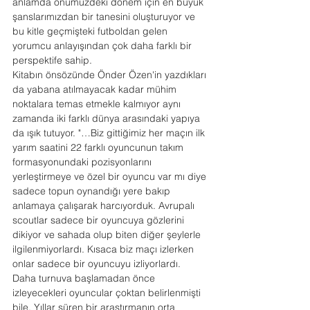
anlamda önümüzdeki dönem için en büyük 
şanslarımızdan bir tanesini oluşturuyor ve 
bu kitle geçmişteki futboldan gelen 
yorumcu anlayışından çok daha farklı bir 
perspektife sahip.
Kitabın önsözünde Önder Özen'in yazdıkları 
da yabana atılmayacak kadar mühim 
noktalara temas etmekle kalmıyor aynı 
zamanda iki farklı dünya arasındaki yapıya 
da ışık tutuyor. "…Biz gittiğimiz her maçın ilk 
yarım saatini 22 farklı oyuncunun takım 
formasyonundaki pozisyonlarını 
yerleştirmeye ve özel bir oyuncu var mı diye 
sadece topun oynandığı yere bakıp 
anlamaya çalışarak harcıyorduk. Avrupalı 
scoutlar sadece bir oyuncuya gözlerini 
dikiyor ve sahada olup biten diğer şeylerle 
ilgilenmiyorlardı. Kısaca biz maçı izlerken 
onlar sadece bir oyuncuyu izliyorlardı. 
Daha turnuva başlamadan önce 
izleyecekleri oyuncular çoktan belirlenmişti 
bile. Yıllar süren bir araştırmanın orta 