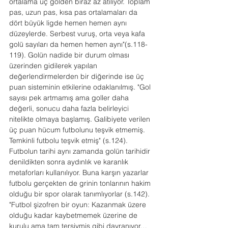
ortalama üç golden biraz az atılıyor. Toplam 
pas, uzun pas, kısa pas ortalamaları da 
dört büyük ligde hemen hemen aynı 
düzeylerde. Serbest vuruş, orta veya kafa 
golü sayıları da hemen hemen aynı"(s.118-
119). Golün nadide bir durum olması 
üzerinden gidilerek yapılan 
değerlendirmelerden bir diğerinde ise üç 
puan sisteminin etkilerine odaklanılmış. "Gol 
sayısı pek artmamış ama goller daha 
değerli, sonucu daha fazla belirleyici 
nitelikte olmaya başlamış. Galibiyete verilen 
üç puan hücum futbolunu teşvik etmemiş. 
Temkinli futbolu teşvik etmiş" (s.124). 
Futbolun tarihi aynı zamanda golün tarihidir 
denildikten sonra aydınlık ve karanlık 
metaforları kullanılıyor. Buna karşın yazarlar 
futbolu gerçekten de grinin tonlarının hakim 
olduğu bir spor olarak tanımlıyorlar (s.142). 
"Futbol şizofren bir oyun: Kazanmak üzere 
olduğu kadar kaybetmemek üzerine de 
kurulu ama tam tersiymiş gibi davranıyor…