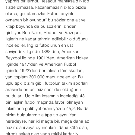
yapmış bir isimdi. 'Tesadüf mantıksaldır-Top 
sizde olmazsa, kazanamazsınız-Top bizde 
olursa, gol atamazlar-Futbol beyinle 
oynanan bir oyundur" bu sözler ona ait ve 
kitap boyunca da bu sözlerin izinden 
gidiliyor. Ben-Naim, Redner ve Vazquez 
liglerin ne kadar tahmin edilebilir olduğunu 
incelediler. İngiliz futbolunun en üst 
seviyedeki liginde 1888'den, Amerikan 
Beyzbol liginde 1901'den, Amerikan Hokey 
liginde 1917'den ve Amerikan Futbol 
liginde 1922'den beri alınan tüm skorları, 
yani toplam 300.000 maçı incelediler. Bu 
üçlü tıpkı bizim gibi, futbolun takım sporları 
arasında en belirsiz spor dalı olduğunu 
buldular…Üç bilim insanının incelediği 43 
bini aşkın futbol maçında favori olmayan 
takımların galibiyet oranı yüzde 45,2. Bu da 
bizim bulgularımızla tıpa tıp aynı. Yani 
neredeyse, her iki maçta bir, maça daha az 
hazır olan(veya oyuncuları- daha kötü olan, 
birçok sakatı olan yada rakibi kadar iyi 