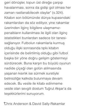
geri dönüşler, topun üst direğe çarpıp 
havalanması, sonra da gidip gol olması her 
zaman rastlanabilecek olaylar" (s.324).
Kitabın son bölümünde dünya kupasındaki 
rakamlardan da söz ediliyor, yine rakamlar 
üzerinden ilginç bilgilere ulaşmamız- 
penaltıların kullanılması ile ilgili olan ilginç 
istatistikleri bunlardan sadece bir tanesi- 
sağlanıyor. Futbolun rakamlarla kurmuş 
olduğu ilişki sonrasında tıpkı kitabın 
içerisinde de belirtilmiş olduğu gibi futbol 
başka bir yöne doğru gelişim göstermeyi 
sürdürecek. Buna karşın bu büyülü oyunun 
nadide çiçeği olan golün atılmasında 
yaşanan kısırlık ise sürmek suretiyle 
belirsizliğe katkıda bulunmaya devam 
edecek. Bu vesile ile kitabı edinmeme 
vesile olan sevgili dostum Tuğrul Akşar'a da 
teşekkürlerimi sunuyorum.
⃰Chris Anderson & David Sally-Rakamlar 