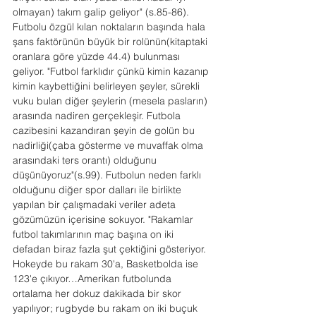
olmayan) takım galip geliyor" (s.85-86).
Futbolu özgül kılan noktaların başında hala 
şans faktörünün büyük bir rolünün(kitaptaki 
oranlara göre yüzde 44.4) bulunması 
geliyor. "Futbol farklıdır çünkü kimin kazanıp 
kimin kaybettiğini belirleyen şeyler, sürekli 
vuku bulan diğer şeylerin (mesela pasların) 
arasında nadiren gerçekleşir. Futbola 
cazibesini kazandıran şeyin de golün bu 
nadirliği(çaba gösterme ve muvaffak olma 
arasındaki ters orantı) olduğunu 
düşünüyoruz"(s.99). Futbolun neden farklı 
olduğunu diğer spor dalları ile birlikte 
yapılan bir çalışmadaki veriler adeta 
gözümüzün içerisine sokuyor. "Rakamlar 
futbol takımlarının maç başına on iki 
defadan biraz fazla şut çektiğini gösteriyor. 
Hokeyde bu rakam 30'a, Basketbolda ise 
123'e çıkıyor…Amerikan futbolunda 
ortalama her dokuz dakikada bir skor 
yapılıyor; rugbyde bu rakam on iki buçuk 