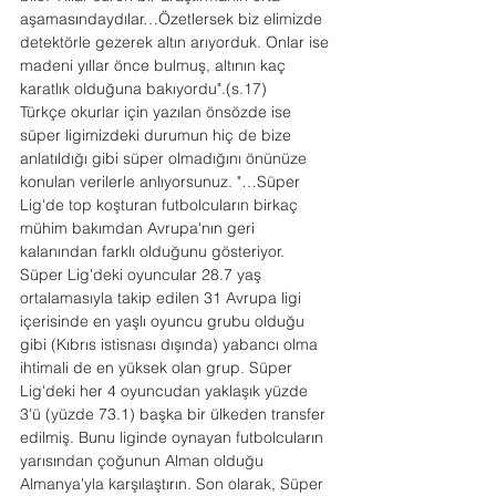
aşamasındaydılar…Özetlersek biz elimizde 
detektörle gezerek altın arıyorduk. Onlar ise 
madeni yıllar önce bulmuş, altının kaç 
karatlık olduğuna bakıyordu".(s.17)
Türkçe okurlar için yazılan önsözde ise 
süper ligimizdeki durumun hiç de bize 
anlatıldığı gibi süper olmadığını önünüze 
konulan verilerle anlıyorsunuz. "…Süper 
Lig'de top koşturan futbolcuların birkaç 
mühim bakımdan Avrupa'nın geri 
kalanından farklı olduğunu gösteriyor. 
Süper Lig'deki oyuncular 28.7 yaş 
ortalamasıyla takip edilen 31 Avrupa ligi 
içerisinde en yaşlı oyuncu grubu olduğu 
gibi (Kıbrıs istisnası dışında) yabancı olma 
ihtimali de en yüksek olan grup. Süper 
Lig'deki her 4 oyuncudan yaklaşık yüzde 
3'ü (yüzde 73.1) başka bir ülkeden transfer 
edilmiş. Bunu liginde oynayan futbolcuların 
yarısından çoğunun Alman olduğu 
Almanya'yla karşılaştırın. Son olarak, Süper 