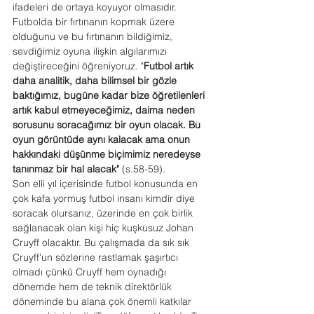
ifadeleri de ortaya koyuyor olmasıdır. 
Futbolda bir fırtınanın kopmak üzere 
olduğunu ve bu fırtınanın bildiğimiz, 
sevdiğimiz oyuna ilişkin algılarımızı 
değiştireceğini öğreniyoruz. "
Futbol artık 
daha analitik, daha bilimsel bir gözle 
baktığımız, bugüne kadar bize öğretilenleri 
artık kabul etmeyeceğimiz, daima neden 
sorusunu soracağımız bir oyun olacak. Bu 
oyun görüntüde aynı kalacak ama onun 
hakkındaki düşünme biçimimiz neredeyse 
tanınmaz bir hal alacak" 
(s.58-59).
Son elli yıl içerisinde futbol konusunda en 
çok kafa yormuş futbol insanı kimdir diye 
soracak olursanız, üzerinde en çok birlik 
sağlanacak olan kişi hiç kuşkusuz Johan 
Cruyff olacaktır. Bu çalışmada da sık sık 
Cruyff'un sözlerine rastlamak şaşırtıcı 
olmadı çünkü Cruyff hem oynadığı 
dönemde hem de teknik direktörlük 
döneminde bu alana çok önemli katkılar 