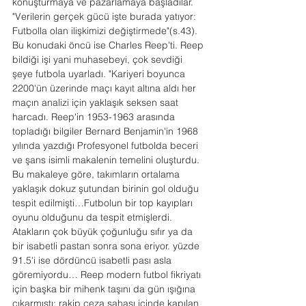
konuşturmaya ve pazarlamaya başladılar. 
"Verilerin gerçek gücü işte burada yatıyor: 
Futbolla olan ilişkimizi değiştirmede"(s.43). 
Bu konudaki öncü ise Charles Reep'ti. Reep 
bildiği işi yani muhasebeyi, çok sevdiği 
şeye futbola uyarladı. "Kariyeri boyunca 
2200'ün üzerinde maçı kayıt altına aldı her 
maçın analizi için yaklaşık seksen saat 
harcadı. Reep'in 1953-1963 arasında 
topladığı bilgiler Bernard Benjamin'in 1968 
yılında yazdığı Profesyonel futbolda beceri 
ve şans isimli makalenin temelini oluşturdu. 
Bu makaleye göre, takımların ortalama 
yaklaşık dokuz şutundan birinin gol olduğu 
tespit edilmişti…Futbolun bir top kayıpları 
oyunu olduğunu da tespit etmişlerdi. 
Atakların çok büyük çoğunluğu sıfır ya da 
bir isabetli pastan sonra sona eriyor. yüzde 
91.5'i ise dördüncü isabetli pası asla 
göremiyordu… Reep modern futbol fikriyatı 
için başka bir mihenk taşını da gün ışığına 
çıkarmıştı; rakip ceza sahası içinde kapılan 