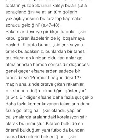
topların yüzde 30'unun kaleyi bulan şutla 
sonuçlandığını ve atılan tüm gollerin 
yaklaşık yarısının bu tarz top kapmalar 
sonucu geldiğini" (s.47-48).
Rakamlar devreye girdikçe futbola ilişkin 
kabul gören ifadelerin de içi boşalmaya 
başladı. Kitapta buna ilişkin çok sayıda 
örnek bulacaksınız, bunlardan bir tanesi 
takımların en kırılgan oldukları anlar gol 
atmalarından hemen sonrasıdır düşüncesi 
genel geçer efsanelerden sadece bir 
tanesidir ve "Premier League'deki 127 
maçın analizinde ortaya çıkan rakamlar 
bize bunun doğru olmadığını gösteriyor" 
(s.54). Bir diğer efsane daha fazla şut çekip 
daha fazla korner kazanan takımların daha 
fazla gol attığına ilişkin olandır, yapılan 
çalışmalarda aralarındaki korelasyon sıfır 
olarak bulunmuştur. Kitabın belki de en 
önemli bulduğum yanı futbolda bundan 
sonra bizi nelerin beklediğine ilişkin 