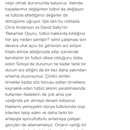
neşir olmak durumunda kalıyoruz. Aslında 
hayatlarımız değişirken futbol da değişiyor 
ve futbola atfettiğimiz değerler de 
dönüşüme uğruyor. İşte tam bu noktada 
Chris Anderson ve David Sally'nin 
'Rakamlar Oyunu, futbol hakkında bildiğiniz 
her şey neden yanlıştır?' isimli çalışması son 
derece ufuk açıcı bir görünüm arz ediyor.
Kitabı elinize aldığınızda yıllar içerisinde 
kendisinin bir futbol ülkesi olduğunu iddia 
eden Türkiye'de durumun ne kadar farklı bir 
durum arz ettiğini de bir kez daha yakından 
anlamış oluyorsunuz. Çünkü verilen 
örnekler kadar söz konusu edilen örneklere 
kaynaklık eden futbol aklının yaratılmasında 
kullanılan ifadelerin de çok ama çok 
uzağında yer almaya devam ediyoruz. 
Haklarını yemeyelim dünya futbolunda olup 
bitenleri takip eden ve daha farklı bir 
anlayışla sporu/futbolu anlamaya çalışan 
gençleri de atlamamalıyız. Onların varlığı bir 