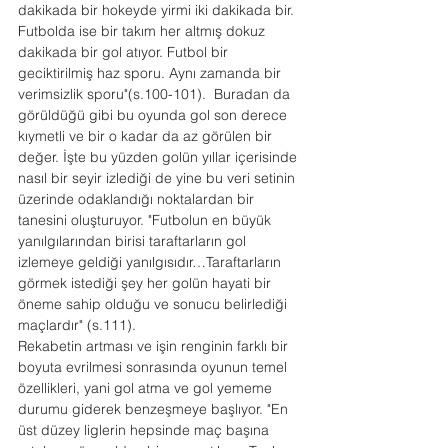
dakikada bir hokeyde yirmi iki dakikada bir. 
Futbolda ise bir takım her altmış dokuz 
dakikada bir gol atıyor. Futbol bir 
geciktirilmiş haz sporu. Aynı zamanda bir 
verimsizlik sporu"(s.100-101).  Buradan da 
görüldüğü gibi bu oyunda gol son derece 
kıymetli ve bir o kadar da az görülen bir 
değer. İşte bu yüzden golün yıllar içerisinde 
nasıl bir seyir izlediği de yine bu veri setinin 
üzerinde odaklandığı noktalardan bir 
tanesini oluşturuyor. "Futbolun en büyük 
yanılgılarından birisi taraftarların gol 
izlemeye geldiği yanılgısıdır…Taraftarların 
görmek istediği şey her golün hayati bir 
öneme sahip olduğu ve sonucu belirlediği 
maçlardır" (s.111).
Rekabetin artması ve işin renginin farklı bir 
boyuta evrilmesi sonrasında oyunun temel 
özellikleri, yani gol atma ve gol yememe 
durumu giderek benzeşmeye başlıyor. "En 
üst düzey liglerin hepsinde maç başına 