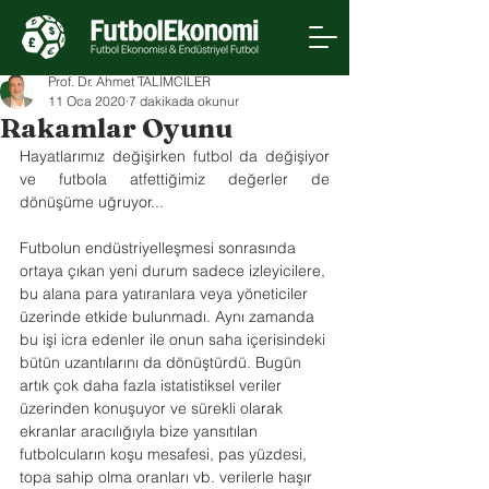
Prof. Dr. Ahmet TALİMCİLER
11 Oca 2020
7 dakikada okunur
Rakamlar Oyunu
Hayatlarımız değişirken futbol da değişiyor 
ve futbola atfettiğimiz değerler de 
dönüşüme uğruyor...
Futbolun endüstriyelleşmesi sonrasında 
ortaya çıkan yeni durum sadece izleyicilere, 
bu alana para yatıranlara veya yöneticiler 
üzerinde etkide bulunmadı. Aynı zamanda 
bu işi icra edenler ile onun saha içerisindeki 
bütün uzantılarını da dönüştürdü. Bugün 
artık çok daha fazla istatistiksel veriler 
üzerinden konuşuyor ve sürekli olarak 
ekranlar aracılığıyla bize yansıtılan 
futbolcuların koşu mesafesi, pas yüzdesi, 
topa sahip olma oranları vb. verilerle haşır 