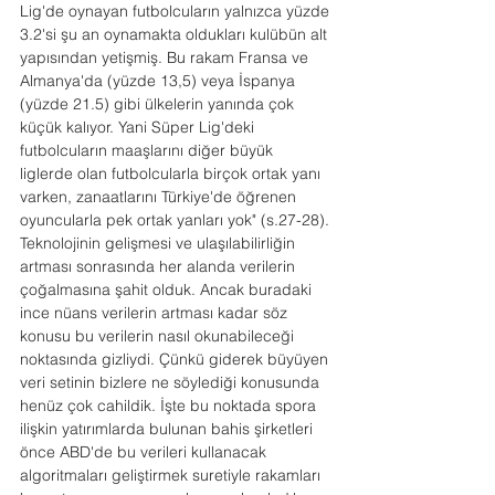
Lig'de oynayan futbolcuların yalnızca yüzde 
3.2'si şu an oynamakta oldukları kulübün alt 
yapısından yetişmiş. Bu rakam Fransa ve 
Almanya'da (yüzde 13,5) veya İspanya 
(yüzde 21.5) gibi ülkelerin yanında çok 
küçük kalıyor. Yani Süper Lig'deki 
futbolcuların maaşlarını diğer büyük 
liglerde olan futbolcularla birçok ortak yanı 
varken, zanaatlarını Türkiye'de öğrenen 
oyuncularla pek ortak yanları yok" (s.27-28).
Teknolojinin gelişmesi ve ulaşılabilirliğin 
artması sonrasında her alanda verilerin 
çoğalmasına şahit olduk. Ancak buradaki 
ince nüans verilerin artması kadar söz 
konusu bu verilerin nasıl okunabileceği 
noktasında gizliydi. Çünkü giderek büyüyen 
veri setinin bizlere ne söylediği konusunda 
henüz çok cahildik. İşte bu noktada spora 
ilişkin yatırımlarda bulunan bahis şirketleri 
önce ABD'de bu verileri kullanacak 
algoritmaları geliştirmek suretiyle rakamları 