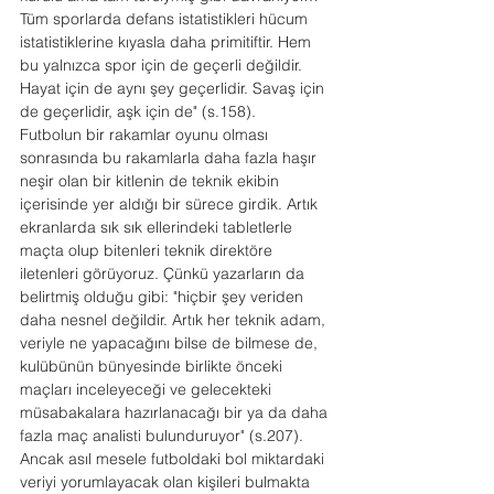
Tüm sporlarda defans istatistikleri hücum 
istatistiklerine kıyasla daha primitiftir. Hem 
bu yalnızca spor için de geçerli değildir. 
Hayat için de aynı şey geçerlidir. Savaş için 
de geçerlidir, aşk için de" (s.158).
Futbolun bir rakamlar oyunu olması 
sonrasında bu rakamlarla daha fazla haşır 
neşir olan bir kitlenin de teknik ekibin 
içerisinde yer aldığı bir sürece girdik. Artık 
ekranlarda sık sık ellerindeki tabletlerle 
maçta olup bitenleri teknik direktöre 
iletenleri görüyoruz. Çünkü yazarların da 
belirtmiş olduğu gibi: "hiçbir şey veriden 
daha nesnel değildir. Artık her teknik adam, 
veriyle ne yapacağını bilse de bilmese de, 
kulübünün bünyesinde birlikte önceki 
maçları inceleyeceği ve gelecekteki 
müsabakalara hazırlanacağı bir ya da daha 
fazla maç analisti bulunduruyor" (s.207). 
Ancak asıl mesele futboldaki bol miktardaki 
veriyi yorumlayacak olan kişileri bulmakta 