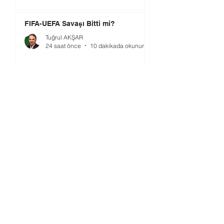
FIFA-UEFA Savaşı Bitti mi?
Tuğrul AKŞAR
24 saat önce
10 dakikada okunur
2026 Dünya Kupası'nda Hakemlik
(2)
Ahmet GÜVENER
1 gün önce
2 dakikada okunur
TMOK’da Yeni Dönem: Şimdi Ne
Yapılmalı?
Ömer GÜRSOY
3 gün önce
4 dakikada okunur
Gündem