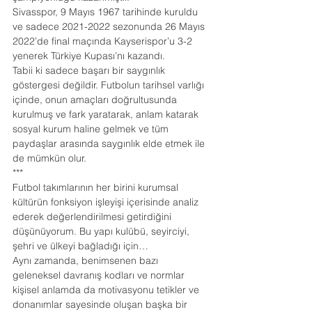
Sivasspor, 9 Mayıs 1967 tarihinde kuruldu 
ve sadece 2021-2022 sezonunda 26 Mayıs 
2022’de final maçında Kayserispor’u 3-2 
yenerek Türkiye Kupası’nı kazandı.
Tabii ki sadece başarı bir saygınlık 
göstergesi değildir. Futbolun tarihsel varlığı 
içinde, onun amaçları doğrultusunda 
kurulmuş ve fark yaratarak, anlam katarak 
sosyal kurum haline gelmek ve tüm 
paydaşlar arasında saygınlık elde etmek ile 
de mümkün olur.
***
Futbol takımlarının her birini kurumsal 
kültürün fonksiyon işleyişi içerisinde analiz 
ederek değerlendirilmesi getirdiğini 
düşünüyorum. Bu yapı kulübü, seyirciyi, 
şehri ve ülkeyi bağladığı için…
Aynı zamanda, benimsenen bazı 
geleneksel davranış kodları ve normlar 
kişisel anlamda da motivasyonu tetikler ve 
donanımlar sayesinde oluşan başka bir 