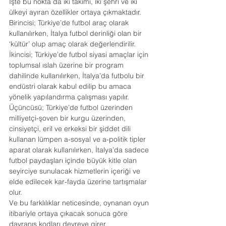
İşte bu nokta da iki takımı, iki şehri ve iki 
ülkeyi ayıran özellikler ortaya çıkmaktadır.
Birincisi; Türkiye’de futbol araç olarak 
kullanılırken, İtalya futbol derinliği olan bir 
‘kültür’ olup amaç olarak değerlendirilir.
İkincisi; Türkiye’de futbol siyasi amaçlar için 
toplumsal ıslah üzerine bir program 
dahilinde kullanılırken, İtalya’da futbolu bir 
endüstri olarak kabul edilip bu amaca 
yönelik yapılandırma çalışması yapılır.
Üçüncüsü; Türkiye’de futbol üzerinden 
milliyetçi-şoven bir kurgu üzerinden, 
cinsiyetçi, eril ve erkeksi bir şiddet dili 
kullanan lümpen a-sosyal ve a-politik tipler 
aparat olarak kullanılırken, İtalya’da sadece 
futbol paydaşları içinde büyük kitle olan 
seyirciye sunulacak hizmetlerin içeriği ve 
elde edilecek kar-fayda üzerine tartışmalar 
olur.
Ve bu farklılıklar neticesinde, oynanan oyun 
itibariyle ortaya çıkacak sonuca göre 
davranış kodları devreye girer.