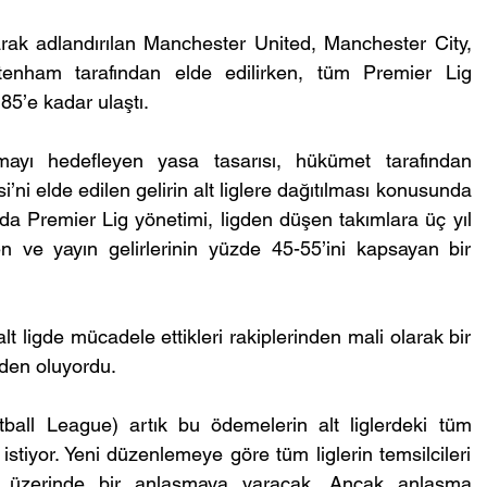
arak adlandırılan Manchester United, Manchester City, 
tenham tarafından elde edilirken, tüm Premier Lig 
85’e kadar ulaştı.
rmayı hedefleyen yasa tasarısı, hükümet tarafından 
ni elde edilen gelirin alt liglere dağıtılması konusunda 
mda Premier Lig yönetimi, ligden düşen takımlara üç yıl 
n ve yayın gelirlerinin yüzde 45-55’ini kapsayan bir 
 ligde mücadele ettikleri rakiplerinden mali olarak bir 
den oluyordu.
tball League) artık bu ödemelerin alt liglerdeki tüm 
istiyor. Yeni düzenlemeye göre tüm liglerin temsilcileri 
mı üzerinde bir anlaşmaya varacak. Ancak anlaşma 