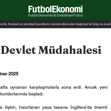
k, finansal ve yönetsel boyutlarını mercek altına alan bağımsız bir bilgi ve anal
 Devlet Müdahalesi
iran 2025
afta oynanan karşılaşmalarla sona erdi. Ancak yeni 
oridorlarında başladı.
 ilişkin, hazırlanan yasa tasarısı İngiltere'de önemli 