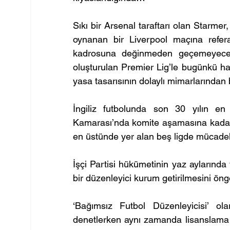
Sıkı bir Arsenal taraftarı olan Starmer, 
oynanan bir Liverpool maçına refer
kadrosuna değinmeden geçemeyecek 
oluşturulan Premier Lig’le bugünkü hal
yasa tasarısının dolaylı mimarlarından b
İngiliz futbolunda son 30 yılın e
Kamarası’nda komite aşamasına kadar ge
en üstünde yer alan beş ligde mücadel
İşçi Partisi hükümetinin yaz aylarında 
bir düzenleyici kurum getirilmesini öng
‘Bağımsız Futbol Düzenleyicisi’ ol
denetlerken aynı zamanda lisanslama ye