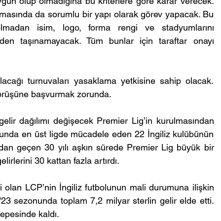
uygun olup olmadığına bu kriterlere göre karar verecek. 
nmasında da sorumlu bir yapı olarak görev yapacak. Bu 
lmadan isim, logo, forma rengi ve stadyumlarını 
rden taşınamayacak. Tüm bunlar için taraftar onayı 
ılacağı turnuvaları yasaklama yetkisine sahip olacak. 
görüşüne başvurmak zorunda.
 gelir dağılımı değişecek Premier Lig’in kurulmasından 
nda en üst ligde mücadele eden 22 İngiliz kulübünün 
adan geçen 30 yılı aşkın sürede Premier Lig büyük bir 
irlerini 30 kattan fazla artırdı.
i olan LCP’nin İngiliz futbolunun mali durumuna ilişkin 
23 sezonunda toplam 7,2 milyar sterlin gelir elde etti. 
epesinde kaldı.