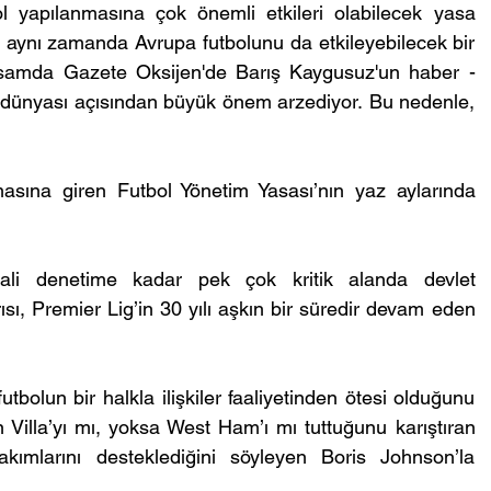
ol yapılanmasına çok önemli etkileri olabilecek yasa 
l, aynı zamanda Avrupa futbolunu da etkileyebilecek bir 
psamda Gazete Oksijen'de Barış Kaygusuz'un haber -
 dünyası açısından büyük önem arzediyor. Bu nedenle, 
sına giren Futbol Yönetim Yasası’nın yaz aylarında 
mali denetime kadar pek çok kritik alanda devlet 
ı, Premier Lig’in 30 yılı aşkın bir süredir devam eden 
tbolun bir halkla ilişkiler faaliyetinden ötesi olduğunu 
illa’yı mı, yoksa West Ham’ı mı tuttuğunu karıştıran 
ımlarını desteklediğini söyleyen Boris Johnson’la 