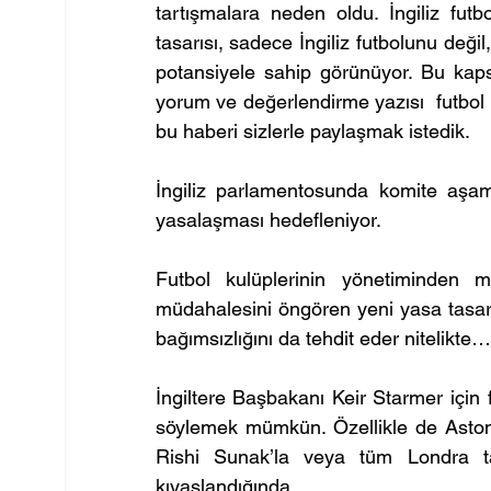
tartışmalara neden oldu. İngiliz futb
tasarısı, sadece İngiliz futbolunu deği
potansiyele sahip görünüyor. Bu ka
yorum ve değerlendirme yazısı  futbol
bu haberi sizlerle paylaşmak istedik.
İngiliz parlamentosunda komite aşama
yasalaşması hedefleniyor.
Futbol kulüplerinin yönetiminden 
müdahalesini öngören yeni yasa tasarıs
bağımsızlığını da tehdit eder nitelikte…
İngiltere Başbakanı Keir Starmer için fu
söylemek mümkün. Özellikle de Aston V
Rishi Sunak’la veya tüm Londra tak
kıyaslandığında…