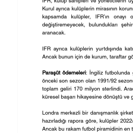
IFR, kulüp sahipleri ve yöneticilerin 
Kurul ayrıca kulüplerin mirasının koru
kapsamda kulüpler, IFR’ın onayı o
değiştiremeyecek, bulundukları şehi
aranacak.
IFR ayrıca kulüplerin yurtdışında kat
Ancak bunun için de kurum, taraftar 
Paraşüt ödemeleri
: İngiliz futbolunda
önceki son sezon olan 1991/92 sezonu
toplam geliri 170 milyon sterlindi. Ar
küresel başarı hikayesine dönüştü ve gel
Londra merkezli bir danışmanlık şirket
hazırladığı rapora göre, kulüpler 2022/
Ancak bu rakam futbol piramidinin en t