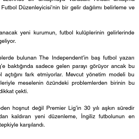
ol Düzenleyicisi’nin bir gelir dağılımı belirleme ve 
nacak yeni kurumun, futbol kulüplerinin gelirlerinde 
eliyor.
melerde bulunan The Independent’in baş futbol yazarı 
g’e baktığında sadece gelen parayı görüyor ancak bu 
açtığını fark etmiyorlar. Mevcut yönetim modeli bu 
eleriyle meselenin özündeki problemlerden birinin bu 
ikkat çekti.
en hoşnut değil Premier Lig’in 30 yılı aşkın süredir 
an kaldıran yeni düzenleme, İngiliz futbolunun en 
epkiyle karşılandı.