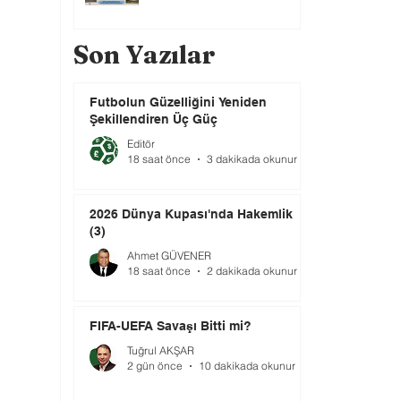
Son Yazılar
Futbolun Güzelliğini Yeniden
Şekillendiren Üç Güç
Editör
18 saat önce
3 dakikada okunur
2026 Dünya Kupası'nda Hakemlik
(3)
Ahmet GÜVENER
18 saat önce
2 dakikada okunur
FIFA-UEFA Savaşı Bitti mi?
Tuğrul AKŞAR
2 gün önce
10 dakikada okunur