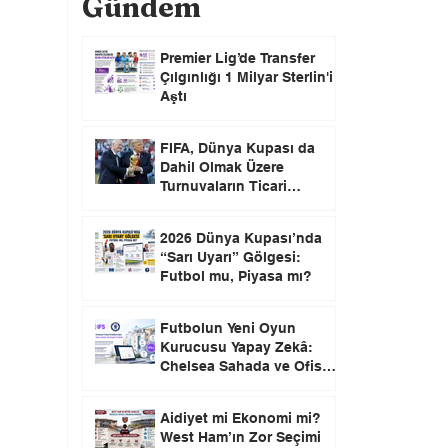
Gündem
Premier Lig’de Transfer
Çılgınlığı 1 Milyar Sterlin'i
Aştı
FIFA, Dünya Kupası da
Dahil Olmak Üzere
Turnuvaların Ticari
Haklarını Özel Yatırımcılara
Satacağını Açıkladı!
2026 Dünya Kupası’nda
“Sarı Uyarı” Gölgesi:
Futbol mu, Piyasa mı?
Futbolun Yeni Oyun
Kurucusu Yapay Zekâ:
Chelsea Sahada ve Ofiste
Devrim Peşinde
Aidiyet mi Ekonomi mi?
West Ham’ın Zor Seçimi