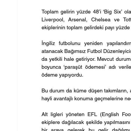
Toplam gelirin yüzde 48’i ‘Big Six’ ol
Liverpool, Arsenal, Chelsea ve Tot
ekiplerinin toplam gelirdeki payı yüzde 
İngiliz futbolunu yeniden yapılandı
atanacak Bağımsız Futbol Düzenleyicisi’
da yetkili hale getiriyor. Mevcut duru
boyunca ‘paraşüt ödemesi’ adı verile
ödeme yapıyordu.
Bu durum da küme düşen takımların, alt
hayli avantajlı konuma geçmelerine ne
Alt ligleri yöneten EFL (English Foo
ekiplere dağılacak şekilde yapılmasını 
bir araya gelerek bu gelir dağılı