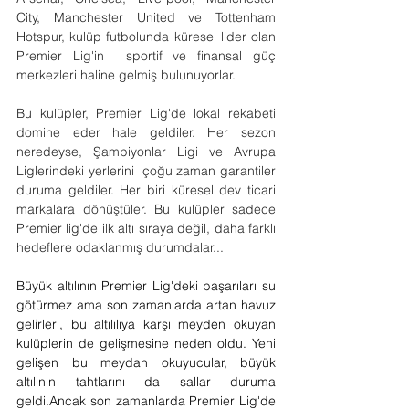
City, Manchester United ve Tottenham 
Hotspur, kulüp futbolunda küresel lider olan 
Premier Lig'in  sportif ve finansal güç 
merkezleri haline gelmiş bulunuyorlar. 
Bu kulüpler, Premier Lig'de lokal rekabeti 
domine eder hale geldiler. Her sezon 
neredeyse, Şampiyonlar Ligi ve Avrupa 
Liglerindeki yerlerini  çoğu zaman garantiler 
duruma geldiler. Her biri küresel dev ticari 
markalara dönüştüler. Bu kulüpler sadece 
Premier lig'de ilk altı sıraya değil, daha farklı 
hedeflere odaklanmış durumdalar...
Büyük altılının Premier Lig'deki başarıları su 
götürmez ama son zamanlarda artan havuz 
gelirleri, bu altılılıya karşı meyden okuyan 
kulüplerin de gelişmesine neden oldu. Yeni 
gelişen bu meydan okuyucular, büyük 
altılının tahtlarını da sallar duruma 
geldi.Ancak son zamanlarda Premier Lig'de 