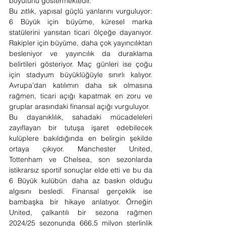
boyutunu göstermektedir.
Bu zıtlık, yapısal güçlü yanlarını vurguluyor: 
6 Büyük için büyüme, küresel marka 
statülerini yansıtan ticari ölçeğe dayanıyor. 
Rakipler için büyüme, daha çok yayıncılıktan 
besleniyor ve yayıncılık da duraklama 
belirtileri gösteriyor. Maç günleri ise çoğu 
için stadyum büyüklüğüyle sınırlı kalıyor. 
Avrupa'dan katılımın daha sık olmasına 
rağmen, ticari açığı kapatmak en zoru ve 
gruplar arasındaki finansal açığı vurguluyor.
Bu dayanıklılık, sahadaki mücadeleleri 
zayıflayan bir tutuşa işaret edebilecek 
kulüplere bakıldığında en belirgin şekilde 
ortaya çıkıyor. Manchester United, 
Tottenham ve Chelsea, son sezonlarda 
istikrarsız sportif sonuçlar elde etti ve bu da 
6 Büyük kulübün daha az baskın olduğu 
algısını besledi. Finansal gerçeklik ise 
bambaşka bir hikaye anlatıyor. Örneğin 
United, çalkantılı bir sezona rağmen 
2024/25 sezonunda 666,5 milyon sterlinlik 