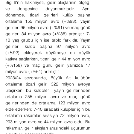
Big 6'nın hakimiyeti, gelir akışlarının ölçeği 
ve dengesine dayanmaktadır. Aynı 
dönemde, ticari gelirleri kulüp başına 
ortalama 155 milyon avro (+%93), yayın 
gelirleri 96 milyon avro (+%61) ve maç günü 
gelirleri 34 milyon avro (+%38) artmıştır. 7-
10 yaş grubu için ise tablo farklıdır. Yayın 
gelirleri, kulüp başına 97 milyon avro 
(+%92) ekleyerek büyümeye en büyük 
katkıyı sağlarken, ticari gelir 44 milyon avro 
(+%158) ve maç günü geliri yalnızca 17 
milyon avro (+%61) artmıştır.
2023/24 sezonunda, Büyük Altı kulübün 
ortalama ticari geliri 322 milyon avroya 
ulaşırken, bu kulüpler  yayın gelirlerinden 
ortalama 255 milyon avro ve maç günü 
gelirlerinden de ortalama 123 milyon avro 
elde ederken; 7-10 sıradaki kulüpler için bu 
ortalama rakamlar sırasıyla 72 milyon avro, 
203 milyon avro ve 44 milyon avro oldu. Bu 
rakamlar, gelir akışları arasındaki uçurumun 