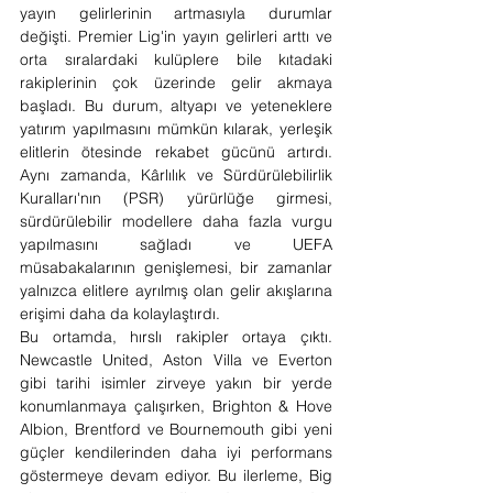
yayın gelirlerinin artmasıyla durumlar 
değişti. Premier Lig'in yayın gelirleri arttı ve 
orta sıralardaki kulüplere bile kıtadaki 
rakiplerinin çok üzerinde gelir akmaya 
başladı. Bu durum, altyapı ve yeteneklere 
yatırım yapılmasını mümkün kılarak, yerleşik 
elitlerin ötesinde rekabet gücünü artırdı. 
Aynı zamanda, Kârlılık ve Sürdürülebilirlik 
Kuralları'nın (PSR) yürürlüğe girmesi, 
sürdürülebilir modellere daha fazla vurgu 
yapılmasını sağladı ve UEFA 
müsabakalarının genişlemesi, bir zamanlar 
yalnızca elitlere ayrılmış olan gelir akışlarına 
erişimi daha da kolaylaştırdı.
Bu ortamda, hırslı rakipler ortaya çıktı. 
Newcastle United, Aston Villa ve Everton 
gibi tarihi isimler zirveye yakın bir yerde 
konumlanmaya çalışırken, Brighton & Hove 
Albion, Brentford ve Bournemouth gibi yeni 
güçler kendilerinden daha iyi performans 
göstermeye devam ediyor. Bu ilerleme, Big 