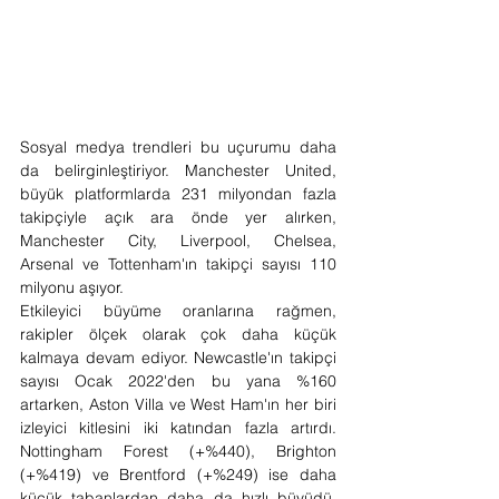
Sosyal medya trendleri bu uçurumu daha 
da belirginleştiriyor. Manchester United, 
büyük platformlarda 231 milyondan fazla 
takipçiyle açık ara önde yer alırken, 
Manchester City, Liverpool, Chelsea, 
Arsenal ve Tottenham'ın takipçi sayısı 110 
milyonu aşıyor. 
Etkileyici büyüme oranlarına rağmen, 
rakipler ölçek olarak çok daha küçük 
kalmaya devam ediyor. Newcastle'ın takipçi 
sayısı Ocak 2022'den bu yana %160 
artarken, Aston Villa ve West Ham'ın her biri 
izleyici kitlesini iki katından fazla artırdı. 
Nottingham Forest (+%440), Brighton 
(+%419) ve Brentford (+%249) ise daha 
küçük tabanlardan daha da hızlı büyüdü. 