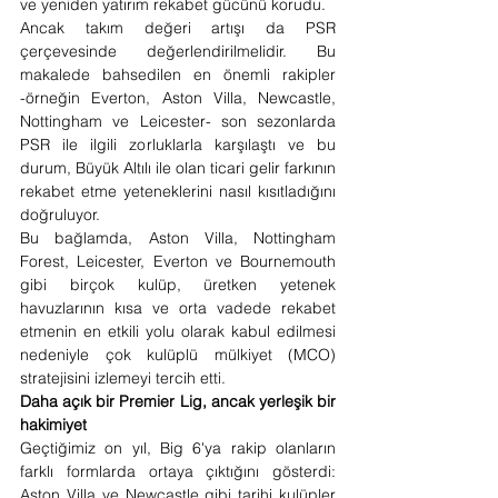
ve yeniden yatırım rekabet gücünü korudu.
Ancak takım değeri artışı da PSR 
çerçevesinde değerlendirilmelidir. Bu 
makalede bahsedilen en önemli rakipler 
-örneğin Everton, Aston Villa, Newcastle, 
Nottingham ve Leicester- son sezonlarda 
PSR ile ilgili zorluklarla karşılaştı ve bu 
durum, Büyük Altılı ile olan ticari gelir farkının 
rekabet etme yeteneklerini nasıl kısıtladığını 
doğruluyor.
Bu bağlamda, Aston Villa, Nottingham 
Forest, Leicester, Everton ve Bournemouth 
gibi birçok kulüp, üretken yetenek 
havuzlarının kısa ve orta vadede rekabet 
etmenin en etkili yolu olarak kabul edilmesi 
nedeniyle çok kulüplü mülkiyet (MCO) 
stratejisini izlemeyi tercih etti. 
Daha açık bir Premier Lig, ancak yerleşik bir 
hakimiyet
Geçtiğimiz on yıl, Big 6'ya rakip olanların 
farklı formlarda ortaya çıktığını gösterdi: 
Aston Villa ve Newcastle gibi tarihi kulüpler 