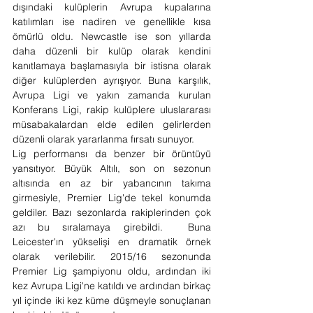
dışındaki kulüplerin Avrupa kupalarına 
katılımları ise nadiren ve genellikle kısa 
ömürlü oldu. Newcastle ise son yıllarda 
daha düzenli bir kulüp olarak kendini 
kanıtlamaya başlamasıyla bir istisna olarak 
diğer kulüplerden ayrışıyor. Buna karşılık, 
Avrupa Ligi ve yakın zamanda kurulan 
Konferans Ligi, rakip kulüplere uluslararası 
müsabakalardan elde edilen gelirlerden 
düzenli olarak yararlanma fırsatı sunuyor. 
Lig performansı da benzer bir örüntüyü 
yansıtıyor. Büyük Altılı, son on sezonun 
altısında en az bir yabancının takıma 
girmesiyle, Premier Lig'de tekel konumda 
geldiler. Bazı sezonlarda rakiplerinden çok 
azı bu sıralamaya girebildi.  Buna 
Leicester'ın yükselişi en dramatik örnek 
olarak verilebilir. 2015/16 sezonunda 
Premier Lig şampiyonu oldu, ardından iki 
kez Avrupa Ligi'ne katıldı ve ardından birkaç 
yıl içinde iki kez küme düşmeyle sonuçlanan 