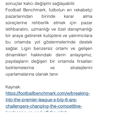
sonuçlar kalıcı değişimi sağlayabilir.
Football Benchmark, futbolun en rekabetçi 
pazarlarından birinde karar alma 
süreçlerine rehberlik etmek için pazar 
istihbaratını, uzmanlığı ve özel danışmanlığı 
bir araya getirerek kulüplere ve yatırımcılara 
bu ortamda yol göstermelerinde destek 
sağlar. Ligin benzersiz ortamı ve gelişen 
dinamikleri hakkındaki derin anlayışımız, 
paydaşların değişen bir ortamda fırsatları 
belirlemelerine ve stratejilerini 
uyarlamalarına olanak tanır.
Kaynak:
https://footballbenchmark.com/w/breaking-
into-the-premier-league-s-big-6-are-
challengers-changing-the-competitive-
landscape-on-and-off-the-pitch-