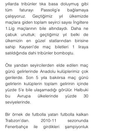
yıllarda tribünler tıka basa doluymuş gibi 
tüm faturayı Passolig’e bağlamaya 
çalışıyoruz. Geçtiğimiz yıl ülkemizde 
maçlara giden toplam seyirci sayısı İngiltere 
1.Lig maçlarının bile altındaydı. Daha ne 
çabuk unuttuk; geçtiğimiz yıl belki de 
ülkemizin en güzel statlarından birisine 
sahip Kayseri'de maç biletleri 1 liraya 
satıldığında dahi tribünler bomboştu.
Öte yandan seyircilerden elde edilen maç 
günü gelirlerinde Anadolu kulüplerimiz çok 
gerilerde. Son 5 yıla bakılırsa maç günü 
gelirlerin kulüplerin toplam gelirinin içinde 
yüzde 5’e bile ulaşamadığı görülür. Halbuki 
bu Avrupa ülkelerinde yüzde 30 
seviyelerinde.
Bir örnek de futbolla yatan futbolla kalkan 
Trabzon’dan. 2010-11 sezonunda 
Fenerbahçe ile girdikleri şampiyonluk 