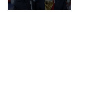
FIFA, Dünya Kupası da Dahil Olmak
Üzere Turnuvaların Ticari Haklarını
Özel Yatırımcılara Satacağını Açıkladı!
2026 Dünya Kupası’nda “Sarı Uyarı”
Gölgesi: Futbol mu, Piyasa mı?
Futbolun Yeni Oyun Kurucusu Yapay
Zekâ: Chelsea Sahada ve Ofiste
Devrim Peşinde