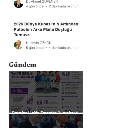
Dr. Ahmet GÜVENER
4 gün önce
2 dakikada okunur
2026 Dünya Kupası’nın Ardından:
Futbolun Arka Plana Düştüğü
Turnuva
Hüseyin ÖZKÖK
5 gün önce
4 dakikada okunur
Gündem
Premier Lig’de Transfer Çılgınlığı 1
Milyar Sterlin'i Aştı