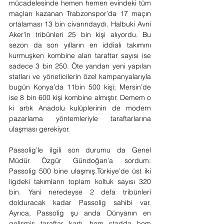
mücadelesinde hemen hemen evindeki tüm 
maçları kazanan Trabzonspor’da 17 maçın 
ortalaması 13 bin civarındaydı. Halbuki Avni 
Aker'in tribünleri 25 bin kişi alıyordu. Bu 
sezon da son yılların en iddialı takımını 
kurmuşken kombine alan taraftar sayısı ise 
sadece 3 bin 250. Öte yandan yeni yapılan 
statları ve yöneticilerin özel kampanyalarıyla 
bugün Konya’da 11bin 500 kişi; Mersin’de 
ise 8 bin 600 kişi kombine almıştır. Demem o 
ki artık Anadolu kulüplerinin de modern 
pazarlama yöntemleriyle taraftarlarına 
ulaşması gerekiyor.
Passolig’le ilgili son durumu da Genel 
Müdür Özgür Gündoğan’a sordum: 
Passolig 500 bine ulaşmış.Türkiye’de üst iki 
ligdeki takımların toplam koltuk sayısı 320 
bin. Yani neredeyse 2 defa tribünleri 
dolduracak kadar Passolig sahibi var. 
Ayrıca, Passolig şu anda Dünyanın en 
gelişmiş taraftar kartı, hem stadda hem 