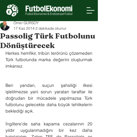
Ömer GÜRSOY
17 Kas 2014
2 dakikada okunur
Passolig Türk Futbolunu
Dönüştürecek
Herkes hemfikir, tribün terörünü çözemeden 
Türk futbolunda marka değerini oluşturmak 
imkansız.
Beri yandan, suçun şahsiliği ilkesi 
işletilmezse yani sorun yaratan taraftar ile 
doğrudan bir mücadele yapılmazsa Türk 
futbolunu gelecekte daha büyük tehlikelerin 
beklediği açık.
İngiltere’de saha kapama cezalarının 20 
yıldır uygulanmadığını bir kez daha 
hatırlatalım. Zaten TFF de Passoligle eş 