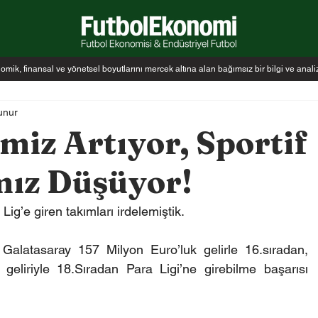
k, finansal ve yönetsel boyutlarını mercek altına alan bağımsız bir bilgi ve anal
unur
miz Artıyor, Sportif
ız Düşüyor!
Lig’e giren takımları irdelemiştik.
Galatasaray 157 Milyon Euro’luk gelirle 16.sıradan, 
liriyle 18.Sıradan Para Ligi’ne girebilme başarısı 