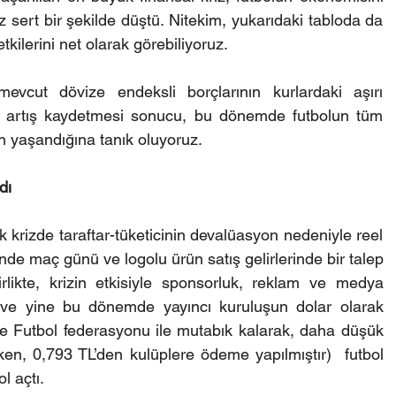
z sert bir şekilde düştü. Nitekim, yukarıdaki tabloda da 
etkilerini net olarak görebiliyoruz.
cut dövize endeksli borçlarının kurlardaki aşırı 
r artış kaydetmesi sonucu, bu dönemde futbolun tüm 
ın yaşandığına tanık oluyoruz.
dı
krizde taraftar-tüketicinin devalüasyon nedeniyle reel 
e maç günü ve logolu ürün satış gelirlerinde bir talep 
ikte, krizin etkisiyle sponsorluk, reklam ve medya 
 ve yine bu dönemde yayıncı kuruluşun dolar olarak 
ye Futbol federasyonu ile mutabık kalarak, daha düşük 
en, 0,793 TL’den kulüplere ödeme yapılmıştır)  futbol 
l açtı.