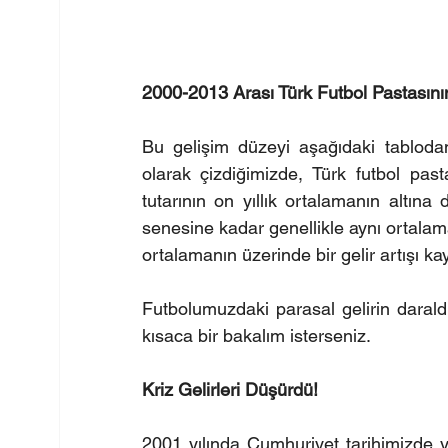
2000-2013 Arası Türk Futbol Pastasını
Bu gelişim düzeyi aşağıdaki tablodan 
olarak çizdiğimizde, Türk futbol pas
tutarının on yıllık ortalamanın altına
senesine kadar genellikle aynı ortalama 
ortalamanın üzerinde bir gelir artışı ka
Futbolumuzdaki parasal gelirin darald
kısaca bir bakalım isterseniz.
Kriz Gelirleri Düşürdü!
2001 yılında Cumhuriyet tarihimizde y