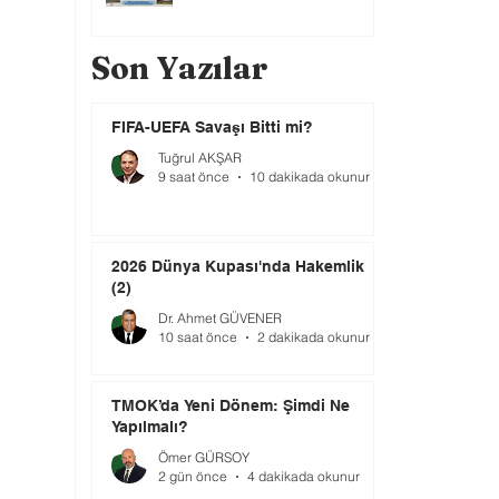
Son Yazılar
FIFA-UEFA Savaşı Bitti mi?
Tuğrul AKŞAR
9 saat önce
10 dakikada okunur
2026 Dünya Kupası'nda Hakemlik
(2)
Dr. Ahmet GÜVENER
10 saat önce
2 dakikada okunur
TMOK’da Yeni Dönem: Şimdi Ne
Yapılmalı?
Ömer GÜRSOY
2 gün önce
4 dakikada okunur