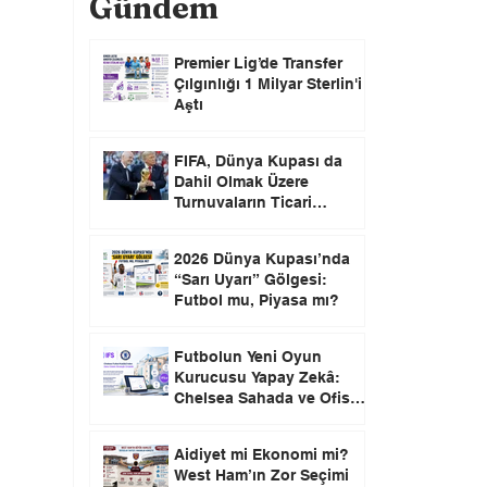
Gündem
Premier Lig’de Transfer
Çılgınlığı 1 Milyar Sterlin'i
Aştı
FIFA, Dünya Kupası da
Dahil Olmak Üzere
Turnuvaların Ticari
Haklarını Özel Yatırımcılara
Satacağını Açıkladı!
2026 Dünya Kupası’nda
“Sarı Uyarı” Gölgesi:
Futbol mu, Piyasa mı?
Futbolun Yeni Oyun
Kurucusu Yapay Zekâ:
Chelsea Sahada ve Ofiste
Devrim Peşinde
Aidiyet mi Ekonomi mi?
West Ham’ın Zor Seçimi