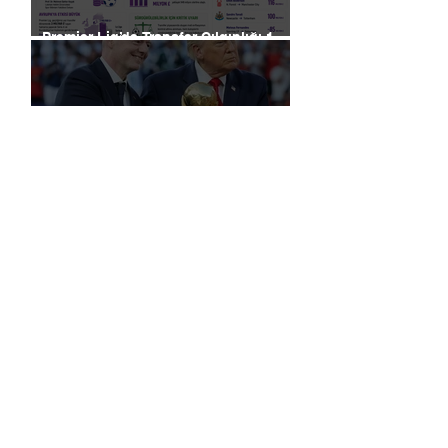
Premier Lig’de Transfer Çılgınlığı 1
Milyar Sterlin'i Aştı
FIFA, Dünya Kupası da Dahil Olmak
Üzere Turnuvaların Ticari Haklarını
Özel Yatırımcılara Satacağını Açıkladı!
2026 Dünya Kupası’nda “Sarı Uyarı”
Gölgesi: Futbol mu, Piyasa mı?