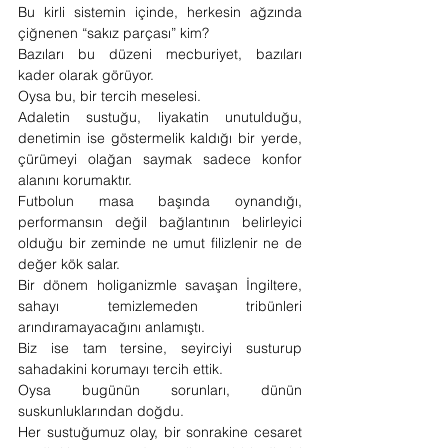
Bu kirli sistemin içinde, herkesin ağzında 
çiğnenen “sakız parçası” kim?
Bazıları bu düzeni mecburiyet, bazıları 
kader olarak görüyor.
Oysa bu, bir tercih meselesi.
Adaletin sustuğu, liyakatin unutulduğu, 
denetimin ise göstermelik kaldığı bir yerde, 
çürümeyi olağan saymak sadece konfor 
alanını korumaktır.
Futbolun masa başında oynandığı, 
performansın değil bağlantının belirleyici 
olduğu bir zeminde ne umut filizlenir ne de 
değer kök salar.
Bir dönem holiganizmle savaşan İngiltere, 
sahayı temizlemeden tribünleri 
arındıramayacağını anlamıştı.
Biz ise tam tersine, seyirciyi susturup 
sahadakini korumayı tercih ettik.
Oysa bugünün sorunları, dünün 
suskunluklarından doğdu.
Her sustuğumuz olay, bir sonrakine cesaret 