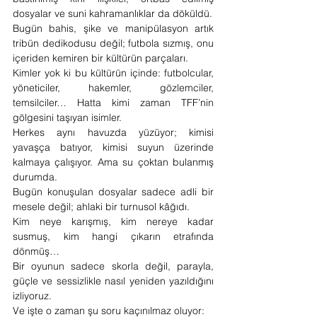
dosyalar ve suni kahramanlıklar da döküldü.
Bugün bahis, şike ve manipülasyon artık 
tribün dedikodusu değil; futbola sızmış, onu 
içeriden kemiren bir kültürün parçaları.
Kimler yok ki bu kültürün içinde: futbolcular, 
yöneticiler, hakemler, gözlemciler, 
temsilciler… Hatta kimi zaman TFF’nin 
gölgesini taşıyan isimler.
Herkes aynı havuzda yüzüyor; kimisi 
yavaşça batıyor, kimisi suyun üzerinde 
kalmaya çalışıyor. Ama su çoktan bulanmış 
durumda.
Bugün konuşulan dosyalar sadece adli bir 
mesele değil; ahlaki bir turnusol kâğıdı.
Kim neye karışmış, kim nereye kadar 
susmuş, kim hangi çıkarın etrafında 
dönmüş…
Bir oyunun sadece skorla değil, parayla, 
güçle ve sessizlikle nasıl yeniden yazıldığını 
izliyoruz.
Ve işte o zaman şu soru kaçınılmaz oluyor: