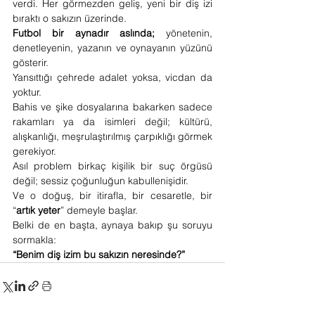
verdi. Her görmezden geliş, yeni bir diş izi 
bıraktı o sakızın üzerinde.
Futbol bir aynadır aslında;
 yönetenin, 
denetleyenin, yazanın ve oynayanın yüzünü 
gösterir.
Yansıttığı çehrede adalet yoksa, vicdan da 
yoktur.
Bahis ve şike dosyalarına bakarken sadece 
rakamları ya da isimleri değil; kültürü, 
alışkanlığı, meşrulaştırılmış çarpıklığı görmek 
gerekiyor.
Asıl problem birkaç kişilik bir suç örgüsü 
değil; sessiz çoğunluğun kabullenişidir.
Ve o doğuş, bir itirafla, bir cesaretle, bir 
“
artık yeter
” demeyle başlar.
Belki de en başta, aynaya bakıp şu soruyu 
sormakla:
“Benim diş izim bu sakızın neresinde?”