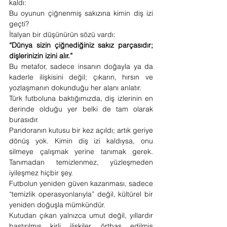
kaldı:
Bu oyunun çiğnenmiş sakızına kimin diş izi 
geçti?
İtalyan bir düşünürün sözü vardı:
“Dünya sizin çiğnediğiniz sakız parçasıdır; 
dişlerinizin izini alır.”
Bu metafor, sadece insanın doğayla ya da 
kaderle ilişkisini değil; çıkarın, hırsın ve 
yozlaşmanın dokunduğu her alanı anlatır.
Türk futboluna baktığımızda, diş izlerinin en 
derinde olduğu yer belki de tam olarak 
burasıdır.
Pandoranın kutusu bir kez açıldı; artık geriye 
dönüş yok. Kimin diş izi kaldıysa, onu 
silmeye çalışmak yerine tanımak gerek. 
Tanımadan temizlenmez, yüzleşmeden 
iyileşmez hiçbir şey.
Futbolun yeniden güven kazanması, sadece 
“temizlik operasyonlarıyla” değil, kültürel bir 
yeniden doğuşla mümkündür.
Kutudan çıkan yalnızca umut değil, yıllardır 
bastırılmış kirli ilişkiler, örtbas edilmiş 