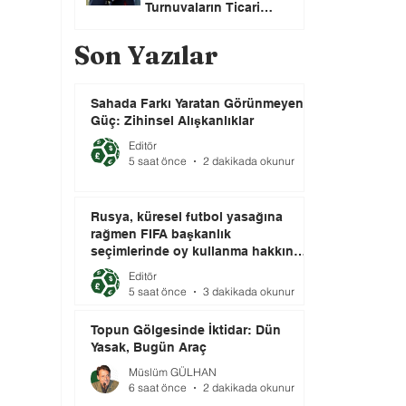
Turnuvaların Ticari
Haklarını Özel Yatırımcılara
Satacağını Açıkladı!
Son Yazılar
Sahada Farkı Yaratan Görünmeyen
Güç: Zihinsel Alışkanlıklar
Editör
5 saat önce
2 dakikada okunur
Rusya, küresel futbol yasağına
rağmen FIFA başkanlık
seçimlerinde oy kullanma hakkını
elinde tutuyor.
Editör
5 saat önce
3 dakikada okunur
Topun Gölgesinde İktidar: Dün
Yasak, Bugün Araç
Müslüm GÜLHAN
6 saat önce
2 dakikada okunur