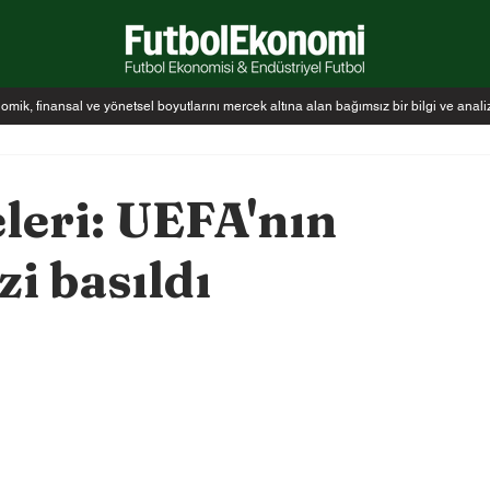
k, finansal ve yönetsel boyutlarını mercek altına alan bağımsız bir bilgi ve anal
leri: UEFA'nın
i basıldı