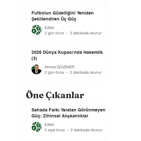
Futbolun Güzelliğini Yeniden
Şekillendiren Üç Güç
Editör
2 gün önce
3 dakikada okunur
2026 Dünya Kupası'nda Hakemlik
(3)
Ahmet GÜVENER
2 gün önce
2 dakikada okunur
Öne Çıkanlar
Sahada Farkı Yaratan Görünmeyen
Güç: Zihinsel Alışkanlıklar
Editör
5 saat önce
2 dakikada okunur