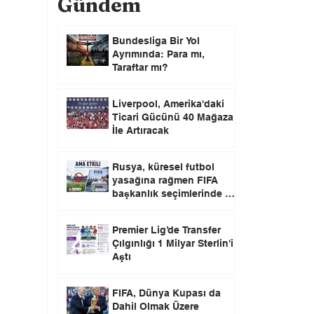
Gündem
Bundesliga Bir Yol
Ayrımında: Para mı,
Taraftar mı?
Liverpool, Amerika'daki
Ticari Gücünü 40 Mağaza
İle Artıracak
Rusya, küresel futbol
yasağına rağmen FIFA
başkanlık seçimlerinde oy
kullanma hakkını elinde
tutuyor.
Premier Lig’de Transfer
Çılgınlığı 1 Milyar Sterlin'i
Aştı
FIFA, Dünya Kupası da
Dahil Olmak Üzere