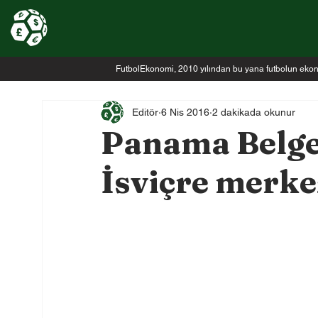
FutbolEkonomi, 2010 yılından bu yana futbolun ekonomi
Editör
6 Nis 2016
2 dakikada okunur
Panama Belge
İsviçre merkez