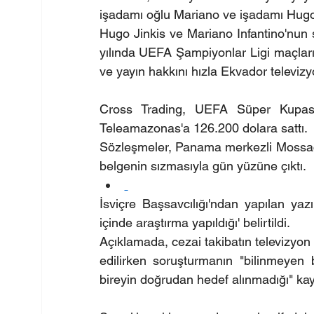
işadamı oğlu Mariano ve işadamı Hugo 
Hugo Jinkis ve Mariano Infantino'nun s
yılında UEFA Şampiyonlar Ligi maçların
ve yayın hakkını hızla Ekvador televiz
Cross Trading, UEFA Süper Kupası 
Teleamazonas'a 126.200 dolara sattı.
Sözleşmeler, Panama merkezli Mossack
belgenin sızmasıyla gün yüzüne çıktı.
İsviçre Başsavcılığı'ndan yapılan yazı
içinde araştırma yapıldığı' belirtildi.
Açıklamada, cezai takibatın televizyon y
edilirken soruşturmanın "bilinmeyen 
bireyin doğrudan hedef alınmadığı" kay