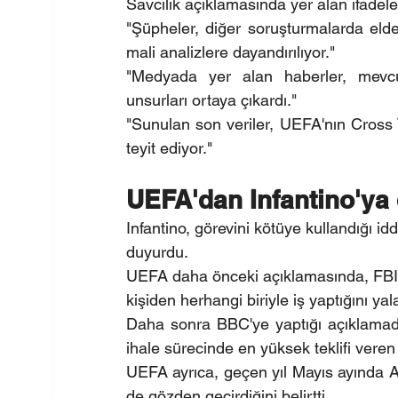
Savcılık açıklamasında yer alan ifadeler
"Şüpheler, diğer soruşturmalarda elde 
mali analizlere dayandırılıyor."
"Medyada yer alan haberler, mevcu
unsurları ortaya çıkardı."
"Sunulan son veriler, UEFA'nın Cross T
teyit ediyor."
UEFA'dan Infantino'ya
Infantino, görevini kötüye kullandığı i
duyurdu.
UEFA daha önceki açıklamasında, FBI'n
kişiden herhangi biriyle iş yaptığını yal
Daha sonra BBC'ye yaptığı açıklamada
ihale sürecinde en yüksek teklifi veren ş
UEFA ayrıca, geçen yıl Mayıs ayında AB
de gözden geçirdiğini belirtti.