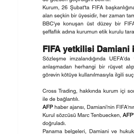
Kurum, 26 Şubat'ta FIFA başkanlığına 
alan seçkin bir üyesidir, her zaman tam,
BBC'ye konuşan üst düzey bir FIFA
şeffaflık adına kurumun etik kurulu tara
FIFA yetkilisi Damiani is
Sözleşme imzalandığında UEFA'da yön
anlaşmadan herhangi bir rüşvet alıp
görevin kötüye kullanılmasıyla ilgili suç 
Cross Trading, hakkında kurum içi sor
ile de bağlantılı.
AFP
 haber ajansı, Damiani'nin FIFA'nın e
Kurul sözcüsü Marc Tenbuecken, 
AFP
doğruladı.
Panama belgeleri, Damiani ve hukuk f