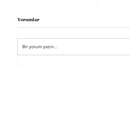
Yorumlar
Bir yorum yazın...
Bundesliga Bir Yol
Liver
Ayrımında: Para mı,
Ticar
Taraftar mı?
Mağaz
Tüm Haberler
Ekonomi