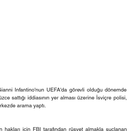
anni Infantino'nun UEFA'da görevli olduğu dönemde 
ce sattığı iddiasının yer alması üzerine İsviçre polisi, 
rkezde arama yaptı.
ın hakları için FBI tarafından rüşvet almakla suçlanan 