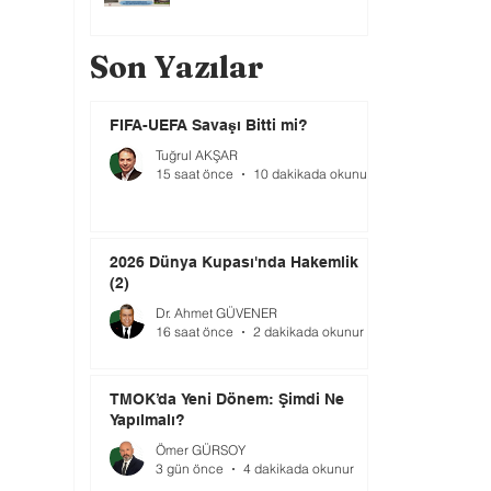
Son Yazılar
FIFA-UEFA Savaşı Bitti mi?
Tuğrul AKŞAR
15 saat önce
10 dakikada okunur
2026 Dünya Kupası'nda Hakemlik
(2)
Dr. Ahmet GÜVENER
16 saat önce
2 dakikada okunur
TMOK’da Yeni Dönem: Şimdi Ne
Yapılmalı?
Ömer GÜRSOY
3 gün önce
4 dakikada okunur