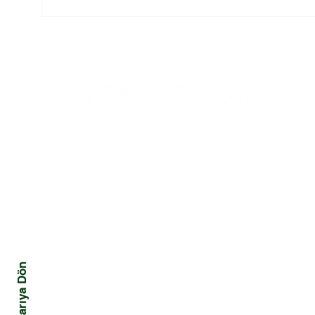
FIFA-UEFA Savaşı Bitti
2026
mi?
Hakem
Tüm Haberler
Ekonomi
Mali
Tüm Yazılar
Yönetim ve Strateji
Kriz
Hukuk
Davranış ve Toplum
Yukarıya Dön
Pazarlama ve Marka
Teknoloji