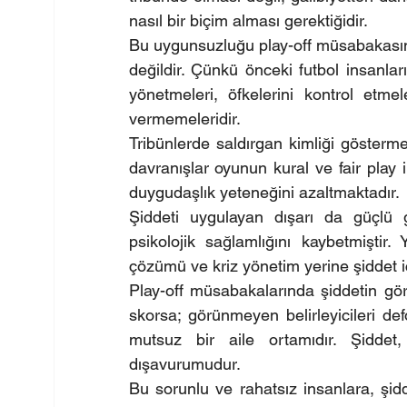
nasıl bir biçim alması gerektiğidir.
Bu uygunsuzluğu play-off müsabakasın
değildir. Çünkü önceki futbol insanlar
yönetmeleri, öfkelerini kontrol etme
vermemeleridir.
Tribünlerde saldırgan kimliği gösterme
davranışlar oyunun kural ve fair play i
duygudaşlık yeteneğini azaltmaktadır.
Şiddeti uygulayan dışarı da güçlü g
psikolojik sağlamlığını kaybetmiştir
çözümü ve kriz yönetim yerine şiddet içe
Play-off müsabakalarında şiddetin gör
skorsa; görünmeyen belirleyicileri defo
mutsuz bir aile ortamıdır. Şiddet
dışavurumudur.
Bu sorunlu ve rahatsız insanlara, şid