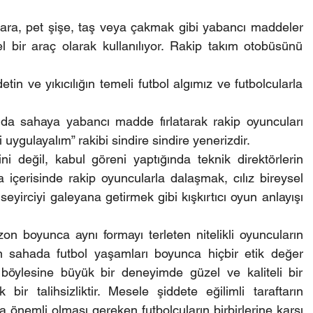
ra, pet şişe, taş veya çakmak gibi yabancı maddeler 
sel bir araç olarak kullanılıyor. Rakip takım otobüsünü 
n ve yıkıcılığın temeli futbol algımız ve futbolcularla 
ında sahaya yabancı madde fırlatarak rakip oyuncuları 
 uygulayalım” rakibi sindire sindire yenerizdir.
 değil, kabul göreni yaptığında teknik direktörlerin 
ha içerisinde rakip oyuncularla dalaşmak, cılız bireysel 
yirciyi galeyana getirmek gibi kışkırtıcı oyun anlayışı 
n boyunca aynı formayı terleten nitelikli oyuncuların 
n sahada futbol yaşamları boyunca hiçbir etik değer 
 böylesine büyük bir deneyimde güzel ve kaliteli bir 
ir talihsizliktir. Mesele şiddete eğilimli taraftarın 
a önemli olması gereken futbolcuların birbirlerine karşı 