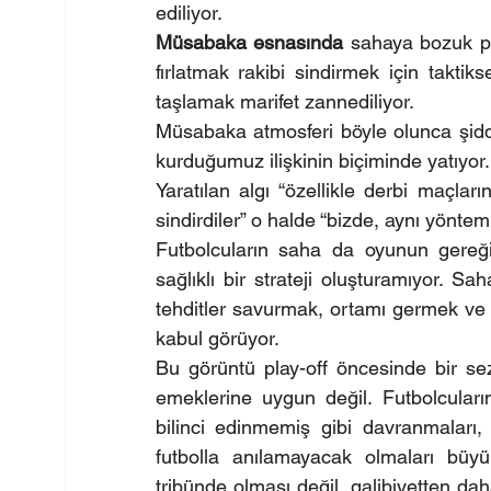
ediliyor.
Müsabaka esnasında 
sahaya bozuk pa
fırlatmak rakibi sindirmek için taktik
taşlamak marifet zannediliyor.
Müsabaka atmosferi böyle olunca şiddeti
kurduğumuz ilişkinin biçiminde yatıyor.
Yaratılan algı “özellikle derbi maçlar
sindirdiler” o halde “bizde, aynı yöntemi
Futbolcuların saha da oyunun gereğini
sağlıklı bir strateji oluşturamıyor. Sa
tehditler savurmak, ortamı germek ve se
kabul görüyor.
Bu görüntü play-off öncesinde bir sezo
emeklerine uygun değil. Futbolcuları
bilinci edinmemiş gibi davranmaları,
futbolla anılamayacak olmaları büyük b
tribünde olması değil, galibiyetten dah