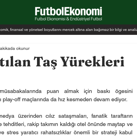
k, finansal ve yönetsel boyutlarını mercek altına alan bağımsız bir bilgi ve anal
dakikada okunur
ılan Taş Yürekleri
 müsabakalarında puan almak için baskı ögesini 
ğı play-off maçlarında da hız kesmeden devam ediyor.
medya üzerinden cılız sataşmaları, fanatik taraftarın 
ehditleri, rakip takımın kaldığı otel önünde maytap ve 
e stres yaratıcı rahatsızlıklar önemli bir strateji kabul 