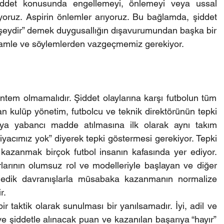
iddet konusunda engellemeyi, önlemeyi veya ussal 
oruz. Aspirin önlemler arıyoruz. Bu bağlamda, şiddet 
 şeydir” demek duygusallığın dışavurumundan başka bir 
hamle ve söylemlerden vazgeçmemiz gerekiyor.
tem olmamalıdır. Şiddet olaylarına karşı futbolun tüm 
an kulüp yönetim, futbolcu ve teknik direktörünün tepki 
ya yabancı madde atılmasına ilk olarak aynı takım 
iyacımız yok” diyerek tepki göstermesi gerekiyor. Tepki 
kazanmak birçok futbol insanın kafasında yer ediyor. 
larının olumsuz rol ve modelleriyle başlayan ve diğer 
medik davranışlarla müsabaka kazanmanın normalize 
r.
r taktik olarak sunulması bir yanılsamadır. İyi, adil ve 
e şiddetle alınacak puan ve kazanılan başarıya “hayır” 