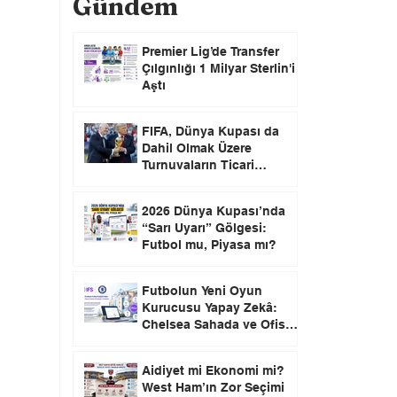
Gündem
Premier Lig’de Transfer
Çılgınlığı 1 Milyar Sterlin'i
Aştı
FIFA, Dünya Kupası da
Dahil Olmak Üzere
Turnuvaların Ticari
Haklarını Özel Yatırımcılara
Satacağını Açıkladı!
2026 Dünya Kupası’nda
“Sarı Uyarı” Gölgesi:
Futbol mu, Piyasa mı?
Futbolun Yeni Oyun
Kurucusu Yapay Zekâ:
Chelsea Sahada ve Ofiste
Devrim Peşinde
Aidiyet mi Ekonomi mi?
West Ham’ın Zor Seçimi