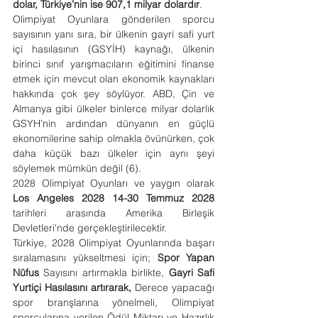
dolar, Türkiye’nin ise 907,1 milyar dolardır
.
Olimpiyat Oyunlara gönderilen sporcu 
sayısının yanı sıra, bir ülkenin gayri safi yurt 
içi hasılasının (GSYİH) kaynağı, ülkenin 
birinci sınıf yarışmacıların eğitimini finanse 
etmek için mevcut olan ekonomik kaynakları 
hakkında çok şey söylüyor. ABD, Çin ve 
Almanya gibi ülkeler binlerce milyar dolarlık 
GSYH’nin ardından dünyanın en güçlü 
ekonomilerine sahip olmakla övünürken, çok 
daha küçük bazı ülkeler için aynı şeyi 
söylemek mümkün değil (6).
2028 Olimpiyat Oyunları ve yaygın olarak 
Los Angeles 2028 14-30 Temmuz 2028
tarihleri ​​arasında Amerika Birleşik 
Devletleri'nde gerçekleştirilecektir.
Türkiye, 2028 Olimpiyat Oyunlarında başarı 
sıralamasını yükseltmesi için; 
Spor Yapan 
Nüfus 
Sayısını artırmakla birlikte, 
Gayri Safi 
Yurtiçi Hasılasını artırarak,
 Derece yapacağı 
spor branşlarına yönelmeli, Olimpiyat 
sporcularına verilen Ödül Miktarı ve Hazırlık 