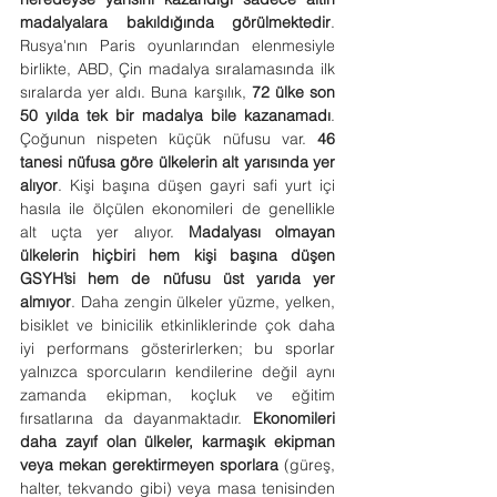
madalyalara bakıldığında görülmektedir
. 
Rusya'nın Paris oyunlarından elenmesiyle 
birlikte, ABD, Çin madalya sıralamasında ilk 
sıralarda yer aldı. Buna karşılık, 
72 ülke son 
50 yılda tek bir madalya bile kazanamadı
. 
Çoğunun nispeten küçük nüfusu var. 
46 
tanesi nüfusa göre ülkelerin alt yarısında yer 
alıyor
. Kişi başına düşen gayri safi yurt içi 
hasıla ile ölçülen ekonomileri de genellikle 
alt uçta yer alıyor. 
Madalyası olmayan 
ülkelerin hiçbiri hem kişi başına düşen 
GSYH’si hem de nüfusu üst yarıda yer 
almıyor
. Daha zengin ülkeler yüzme, yelken, 
bisiklet ve binicilik etkinliklerinde çok daha 
iyi performans gösterirlerken; bu sporlar 
yalnızca sporcuların kendilerine değil aynı 
zamanda ekipman, koçluk ve eğitim 
fırsatlarına da dayanmaktadır. 
Ekonomileri 
daha zayıf olan ülkeler, karmaşık ekipman 
veya mekan gerektirmeyen sporlara
 (güreş, 
halter, tekvando gibi) veya masa tenisinden 