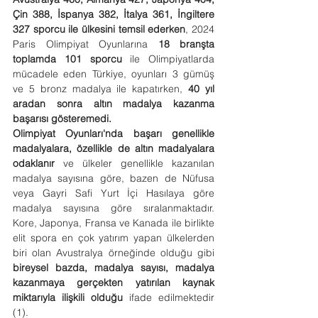
Çin 388, İspanya 382, İtalya 361, İngiltere 
327 sporcu ile ülkesini temsil ederken
, 2024 
Paris Olimpiyat Oyunlarına 
18 branşta 
toplamda 101 sporcu
 ile Olimpiyatlarda 
mücadele eden Türkiye, oyunları 3 gümüş 
ve 5 bronz madalya ile kapatırken, 
40 yıl 
aradan sonra altın madalya kazanma 
başarısı gösteremedi.
Olimpiyat Oyunları'nda başarı genellikle 
madalyalara, özellikle de altın madalyalara 
odaklanır 
ve ülkeler genellikle kazanılan 
madalya sayısına göre, bazen de Nüfusa 
veya Gayri Safi Yurt İçi Hasılaya göre 
madalya sayısına göre sıralanmaktadır. 
Kore, Japonya, Fransa ve Kanada ile birlikte 
elit spora en çok yatırım yapan ülkelerden 
biri olan Avustralya örneğinde olduğu gibi 
bireysel bazda, madalya sayısı, madalya 
kazanmaya gerçekten yatırılan kaynak 
miktarıyla ilişkili olduğu
 ifade edilmektedir 
(1).