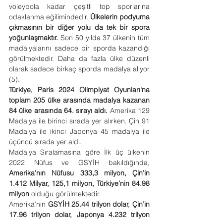
voleybola kadar çeşitli top sporlarına 
odaklanma eğilimindedir. 
Ülkelerin podyuma 
çıkmasının bir diğer yolu da tek bir spora 
yoğunlaşmaktır.
 Son 50 yılda 37 ülkenin tüm 
madalyalarını sadece bir sporda kazandığı 
görülmektedir. Daha da fazla ülke düzenli 
olarak sadece birkaç sporda madalya alıyor 
(5).
Türkiye, Paris 2024 Olimpiyat Oyunları'na 
toplam 205 ülke arasında madalya kazanan 
84 ülke arasında 64. sırayı aldı.
 Amerika 129 
Madalya ile birinci sırada yer alırken, Çin 91 
Madalya ile ikinci Japonya 45 madalya ile 
üçüncü sırada yer aldı.
Madalya Sıralamasına göre İlk üç ülkenin 
2022 Nüfus ve GSYİH bakıldığında, 
Amerika’nın Nüfusu 333,3 milyon, Çin’in 
1.412 Milyar, 125,1 milyon, Türkiye’nin 84.98 
milyon
 olduğu görülmektedir.
Amerika’nın 
GSYİH 25.44 trilyon dolar, Çin’in 
17.96 trilyon dolar, Japonya 4.232 trilyon 