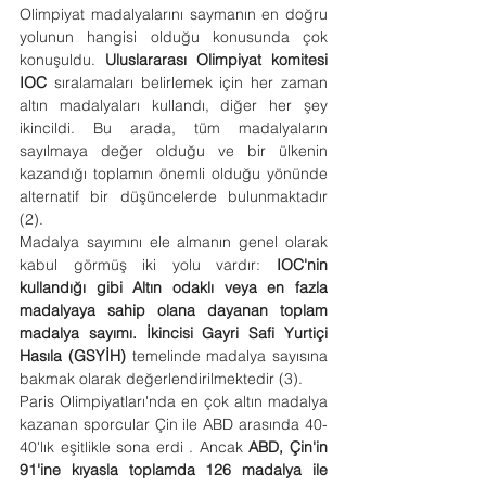
Olimpiyat madalyalarını saymanın en doğru 
yolunun hangisi olduğu konusunda çok 
konuşuldu. 
Uluslararası Olimpiyat komitesi 
IOC
 sıralamaları belirlemek için her zaman 
altın madalyaları kullandı, diğer her şey 
ikincildi. Bu arada, tüm madalyaların 
sayılmaya değer olduğu ve bir ülkenin 
kazandığı toplamın önemli olduğu yönünde 
alternatif bir düşüncelerde bulunmaktadır 
(2).
Madalya sayımını ele almanın genel olarak 
kabul görmüş iki yolu vardır: 
IOC'nin 
kullandığı gibi Altın odaklı veya en fazla 
madalyaya sahip olana dayanan toplam 
madalya sayımı. İkincisi Gayri Safi Yurtiçi 
Hasıla (GSYİH) 
temelinde madalya sayısına 
bakmak olarak değerlendirilmektedir (3).
Paris Olimpiyatları'nda en çok altın madalya 
kazanan sporcular Çin ile ABD arasında 40-
40'lık eşitlikle sona erdi . Ancak 
ABD, Çin'in 
91'ine kıyasla toplamda 126 madalya ile 