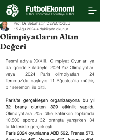
Prof. Dr. Sebahattin DEVECİOĞLU
15 Ağu 2024
4 dakikada okunur
Olimpiyatların Altın
Değeri
Resmî adıyla XXXIII. Olimpiyat Oyunları ya 
da  gündelik ifadeyle  2024 Yaz Olimpiyatları 
veya  2024 Paris olimpiyatları  24 
Temmuz'da başlayıp 11 Ağustos'da müthiş 
bir seremoni ile bitti. 
Paris'te gerçekleşen organizasyona bu yıl 
32 branş olurken 329 etkinlik yapıldı.
Olimpiyatlara 205 ülke katılırken toplamda 
10.500 sporcu 32 branşta yarışırken 34 
farklı tesiste gerçekleşti
Paris 2024 oyunlarına ABD 592, Fransa 573, 
Avustralya 460, Almanya 427, Japonya 404, 