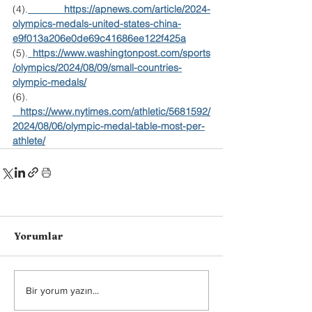
(4).
https://apnews.com/article/2024-
olympics-medals-united-states-china-
e9f013a206e0de69c41686ee122f425a
(5).
https://www.washingtonpost.com/sports
/olympics/2024/08/09/small-countries-
olympic-medals/
(6). 
https://www.nytimes.com/athletic/5681592/
2024/08/06/olympic-medal-table-most-per-
athlete/
Yorumlar
Bir yorum yazın...