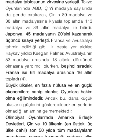
madalya tablosunun zirvesine yerleşti.
 Tokyo 
Oyunları'nda ABD, Çin'i madalya sayısında 
da geride bırakarak, Çin'in 89 madalya ve 
38 altın madalyasına kıyasla toplamda 113 
madalya ve 39 altın madalya ile bitirdi. 
Japonya, 45 madalyanın 20'sini kazanarak 
üçüncü sıraya yerleşti.
 Fransa ve Avustralya 
tahmin edildiği gibi ilk beşte yer aldılar, 
Kaykay yıldızı Keegan Palmer, Avustralya'nın 
53 madalya arasında 18 altınla dördüncü 
olmasına yardımcı olurken, 
beşinci sıradaki 
Fransa ise 64 madalya arasında 16 altın
topladı (4).
Büyük ülkeler, en fazla nüfusa ve en güçlü 
ekonomilere sahip olanlar, Oyunlara hakim 
olma eğilimindedir.
 Ancak bu, daha küçük 
ulusların güçlerini gösterebilecekleri yerlerin 
olmadığı anlamına gelmemektedir.
Olimpiyat Oyunları'nda Amerika Birleşik 
Devletleri, Çin ve 10 ülkenin (en üstteki üç 
ülke dahil) son 50 yılda tüm madalyaların 
neredeyse yarısını kazandığı sadece altın 