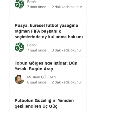
Editör
7 saat önce
2 dakikada okunur
Rusya, küresel futbol yasağına
rağmen FIFA başkanlık
seçimlerinde oy kullanma hakkını
elinde tutuyor.
Editör
7 saat önce
3 dakikada okunur
Topun Gölgesinde İktidar: Dün
Yasak, Bugün Araç
Müslüm GÜLHAN
8 saat önce
2 dakikada okunur
Futbolun Güzelliğini Yeniden
Şekillendiren Üç Güç
Editör
2 gün önce
3 dakikada okunur