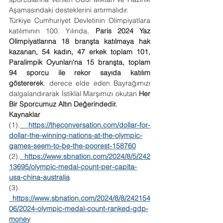
Aşamasındaki desteklerini artırmalıdır.
Türkiye Cumhuriyet Devletinin Olimpiyatlara 
katılımının 100. Yılında, 
Paris 2024 Yaz 
Olimpiyatlarına 18 branşta katılmaya hak 
kazanan, 54 kadın, 47 erkek toplam 101, 
Paralimpik Oyunları'na 15 branşta, toplam 
94 sporcu ile rekor sayıda katılım 
göstererek
, derece elde eden Bayrağımızı 
dalgalandırarak İstiklal Marşımızı okutan 
Her 
Bir Sporcumuz Altın Değerindedir.
Kaynaklar
(1).
https://theconversation.com/dollar-for-
dollar-the-winning-nations-at-the-olympic-
games-seem-to-be-the-poorest-158760
(2).
https://www.sbnation.com/2024/8/5/242
13695/olympic-medal-count-per-capita-
usa-china-australia
(3). 
https://www.sbnation.com/2024/8/8/242154
06/2024-olympic-medal-count-ranked-gdp-
money