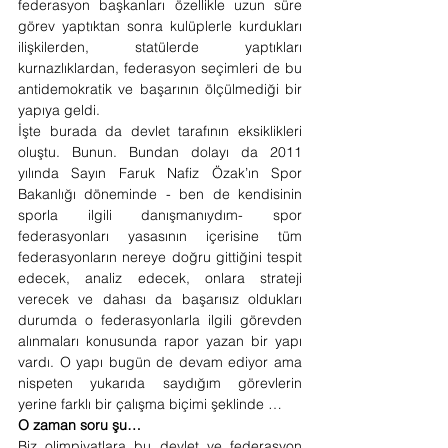
federasyon başkanları özellikle uzun süre 
görev yaptıktan sonra kulüplerle kurdukları 
ilişkilerden, statülerde yaptıkları 
kurnazlıklardan, federasyon seçimleri de bu 
antidemokratik ve başarının ölçülmediği bir 
yapıya geldi. 
İşte burada da devlet tarafının eksiklikleri 
oluştu. Bunun. Bundan dolayı da 2011 
yılında Sayın Faruk Nafiz Özak’ın Spor 
Bakanlığı döneminde - ben de kendisinin 
sporla ilgili danışmanıydım- spor 
federasyonları yasasının içerisine tüm 
federasyonların nereye doğru gittiğini tespit 
edecek, analiz edecek, onlara strateji 
verecek ve dahası da başarısız oldukları 
durumda o federasyonlarla ilgili görevden 
alınmaları konusunda rapor yazan bir yapı 
vardı. O yapı bugün de devam ediyor ama 
nispeten yukarıda saydığım görevlerin 
yerine farklı bir çalışma biçimi şeklinde …
O zaman soru şu…
Biz olimpiyatlara bu devlet ve federasyon 