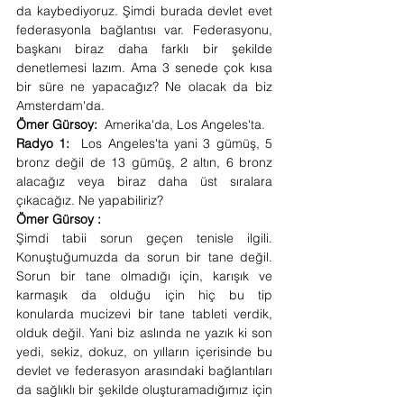
da kaybediyoruz. Şimdi burada devlet evet 
federasyonla bağlantısı var. Federasyonu, 
başkanı biraz daha farklı bir şekilde 
denetlemesi lazım. Ama 3 senede çok kısa 
bir süre ne yapacağız? Ne olacak da biz 
Amsterdam'da. 
Ömer Gürsoy:  
Amerika'da, Los Angeles'ta. 
Radyo 1:  
Los Angeles'ta yani 3 gümüş, 5 
bronz değil de 13 gümüş, 2 altın, 6 bronz 
alacağız veya biraz daha üst sıralara 
çıkacağız. Ne yapabiliriz? 
Ömer Gürsoy : 
Şimdi tabii sorun geçen tenisle ilgili. 
Konuştuğumuzda da sorun bir tane değil. 
Sorun bir tane olmadığı için, karışık ve 
karmaşık da olduğu için hiç bu tip 
konularda mucizevi bir tane tableti verdik, 
olduk değil. Yani biz aslında ne yazık ki son 
yedi, sekiz, dokuz, on yılların içerisinde bu 
devlet ve federasyon arasındaki bağlantıları 
da sağlıklı bir şekilde oluşturamadığımız için 