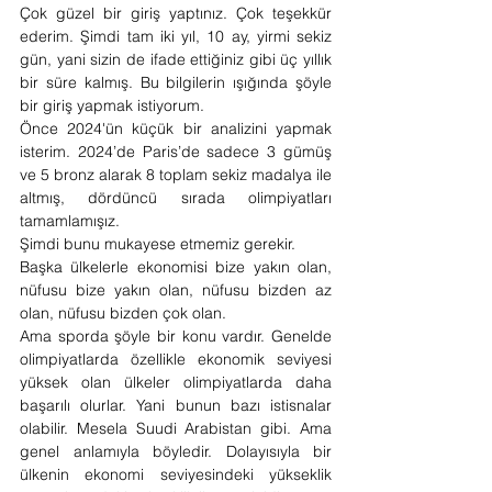
Çok güzel bir giriş yaptınız. Çok teşekkür 
ederim. Şimdi tam iki yıl, 10 ay, yirmi sekiz 
gün, yani sizin de ifade ettiğiniz gibi üç yıllık 
bir süre kalmış. Bu bilgilerin ışığında şöyle 
bir giriş yapmak istiyorum. 
Önce 2024'ün küçük bir analizini yapmak 
isterim. 2024’de Paris’de sadece 3 gümüş 
ve 5 bronz alarak 8 toplam sekiz madalya ile 
altmış, dördüncü sırada olimpiyatları 
tamamlamışız. 
Şimdi bunu mukayese etmemiz gerekir. 
Başka ülkelerle ekonomisi bize yakın olan, 
nüfusu bize yakın olan, nüfusu bizden az 
olan, nüfusu bizden çok olan. 
Ama sporda şöyle bir konu vardır. Genelde 
olimpiyatlarda özellikle ekonomik seviyesi 
yüksek olan ülkeler olimpiyatlarda daha 
başarılı olurlar. Yani bunun bazı istisnalar 
olabilir. Mesela Suudi Arabistan gibi. Ama 
genel anlamıyla böyledir. Dolayısıyla bir 
ülkenin ekonomi seviyesindeki yükseklik 