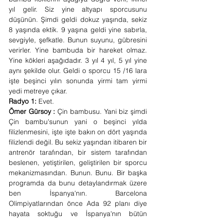
yıl gelir. Siz yine altyapı sporcusunu 
düşünün. Şimdi geldi dokuz yaşında, sekiz 
8 yaşında ektik. 9 yaşına geldi yine sabırla, 
sevgiyle, şefkatle. Bunun suyunu, gübresini 
verirler. Yine bambuda bir hareket olmaz. 
Yine kökleri aşağıdadır. 3 yıl 4 yıl, 5 yıl yine 
aynı şekilde olur. Geldi o sporcu 15 /16 lara 
işte beşinci yılın sonunda yirmi tam yirmi 
yedi metreye çıkar. 
Radyo 1: 
Evet. 
Ömer Gürsoy : 
Çin bambusu. Yani biz şimdi 
Çin bambu'sunun yani o beşinci yılda 
filizlenmesini, işte işte bakın on dört yaşında 
filizlendi değil. Bu sekiz yaşından itibaren bir 
antrenör tarafından, bir sistem tarafından 
beslenen, yetiştirilen, geliştirilen bir sporcu 
mekanizmasından. Bunun. Bunu. Bir başka 
programda da bunu detaylandırmak üzere 
ben İspanya'nın. Barcelona 
Olimpiyatlarından önce Ada 92 planı diye 
hayata soktuğu ve İspanya'nın bütün 