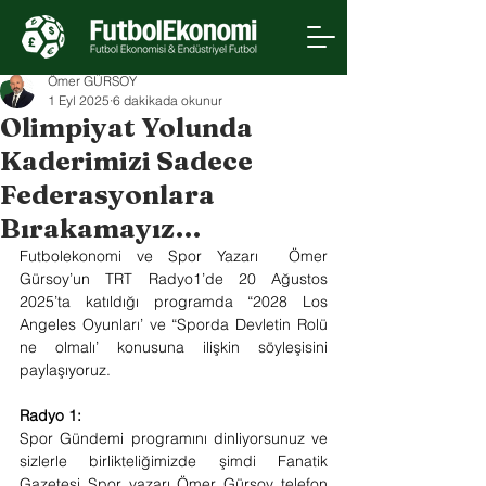
Ömer GÜRSOY
1 Eyl 2025
6 dakikada okunur
Olimpiyat Yolunda
Kaderimizi Sadece
Federasyonlara
Bırakamayız…
Futbolekonomi ve Spor Yazarı  Ömer 
Gürsoy’un TRT Radyo1’de 20 Ağustos 
2025’ta katıldığı programda “2028 Los 
Angeles Oyunları’ ve “Sporda Devletin Rolü 
ne olmalı’ konusuna ilişkin söyleşisini 
paylaşıyoruz.
Radyo 1:
Spor Gündemi programını dinliyorsunuz ve 
sizlerle birlikteliğimizde şimdi Fanatik 
Gazetesi Spor yazarı Ömer Gürsoy telefon 