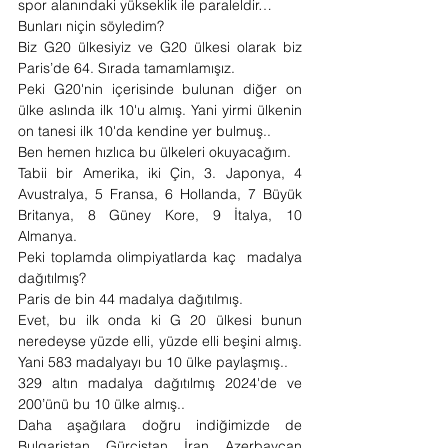
spor alanındaki yükseklik ile paraleldir…
Bunları niçin söyledim? 
Biz G20 ülkesiyiz ve G20 ülkesi olarak biz 
Paris’de 64. Sırada tamamlamışız. 
Peki G20'nin içerisinde bulunan diğer on 
ülke aslında ilk 10'u almış. Yani yirmi ülkenin 
on tanesi ilk 10'da kendine yer bulmuş..
Ben hemen hızlıca bu ülkeleri okuyacağım. 
Tabii bir Amerika, iki Çin, 3. Japonya, 4 
Avustralya, 5 Fransa, 6 Hollanda, 7 Büyük 
Britanya, 8 Güney Kore, 9 İtalya, 10 
Almanya. 
Peki toplamda olimpiyatlarda kaç  madalya 
dağıtılmış?
Paris de bin 44 madalya dağıtılmış. 
Evet, bu ilk onda ki G 20 ülkesi bunun 
neredeyse yüzde elli, yüzde elli beşini almış. 
Yani 583 madalyayı bu 10 ülke paylaşmış..
329 altın madalya dağıtılmış 2024'de ve 
200’ünü bu 10 ülke almış..
Daha aşağılara doğru indiğimizde de 
Bulgaristan, Gürcistan, İran, Azerbaycan 