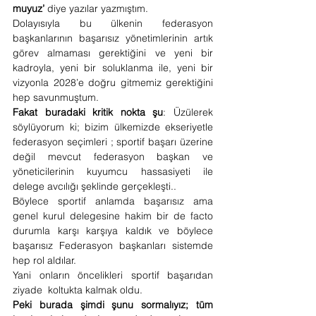
muyuz’
 diye yazılar yazmıştım. 
Dolayısıyla bu ülkenin federasyon 
başkanlarının başarısız yönetimlerinin artık 
görev almaması gerektiğini ve yeni bir 
kadroyla, yeni bir soluklanma ile, yeni bir 
vizyonla 2028’e doğru gitmemiz gerektiğini 
hep savunmuştum. 
Fakat buradaki kritik nokta şu
: Üzülerek 
söylüyorum ki; bizim ülkemizde ekseriyetle 
federasyon seçimleri ; sportif başarı üzerine 
değil mevcut federasyon başkan ve 
yöneticilerinin kuyumcu hassasiyeti ile 
delege avcılığı şeklinde gerçekleşti..
Böylece sportif anlamda başarısız ama 
genel kurul delegesine hakim bir de facto 
durumla karşı karşıya kaldık ve böylece 
başarısız Federasyon başkanları sistemde 
hep rol aldılar. 
Yani onların öncelikleri sportif başarıdan 
ziyade  koltukta kalmak oldu. 
Peki burada şimdi şunu sormalıyız; tüm 