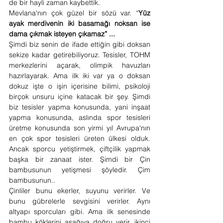
de bir hayli zaman kaybettik. 
Mevlana'nın çok güzel bir sözü var. “
Yüz 
ayak merdivenin iki basamağı noksan ise 
dama çıkmak isteyen çıkamaz” ... 
Şimdi biz senin de ifade ettiğin gibi doksan 
sekize kadar getirebiliyoruz. Tesisler, TOHM 
merkezlerini açarak, olimpik havuzları 
hazırlayarak. Ama ilk iki var ya o doksan 
dokuz işte o işin içerisine bilimi, psikoloji 
birçok unsuru içine katacak bir şey. Şimdi 
biz tesisler yapma konusunda, yani inşaat 
yapma konusunda, aslında spor tesisleri 
üretme konusunda son yirmi yıl Avrupa'nın 
en çok spor tesisleri üreten ülkesi olduk. 
Ancak sporcu yetiştirmek, çiftçilik yapmak 
başka bir zanaat ister. Şimdi bir Çin 
bambusunun yetişmesi şöyledir. Çim 
bambusunun..
Çinliler bunu ekerler, suyunu verirler. Ve 
bunu gübrelerle sevgisini verirler. Aynı 
altyapı sporcuları gibi. Ama ilk senesinde 
bambu köklerini aşağıya doğru verir, ikinci 