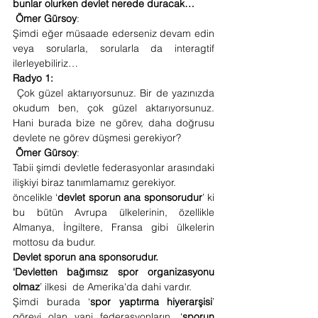
bunlar olurken devlet nerede duracak…
Ömer Gürsoy
:
Şimdi eğer müsaade ederseniz devam edin 
veya sorularla, sorularla da interagtif 
ilerleyebiliriz…
Radyo 1:
 Çok güzel aktarıyorsunuz. Bir de yazınızda 
okudum ben, çok güzel aktarıyorsunuz. 
Hani burada bize ne görev, daha doğrusu 
devlete ne görev düşmesi gerekiyor? 
Ömer Gürsoy
:
Tabii şimdi devletle federasyonlar arasındaki 
ilişkiyi biraz tanımlamamız gerekiyor. 
öncelikle ‘
devlet sporun ana sponsorudur
’ ki 
bu bütün Avrupa ülkelerinin, özellikle 
Almanya, İngiltere, Fransa gibi ülkelerin 
mottosu da budur. 
Devlet sporun ana sponsorudur. 
‘Devletten bağımsız spor organizasyonu 
olmaz
’ ilkesi  de Amerika'da dahi vardır. 
Şimdi burada ‘
spor yaptırma hiyerarşisi
’ 
görevi olan yani federasyonların, ‘
sporun 