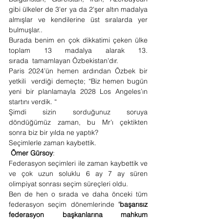
gibi ülkeler de 3'er ya da 2'şer altın madalya 
almışlar ve kendilerine üst sıralarda yer 
bulmuşlar..
Burada benim en çok dikkatimi çeken ülke 
toplam 13 madalya alarak 13. 
sırada  tamamlayan Özbekistan'dır. 
Paris 2024’ün hemen ardından Özbek bir 
yetkili  verdiği demeçte; “Biz hemen bugün 
yeni bir planlamayla 2028 Los Angeles’ın 
startını verdik. “
Şimdi sizin sorduğunuz soruya 
döndüğümüz zaman, bu Mr'ı çektikten 
sonra biz bir yılda ne yaptık? 
Seçimlerle zaman kaybettik. 
Ömer Gürsoy
:
Federasyon seçimleri ile zaman kaybettik ve 
ve çok uzun soluklu 6 ay 7 ay süren 
olimpiyat sonrası seçim süreçleri oldu. 
Ben de hen o sırada ve daha önceki tüm 
federasyon seçim dönemlerinde 
‘başarısız 
federasyon başkanlarına mahkum 