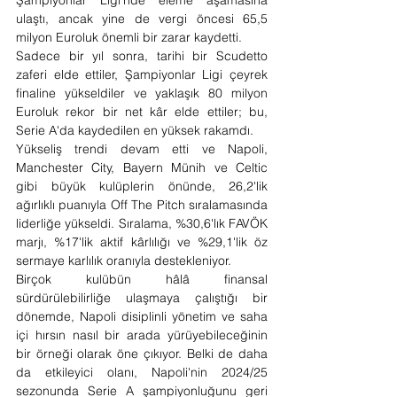
ulaştı, ancak yine de vergi öncesi 65,5 
milyon Euroluk önemli bir zarar kaydetti.
Sadece bir yıl sonra, tarihi bir Scudetto 
zaferi elde ettiler, Şampiyonlar Ligi çeyrek 
finaline yükseldiler ve yaklaşık 80 milyon 
Euroluk rekor bir net kâr elde ettiler; bu, 
Serie A'da kaydedilen en yüksek rakamdı.
Yükseliş trendi devam etti ve Napoli, 
Manchester City, Bayern Münih ve Celtic 
gibi büyük kulüplerin önünde, 26,2'lik 
ağırlıklı puanıyla Off The Pitch sıralamasında 
liderliğe yükseldi. Sıralama, %30,6'lık FAVÖK 
marjı, %17'lik aktif kârlılığı ve %29,1'lik öz 
sermaye karlılık oranıyla destekleniyor.
Birçok kulübün hâlâ finansal 
sürdürülebilirliğe ulaşmaya çalıştığı bir 
dönemde, Napoli disiplinli yönetim ve saha 
içi hırsın nasıl bir arada yürüyebileceğinin 
bir örneği olarak öne çıkıyor. Belki de daha 
da etkileyici olanı, Napoli'nin 2024/25 
sezonunda Serie A şampiyonluğunu geri 