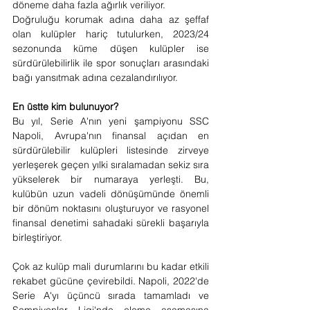
döneme daha fazla ağırlık veriliyor.
Doğruluğu korumak adına daha az şeffaf 
olan kulüpler hariç tutulurken, 2023/24 
sezonunda küme düşen kulüpler ise 
sürdürülebilirlik ile spor sonuçları arasındaki 
bağı yansıtmak adına cezalandırılıyor.
En üstte kim bulunuyor?
Bu yıl, Serie A'nın yeni şampiyonu SSC 
Napoli, Avrupa'nın finansal açıdan en 
sürdürülebilir kulüpleri listesinde zirveye 
yerleşerek geçen yılki sıralamadan sekiz sıra 
yükselerek bir numaraya yerleşti. Bu, 
kulübün uzun vadeli dönüşümünde önemli 
bir dönüm noktasını oluşturuyor ve rasyonel 
finansal denetimi sahadaki sürekli başarıyla 
birleştiriyor.  
Çok az kulüp mali durumlarını bu kadar etkili 
rekabet gücüne çevirebildi. Napoli, 2022'de 
Serie A'yı üçüncü sırada tamamladı ve 
Şampiyonlar Ligi'nde eleme aşamasına 