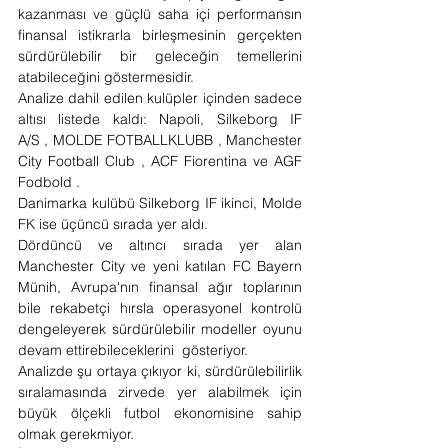
kazanması ve güçlü saha içi performansın 
finansal istikrarla birleşmesinin gerçekten 
sürdürülebilir bir geleceğin temellerini 
atabileceğini göstermesidir.
Analize dahil edilen kulüpler içinden sadece 
altısı listede kaldı: Napoli, Silkeborg IF 
A/S , MOLDE FOTBALLKLUBB , Manchester 
City Football Club , ACF Fiorentina ve AGF 
Fodbold .
Danimarka kulübü Silkeborg IF ikinci, Molde 
FK ise üçüncü sırada yer aldı.      
Dördüncü ve altıncı sırada yer alan 
Manchester City ve yeni katılan FC Bayern 
Münih, Avrupa'nın finansal ağır toplarının 
bile rekabetçi hırsla operasyonel kontrolü 
dengeleyerek sürdürülebilir modeller oyunu 
devam ettirebileceklerini  gösteriyor.   
Analizde şu ortaya çıkıyor ki, sürdürülebilirlik 
sıralamasında zirvede yer alabilmek için 
büyük ölçekli futbol ekonomisine sahip 
olmak gerekmiyor.