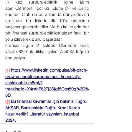
İlk kez sürdürülebilirlik ligine adım 
atan Clermont Foot 63, Elche CF ve Celtic 
Football Club da bu anlamda dünya devleri 
arasında bu listede ilk 10’a girebilme 
başarısı gösterebildiler. Ve bu kulüplerin her 
biri finansal sürdürülebilirliğe giden farklı bir 
yolu izleyerek bunu başardılar.     
Fransız Ligue 2 kulübü Clermont Foot, 
yüzde 62,9'luk dikkat çekici Aktif Kârlılığı ile 
öne çıkıyor.
https://www.linkedin.com/pulse/off-pitch-
[1]
crowns-napoli-europes-most-financially-
sustainable-m5rof/?
trackingId=X4rAhF82Tj2SIgf5Oos50g%3D%
3D
Bu finansal kavramlar için bakınız. Tuğrul 
[2]
AKŞAR, Bankacılıkta Doğru Kredi Kararı 
Nasıl Verilir? Literatür yayınları, İstanbul 
2024. 