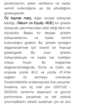
yöneticilerinin şirket varlıklarını ne kadar 
verimli kullandığının ya da yönettiğinin 
göstergesidir.
Öz kaynak marjı,
 diğer ismiyle özkaynak 
kârlılığı, (
Return on Equity -ROE)
 bir şirketin 
özkaynak yatırımlarından elde ettiği kârın bir 
ölçüsüdür. Başka bir deyişle, şirketin 
özkaynaklarının ne kadar verimli 
kullanıldığını gösterir. Bu, şirketin karlılığını 
değerlendirmek için önemli bir finansal 
göstergedir. Bu oran, şirketin 
özkaynaklarıyla ne kadar kar ürettiğini 
ortaya koyar. Bu bağlamda 
değerlendirildiğinde, Elche ve Celtic ise 
sırasıyla yüzde 45,5 ve yüzde 47,4'lük 
sağlam öz sermaye oranlarıyla 
Sürdürülebilirlik sıralamasında öne çıkıyorlar.
Sıralama, son üç mali yılın (2021/22 - 
2023/24) verilerine dayanıyor ve güncel 
performansı yansıtmak ve tek seferlik 
anormalliklerin etkisini azaltmak için en son 