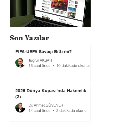
Son Yazılar
FIFA-UEFA Savaşı Bitti mi?
Tuğrul AKŞAR
13 saat önce
10 dakikada okunur
2026 Dünya Kupası'nda Hakemlik
(2)
Dr. Ahmet GÜVENER
14 saat önce
2 dakikada okunur
TMOK’da Yeni Dönem: Şimdi Ne
Yapılmalı?