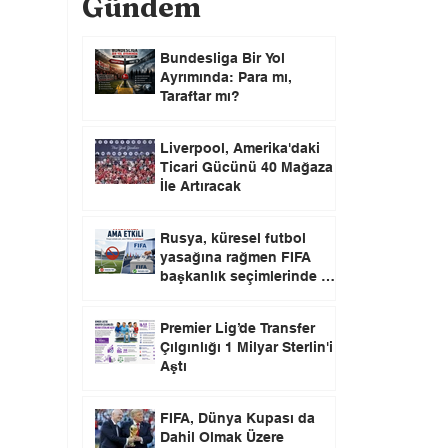
Gündem
Bundesliga Bir Yol
Ayrımında: Para mı,
Taraftar mı?
Liverpool, Amerika'daki
Ticari Gücünü 40 Mağaza
İle Artıracak
Rusya, küresel futbol
yasağına rağmen FIFA
başkanlık seçimlerinde oy
kullanma hakkını elinde
tutuyor.
Premier Lig’de Transfer
Çılgınlığı 1 Milyar Sterlin'i
Aştı
FIFA, Dünya Kupası da
Dahil Olmak Üzere