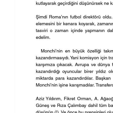
kutlayarak geçirdiğini düşünürsek ne k
Şimdi Roma’nın futbol direktörü oldu
elemesini bir kenara koyarak, zamanın b
tasviri o zaman içinde yapmanın daha
edelim.
  Monchi’nin en büyük özelliği takı
kazandırmasıydı. Yani komisyon için t
karşımıza çıkacak. Avrupa ve dünya f
kazandırdığı oyuncular birer yıldız o
miktarda para kazandırdılar. Başkan ve
Monchi’nin işine karışmadılar. Transfe
Aziz Yıldırım, Fikret Orman, A. Ağao
Güneş ve Rıza Çalımbay dahil tüm başka
düşünün (!). Ve önce bu prensipleri oluş