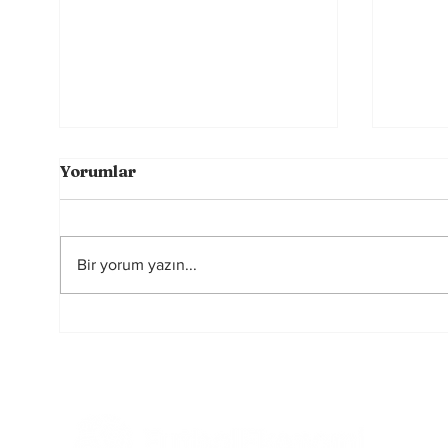
Yorumlar
Bir yorum yazın...
Sahada Farkı Yaratan
Rusya
Görünmeyen Güç:
yasa
Zihinsel Alışkanlıklar
başka
oy ku
elind