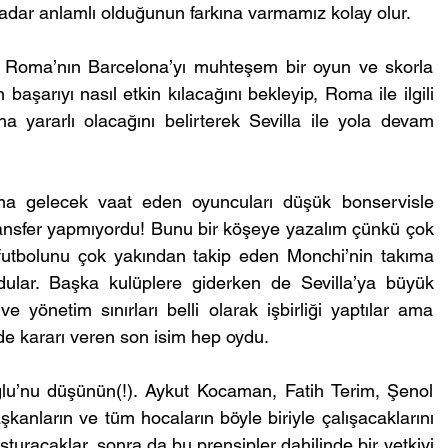
adar anlamlı olduğunun farkına varmamız kolay olur.
. Roma’nın Barcelona’yı muhteşem bir oyun ve skorla 
aşarıyı nasıl etkin kılacağını bekleyip, Roma ile ilgili 
 yararlı olacağını belirterek Sevilla ile yola devam 
ma gelecek vaat eden oyuncuları düşük bonservisle 
ransfer yapmıyordu! Bunu bir köşeye yazalım çünkü çok 
utbolunu çok yakından takip eden Monchi’nin takıma 
ldular. Başka kulüplere giderken de Sevilla’ya büyük 
 yönetim sınırları belli olarak işbirliği yaptılar ama 
rde kararı veren son isim hep oydu.
ğlu’nu düşünün(!). Aykut Kocaman, Fatih Terim, Şenol 
nların ve tüm hocaların böyle biriyle çalışacaklarını 
turacaklar, sonra da bu prensipler dahilinde bir yetkiyi 