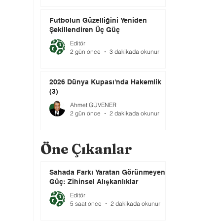
Futbolun Güzelliğini Yeniden
Şekillendiren Üç Güç
Editör
2 gün önce
3 dakikada okunur
2026 Dünya Kupası'nda Hakemlik
(3)
Ahmet GÜVENER
2 gün önce
2 dakikada okunur
Öne Çıkanlar
Sahada Farkı Yaratan Görünmeyen
Güç: Zihinsel Alışkanlıklar
Editör
5 saat önce
2 dakikada okunur