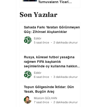
Turnuvaların Ticari
Haklarını Özel Yatırımcılara
Satacağını Açıkladı!
Son Yazılar
Sahada Farkı Yaratan Görünmeyen
Güç: Zihinsel Alışkanlıklar
Editör
5 saat önce
2 dakikada okunur
Rusya, küresel futbol yasağına
rağmen FIFA başkanlık
seçimlerinde oy kullanma hakkını
elinde tutuyor.
Editör
6 saat önce
3 dakikada okunur
Topun Gölgesinde İktidar: Dün
Yasak, Bugün Araç
Müslüm GÜLHAN
7 saat önce
2 dakikada okunur