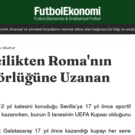
k, finansal ve yönetsel boyutlarını mercek altına alan bağımsız bir bilgi ve anal
a okunur
ilikten Roma'nın
törlüğüne Uzanan
yıl kalesini koruduğu Sevilla’ya 17 yıl önce sportif 
pa kazanırken, bunun 5 tanesinin UEFA Kupası olduğunu 
: Galatasaray 17 yıl önce kazandığı kupayı her sene 