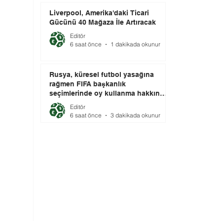
Liverpool, Amerika'daki Ticari
Gücünü 40 Mağaza İle Artıracak
Editör
6 saat önce
1 dakikada okunur
Rusya, küresel futbol yasağına
rağmen FIFA başkanlık
seçimlerinde oy kullanma hakkını
elinde tutuyor.
Editör
6 saat önce
3 dakikada okunur