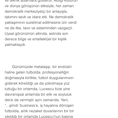
ve teknik adamlara gösterdi. Aldığı kültürün 
ve dünya görüşünün etkisiyle, her zaman 
demokratik merkeziyetçi bir anlayışla, 
takımını sevk ve idare etti. Ne demokratik 
yaklaşımının suiistimal edilmesine izin verdi 
ne de ilke, tavır ve sisteminden vazgeçti. 
Uysal görünümün altında, aslında son 
derece bilge ve entellektüel bir kişilik 
yatmaktaydı.
       Günümüzde metalaşıp, bir endüstri 
haline gelen futbolda, profesyonelliğin 
doğmasıyla birlikte, futbol duygularımızın 
giderek köreldiği ya da yokolmaya yüz 
tuttuğu bir ortamda, Lucescu bize yine 
davranışsal anlamda bir etik ve soyluluk 
dersi de vermiştir aynı zamanda. Yani, 
“...şimdi ‘business’e, iş hayatına dönüşen 
futbolda, artık nezaket duvarlarının bir bir 
yıkıldığı bir ortamda Lucescu’nun başına 