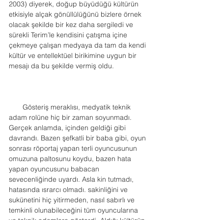
2003) diyerek, doğup büyüdüğü kültürün 
etkisiyle alçak gönüllülüğünü bizlere örnek 
olacak şekilde bir kez daha sergiledi ve 
sürekli Terim’le kendisini çatışma içine 
çekmeye çalışan medyaya da tam da kendi 
kültür ve entellektüel birikimine uygun bir 
mesajı da bu şekilde vermiş oldu.
       Gösteriş meraklısı, medyatik teknik 
adam rolüne hiç bir zaman soyunmadı. 
Gerçek anlamda, içinden geldiği gibi 
davrandı. Bazen şefkatli bir baba gibi, oyun 
sonrası röportaj yapan terli oyuncusunun 
omuzuna paltosunu koydu, bazen hata 
yapan oyuncusunu babacan 
sevecenliğinde uyardı. Asla kin tutmadı, 
hatasında ısrarcı olmadı. sakinliğini ve 
sukünetini hiç yitirmeden, nasıl sabırlı ve 
temkinli olunabileceğini tüm oyuncularına 