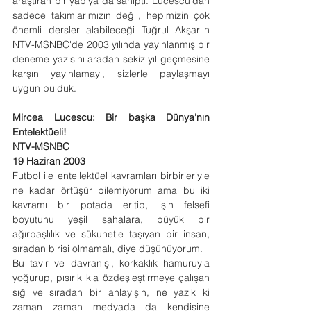
araştıran bir yapıya da sahipti. Lucescu'dan 
sadece takımlarımızın değil, hepimizin çok 
önemli dersler alabileceği Tuğrul Akşar'ın 
NTV-MSNBC'de 2003 yılında yayınlanmış bir 
deneme yazısını aradan sekiz yıl geçmesine 
karşın yayınlamayı, sizlerle paylaşmayı 
uygun bulduk.
Mircea Lucescu: Bir başka Dünya'nın 
Entelektüeli!
NTV-MSNBC 
19 Haziran 2003
Futbol ile entellektüel kavramları birbirleriyle 
ne kadar örtüşür bilemiyorum ama bu iki 
kavramı bir potada eritip, işin felsefi 
boyutunu yeşil sahalara, büyük bir 
ağırbaşlılık ve sükunetle taşıyan bir insan, 
sıradan birisi olmamalı, diye düşünüyorum.
Bu tavır ve davranışı, korkaklık hamuruyla 
yoğurup, pısırıklıkla özdeşleştirmeye çalışan 
sığ ve sıradan bir anlayışın, ne yazık ki 
zaman zaman medyada da kendisine 