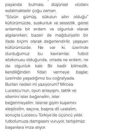
payanda bulması, düşünsel vicdanı 
sızlatmaktadır çoğu zaman.
“Sözün gümüş, sükutun altın olduğu” 
kültürümüzde, suskunluk ve sessizlik, genel 
anlamda bir erdem ve olgunluk olarak 
algılanırken; bazen de mağduriyetin bir 
ifade biçimi olarak değerlendirilir, yaşayan 
kültürümüzde. Ne var ki, üzerinde 
durduğumuz bu kavramlar, futbol 
sözkonusu olduğunda, ortada ne erdem, ne 
de olgunluk kalır. Bir kadir bilmezlik, 
kendiliğinden fidan vermeye başlar, 
üzerinde yaşadığımız bu coğrafyada.
Bunları neden mi yazıyorum? Mircea 
Lucescu’nun, oyun anlayışını, taktik ve 
sitemini ister beğenelim, ister 
beğenmeyelim; isterse giyim kuşamını 
eleştirelim, saçına, başına dil uzatalım, 
sonuçta Lucescu Türkiye’de üçüncü yıldır, 
futbolumuza damgasını vuruyor, tartışılmaz 
başarılara imza atıyor.