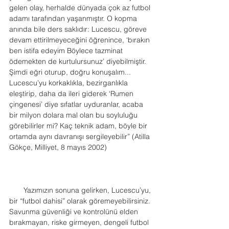
gelen olay, herhalde dünyada çok az futbol 
adamı tarafından yaşanmıştır. O kopma 
anında bile ders saklıdır: Lucescu, göreve 
devam ettirilmeyeceğini öğrenince, ‘bırakın 
ben istifa edeyim Böylece tazminat 
ödemekten de kurtulursunuz’ diyebilmiştir. 
Şimdi eğri oturup, doğru konuşalım... 
Lucescu’yu korkaklıkla, bezirganlıkla 
eleştirip, daha da ileri giderek ‘Rumen 
çingenesi’ diye sıfatlar uyduranlar, acaba 
bir milyon dolara mal olan bu soyluluğu 
görebilirler mi? Kaç teknik adam, böyle bir 
ortamda aynı davranışı sergileyebilir” (Atilla 
Gökçe, Milliyet, 8 mayıs 2002)
       Yazımızın sonuna gelirken, Lucescu’yu, 
bir “futbol dahisi” olarak göremeyebilirsiniz. 
Savunma güvenliği ve kontrolünü elden 
bırakmayan, riske girmeyen, dengeli futbol 