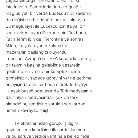
yaşatabileceğini nereden bilebilirdi ki?
İşte İnter’in, Sampdoria’dan aldığı ağır 
mağlubiyet, bir yerde Lucescu’nun kaderini 
de değiştiren bir dönüm noktası olmuştu. 
Bu mağlubiyet ile Lucescu için İtalya, bir 
son olurken; aynı dönemde bir Türk hoca, 
Fatih Terim için de, Fierontina ve sonrası 
Milan, İtalya’da yarım kalacak bir 
maceranın başlangıcı oluyordu.
Lucescu, Avrupa’da UEFA kupası kazanmış 
bir takımın başına gelebilme cesaretini 
gösterebilen ve hiç bir kompleks içine 
girmeksizin, sadece görevini yerine getirme 
anlayışında olan bir hoca olarak Türkiye’ye 
ilk ayak bastığında; aslında Türk medyasının 
da, İtalyan medyasından çok da farklı 
olmadığını, kendisine sorulan sorulardan 
hemen kavrayabilmişti.
       TV ekranlarından görüp, işittiğim, 
gazetecilerin kendisine ilk sordukları soru 
ve bu soruya verdiği yanıt hala belleğimde 