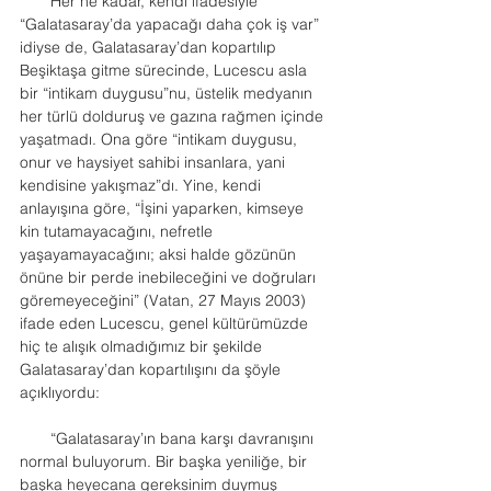
       Her ne kadar, kendi ifadesiyle 
“Galatasaray’da yapacağı daha çok iş var” 
idiyse de, Galatasaray’dan kopartılıp 
Beşiktaşa gitme sürecinde, Lucescu asla 
bir “intikam duygusu”nu, üstelik medyanın 
her türlü dolduruş ve gazına rağmen içinde 
yaşatmadı. Ona göre “intikam duygusu, 
onur ve haysiyet sahibi insanlara, yani 
kendisine yakışmaz”dı. Yine, kendi 
anlayışına göre, “İşini yaparken, kimseye 
kin tutamayacağını, nefretle 
yaşayamayacağını; aksi halde gözünün 
önüne bir perde inebileceğini ve doğruları 
göremeyeceğini” (Vatan, 27 Mayıs 2003) 
ifade eden Lucescu, genel kültürümüzde 
hiç te alışık olmadığımız bir şekilde 
Galatasaray’dan kopartılışını da şöyle 
açıklıyordu:
       “Galatasaray’ın bana karşı davranışını 
normal buluyorum. Bir başka yeniliğe, bir 
başka heyecana gereksinim duymuş 