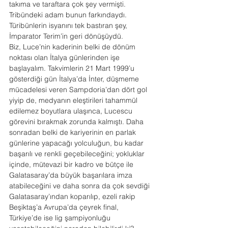
takıma ve taraftara çok şey vermişti. 
Tribündeki adam bunun farkındaydı. 
Türibünlerin isyanını tek bastıran şey, 
İmparator Terim’in geri dönüşüydü.
Biz, Luce’nin kaderinin belki de dönüm 
noktası olan İtalya günlerinden işe 
başlayalım. Takvimlerin 21 Mart 1999’u 
gösterdiği gün İtalya’da İnter, düşmeme 
mücadelesi veren Sampdoria’dan dört gol 
yiyip de, medyanın eleştirileri tahammül 
edilemez boyutlara ulaşınca, Lucescu 
görevini bırakmak zorunda kalmıştı. Daha 
sonradan belki de kariyerinin en parlak 
günlerine yapacağı yolculuğun, bu kadar 
başarılı ve renkli geçebileceğini; yokluklar 
içinde, mütevazi bir kadro ve bütçe ile 
Galatasaray’da büyük başarılara imza 
atabileceğini ve daha sonra da çok sevdiği 
Galatasaray’ından koparılıp, ezeli rakip 
Beşiktaş’a Avrupa’da çeyrek final, 
Türkiye’de ise lig şampiyonluğu 