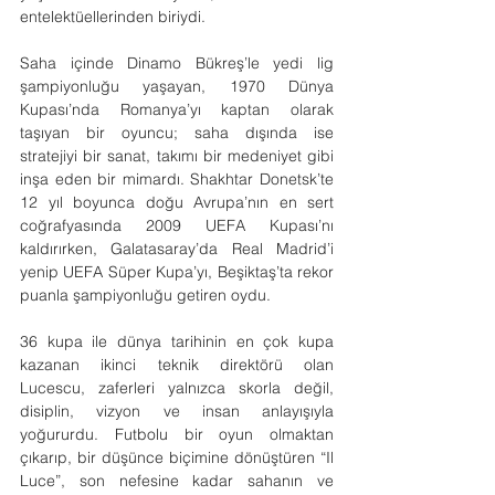
entelektüellerinden biriydi.
Saha içinde Dinamo Bükreş’le yedi lig 
şampiyonluğu yaşayan, 1970 Dünya 
Kupası’nda Romanya’yı kaptan olarak 
taşıyan bir oyuncu; saha dışında ise 
stratejiyi bir sanat, takımı bir medeniyet gibi 
inşa eden bir mimardı. Shakhtar Donetsk’te 
12 yıl boyunca doğu Avrupa’nın en sert 
coğrafyasında 2009 UEFA Kupası’nı 
kaldırırken, Galatasaray’da Real Madrid’i 
yenip UEFA Süper Kupa’yı, Beşiktaş’ta rekor 
puanla şampiyonluğu getiren oydu.
36 kupa ile dünya tarihinin en çok kupa 
kazanan ikinci teknik direktörü olan 
Lucescu, zaferleri yalnızca skorla değil, 
disiplin, vizyon ve insan anlayışıyla 
yoğururdu. Futbolu bir oyun olmaktan 
çıkarıp, bir düşünce biçimine dönüştüren “Il 
Luce”, son nefesine kadar sahanın ve 