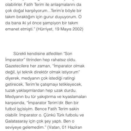
olabilirler. Fatih Terim ile anlaşmalarını da 
çok doğal karşılıyorum...Terim’e böyle bir 
takım bıraktığım için gurur duyuyorum. O 
da bana iki yıl önce şampiyon bir takım 
emanet etmişti.” (Hürriyet, 19 Mayıs 2002)
       Sürekli kendisine atfedilen “Son 
İmparator” titrinden hep rahatsız oldu. 
Gazetecilere her zaman, “İmparator olmak 
değil, iyi teknik direktör olmak istiyorum” 
diyerek, medyanın çok istediği ratingi 
getirecek, Terim’le çatışmayı tetikleyecek, 
tuzak yaklaşımlardan hep uzak durdu. 
Medyanın bu tür yakıştırma ve kıyaslamaları 
karşısında, “İmparator Terim’dir. Ben bir 
futbol işçisiyim. Bence Fatih Terim sakin 
olabilir. İmparator o. Çünkü Türk futbolu ve 
Galatasaray için çok şey yaptı. Ben o 
seviyeye gelemedim.” (Vatan, 01 Haziran 