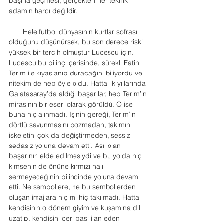
başına geçmesi, gerçekten her teknik 
adamın harcı değildir.
       Hele futbol dünyasının kurtlar sofrası 
olduğunu düşünürsek, bu son derece riski 
yüksek bir tercih olmuştur Lucescu için. 
Lucescu bu bilinç içerisinde, sürekli Fatih 
Terim ile kıyaslanıp duracağını biliyordu ve 
nitekim de hep öyle oldu. Hatta ilk yıllarında 
Galatasaray’da aldığı başarılar, hep Terim’in 
mirasının bir eseri olarak görüldü. O ise 
buna hiç alınmadı. İşinin gereği, Terim’in 
dörtlü savunmasını bozmadan, takımın 
iskeletini çok da değiştirmeden, sessiz 
sedasız yoluna devam etti. Asıl olan 
başarının elde edilmesiydi ve bu yolda hiç 
kimsenin de önüne kırmızı halı 
sermeyeceğinin bilincinde yoluna devam 
etti. Ne sembollere, ne bu sembollerden 
oluşan imajlara hiç mi hiç takılmadı. Hatta 
kendisinin o dönem giyim ve kuşamına dil 
uzatıp, kendisini çeri başı ilan eden 