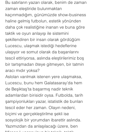
Bu satırların yazarı olarak, benim de zaman 
zaman eleştiride bulunmaktan 
kaçınmadığım, günümüzde show-business 
haline gelmiş futbolun, estetik yönünden 
daha çok realistiğine inanan ve buna göre 
taktik ve oyun anlayışı ile sistemini 
şekillendiren bir insan olarak gördüğüm 
Lucescu, ulaşmak istediği hedeflerine 
ulaşıyor ve somut olarak da başarılarını 
tescil ettiriyorsa, aslında eleştirilerimiz boş 
bir tartışmadan öteye gitmeyen, bir tatmin 
aracı mıdır yoksa?
Aslolan varılmak istenen yere ulaşmaksa, 
Lucescu, bunu hem Galatasaray’da hem 
de Beşiktaş’ta başarmış nadir teknik 
adamlardan birisidir oysa. Futbolda, tarih 
şampiyonlukları yazar, istatistik de bunları 
tescil eder her zaman. Olayın nedeni, 
biçimi ve gerçekleştirilme şekli ise 
sosyolojik bir yorumdan ibarettir aslında.
Yazımızdan da anlaşılacağı üzere, ben 