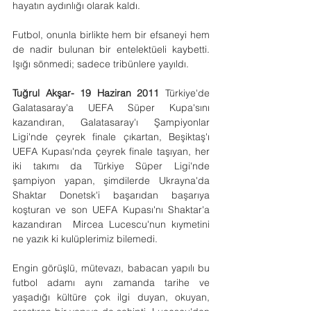
hayatın aydınlığı olarak kaldı.
Futbol, onunla birlikte hem bir efsaneyi hem 
de nadir bulunan bir entelektüeli kaybetti. 
Işığı sönmedi; sadece tribünlere yayıldı.
Tuğrul Akşar- 19 Haziran 2011 
Türkiye'de 
Galatasaray'a UEFA Süper Kupa'sını 
kazandıran, Galatasaray'ı Şampiyonlar 
Ligi'nde çeyrek finale çıkartan, Beşiktaş'ı 
UEFA Kupası'nda çeyrek finale taşıyan, her 
iki takımı da Türkiye Süper Ligi'nde 
şampiyon yapan, şimdilerde Ukrayna'da 
Shaktar Donetsk'i başarıdan başarıya 
koşturan ve son UEFA Kupası'nı Shaktar'a 
kazandıran  Mircea Lucescu'nun kıymetini 
ne yazık ki kulüplerimiz bilemedi.
Engin görüşlü, mütevazı, babacan yapılı bu 
futbol adamı aynı zamanda tarihe ve 
yaşadığı kültüre çok ilgi duyan, okuyan, 