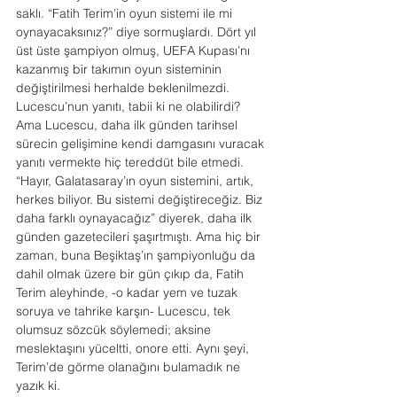
saklı. “Fatih Terim’in oyun sistemi ile mi 
oynayacaksınız?” diye sormuşlardı. Dört yıl 
üst üste şampiyon olmuş, UEFA Kupası’nı 
kazanmış bir takımın oyun sisteminin 
değiştirilmesi herhalde beklenilmezdi. 
Lucescu’nun yanıtı, tabii ki ne olabilirdi? 
Ama Lucescu, daha ilk günden tarihsel 
sürecin gelişimine kendi damgasını vuracak 
yanıtı vermekte hiç tereddüt bile etmedi. 
“Hayır, Galatasaray’ın oyun sistemini, artık, 
herkes biliyor. Bu sistemi değiştireceğiz. Biz 
daha farklı oynayacağız” diyerek, daha ilk 
günden gazetecileri şaşırtmıştı. Ama hiç bir 
zaman, buna Beşiktaş’ın şampiyonluğu da 
dahil olmak üzere bir gün çıkıp da, Fatih 
Terim aleyhinde, -o kadar yem ve tuzak 
soruya ve tahrike karşın- Lucescu, tek 
olumsuz sözcük söylemedi; aksine 
meslektaşını yüceltti, onore etti. Aynı şeyi, 
Terim’de görme olanağını bulamadık ne 
yazık ki.