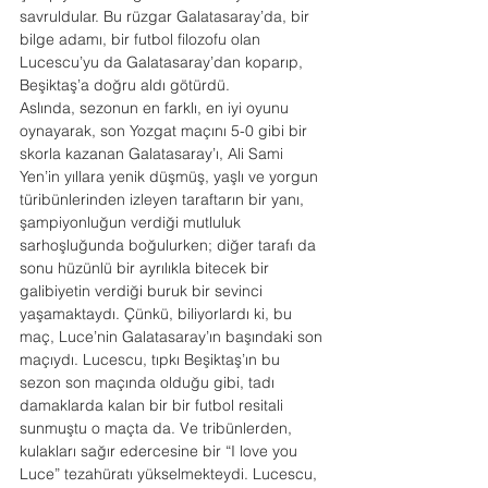
savruldular. Bu rüzgar Galatasaray’da, bir 
bilge adamı, bir futbol filozofu olan 
Lucescu’yu da Galatasaray’dan koparıp, 
Beşiktaş’a doğru aldı götürdü.
Aslında, sezonun en farklı, en iyi oyunu 
oynayarak, son Yozgat maçını 5-0 gibi bir 
skorla kazanan Galatasaray’ı, Ali Sami 
Yen’in yıllara yenik düşmüş, yaşlı ve yorgun 
türibünlerinden izleyen taraftarın bir yanı, 
şampiyonluğun verdiği mutluluk 
sarhoşluğunda boğulurken; diğer tarafı da 
sonu hüzünlü bir ayrılıkla bitecek bir 
galibiyetin verdiği buruk bir sevinci 
yaşamaktaydı. Çünkü, biliyorlardı ki, bu 
maç, Luce’nin Galatasaray’ın başındaki son 
maçıydı. Lucescu, tıpkı Beşiktaş’ın bu 
sezon son maçında olduğu gibi, tadı 
damaklarda kalan bir bir futbol resitali 
sunmuştu o maçta da. Ve tribünlerden, 
kulakları sağır edercesine bir “I love you 
Luce” tezahüratı yükselmekteydi. Lucescu, 