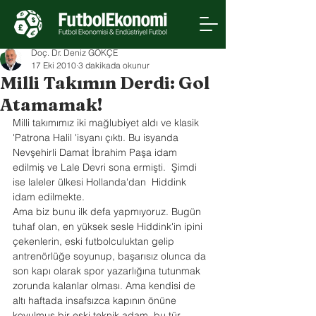
Doç. Dr. Deniz GÖKÇE
17 Eki 2010
3 dakikada okunur
Milli Takımın Derdi: Gol
Atamamak!
Milli takımımız iki mağlubiyet aldı ve klasik 
'Patrona Halil 'isyanı çıktı. Bu isyanda 
Nevşehirli Damat İbrahim Paşa idam 
edilmiş ve Lale Devri sona ermişti.  Şimdi 
ise laleler ülkesi Hollanda'dan  Hiddink 
idam edilmekte.
Ama biz bunu ilk defa yapmıyoruz. Bugün 
tuhaf olan, en yüksek sesle Hiddink'in ipini 
çekenlerin, eski futbolculuktan gelip 
antrenörlüğe soyunup, başarısız olunca da 
son kapı olarak spor yazarlığına tutunmak 
zorunda kalanlar olması. Ama kendisi de 
altı haftada insafsızca kapının önüne 
koyulmuş bir eski teknik adam, bu tür 