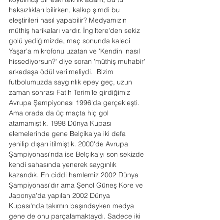
haksızlıkları bilirken, kalkıp şimdi bu 
eleştirileri nasıl yapabilir? Medyamızın 
müthiş harikaları vardır. İngiltere'den sekiz 
golü yediğimizde, maç sonunda kaleci 
Yaşar'a mikrofonu uzatan ve 'Kendini nasıl 
hissediyorsun?' diye soran 'müthiş muhabir' 
arkadaşa ödül verilmeliydi.  Bizim 
futbolumuzda saygınlık epey geç, uzun 
zaman sonrası Fatih Terim'le girdiğimiz 
Avrupa Şampiyonası 1996'da gerçekleşti. 
Ama orada da üç maçta hiç gol 
atamamıştık. 1998 Dünya Kupası 
elemelerinde gene Belçika'ya iki defa 
yenilip dışarı itilmiştik. 2000'de Avrupa 
Şampiyonası'nda ise Belçika'yı son sekizde 
kendi sahasında yenerek saygınlık 
kazandık. En ciddi hamlemiz 2002 Dünya 
Şampiyonası'dır ama Şenol Güneş Kore ve 
Japonya'da yapılan 2002 Dünya 
Kupası'nda takımın başındayken medya 
gene de onu parçalamaktaydı. Sadece iki 