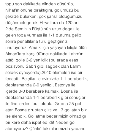
topu son dakikada elinden düşürüp, 
Nihat'ın önüne bıraktığını, golümüzü bu 
şekilde bulurken, çok şanslı olduğumuzu 
düşünmek gerek. Hırvatlara da 120 artı 
2'de Semih'in Rüştü'nün uzun degajı ile 
gelen topa vurması ile 1-1 duruma gelip, 
sonra penaltılarla turu geçtiğimizi 
unutuyoruz. Ama kılıçla yaşayan kılıçla ölür: 
Alman'lara karşı 90'ıncı dakikada Lahm'ın 
attığı golle 3-2 yenildik (bu arada esas 
pozisyonu Sabri gibi sağbek olan Lahm 
solbek oynuyordu).2010 elemeleri ise bir 
fecaatti. Belçika ile evimizde 1-1 beraberlik, 
deplasmanda 2-0 yenilgi, Estonya ile 
içerde 0-0 berabere kalmak, Bosna ile 
deplasmanda 1-1 beraberlik gibi sonuçlar 
ile finallerden 'out' olduk.  Grupta 25 gol 
atan Bosna gruptan çıktı ve 13 gol atan biz 
ise elendik. Gol atma becerimizin olmadığı 
bir kere daha ispat edildi! Neden gol 
atamıyoruz? Çünkü takımlarımızda yabancı 