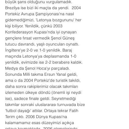
büyük şans olduğunu vurgulamadık. 
Brezilya ise bizi iki maçta da yendi.  2004 
Portekiz Avrupa Şampiyonası'na nasıl 
gidemediğimizi, 'Letonya bozgununu' her 
kişi biliyor. Yenildik, çünkü 2003 
Konfederasyon Kupası'nda iyi oynayan 
gençlere fırsat vermedik Şenol Güneş 
tutucu davrandı, yaşlı oyuncuları oynattı. 
İngiltere'ye 2-0 ve 1-0 yenildik. Baraj 
maçında Letonya'ya deplasmanda 1-0 
yenildik, evimizde ise 2-2 berabere kaldık. 
Medya da Şenol Hoca'yı parçaladı. 
Sonunda Milli takıma Ersun Yanal geldi, 
ama o da 2004 Portekiz'de turistik takıldı, 
daha sonra rakiplerimiz olacak takımları 
izlemeden ülkeye döndü (önemli işi neydi 
ise), sadece finale geldi. Seyretmediği 
takımlar sonraki uluslararası turnuvada bize 
'futbol dayağı' attılar. Ortaya tekrar Fatih 
Terim çıktı. 2006 Dünya Kupası'na 
kalamamamız esas düzeyimizi açıkça 
ortaya koymaktadır.  2006 elemelerinde 