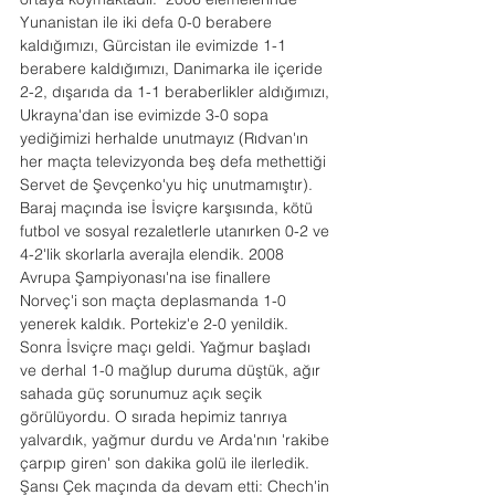
Yunanistan ile iki defa 0-0 berabere 
kaldığımızı, Gürcistan ile evimizde 1-1 
berabere kaldığımızı, Danimarka ile içeride 
2-2, dışarıda da 1-1 beraberlikler aldığımızı, 
Ukrayna'dan ise evimizde 3-0 sopa 
yediğimizi herhalde unutmayız (Rıdvan'ın 
her maçta televizyonda beş defa methettiği 
Servet de Şevçenko'yu hiç unutmamıştır). 
Baraj maçında ise İsviçre karşısında, kötü 
futbol ve sosyal rezaletlerle utanırken 0-2 ve 
4-2'lik skorlarla averajla elendik. 2008 
Avrupa Şampiyonası'na ise finallere 
Norveç'i son maçta deplasmanda 1-0 
yenerek kaldık. Portekiz'e 2-0 yenildik. 
Sonra İsviçre maçı geldi. Yağmur başladı 
ve derhal 1-0 mağlup duruma düştük, ağır 
sahada güç sorunumuz açık seçik 
görülüyordu. O sırada hepimiz tanrıya 
yalvardık, yağmur durdu ve Arda'nın 'rakibe 
çarpıp giren' son dakika golü ile ilerledik. 
Şansı Çek maçında da devam etti: Chech'in 