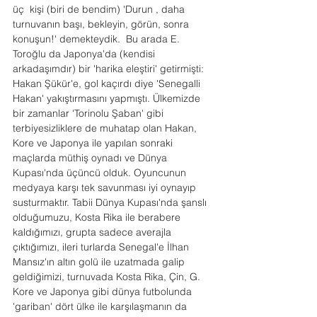
üç  kişi (biri de bendim) 'Durun , daha 
turnuvanın başı, bekleyin, görün, sonra 
konuşun!' demekteydik.  Bu arada E. 
Toroğlu da Japonya'da (kendisi 
arkadaşımdır) bir 'harika eleştiri' getirmişti: 
Hakan Şükür'e, gol kaçırdı diye 'Senegalli 
Hakan' yakıştırmasını yapmıştı. Ülkemizde 
bir zamanlar 'Torinolu Şaban' gibi 
terbiyesizliklere de muhatap olan Hakan, 
Kore ve Japonya ile yapılan sonraki 
maçlarda müthiş oynadı ve Dünya 
Kupası'nda üçüncü olduk. Oyuncunun 
medyaya karşı tek savunması iyi oynayıp 
susturmaktır. Tabii Dünya Kupası'nda şanslı 
olduğumuzu, Kosta Rika ile berabere 
kaldığımızı, grupta sadece averajla 
çıktığımızı, ileri turlarda Senegal'e İlhan 
Mansız'ın altın golü ile uzatmada galip 
geldiğimizi, turnuvada Kosta Rika, Çin, G. 
Kore ve Japonya gibi dünya futbolunda 
'gariban' dört ülke ile karşılaşmanın da 