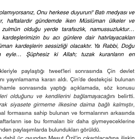
 olamıyorsanız, Onu herkese duyurun!' Batı medyası ve 
dır, haftalardır gündemde iken Müslüman ülkeler ve 
 zulmün olduğu yerde tarafsızlık, namussuzluktur… 
kardeşlerimizin bu acı günlere dair hatırlayacakları 
üman kardeşlerin sessizliği olacaktır. Ya Rabbi, Doğu 
dım eyle… Şüphesiz ki Allah; tuzak kuranların en 
eriyle paylaştığı tweet'leri sonrasında Çin devlet 
nı yayınlamama kararı aldı. Çin’de destekçisi bulunan 
 hamle sonrasında yaptığı açıklamada, söz konusu 
leri olduğunu ve kendilerini bağlamayacağını
 belirtti. 
arak siyasete girmeme ilkesine daima bağlı kalmıştır
, 
enal formasına sahip bulunan ve formalarının arkasında 
aftarların ise bu formaları bir daha giymeyeceklerine 
inden paylaşımlarda bulundukları görüldü.
ahil üç oyundan Mesut Özil’in çıkartılacağına ilişkin 