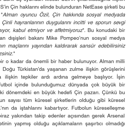
’in Çin haklarını elinde bulunduran NetEase şirketi bu 
 "
Alman oyuncu Özil, Çin hakkında sosyal medyada 
Çinli hayranlarının duygularını incitti ve sporun sevgi 
ıyor, kabul etmiyor ve affetmiyoruz
". Bu konudaki bir 
ikan dışişleri bakanı Mike Pompeo’nun sosyal medya 
n maçlarını yayından kaldırarak sansür edebilirsiniz 
siniz.
"
r o kadar da önemli bir haber bulunuyor. Alman milli 
 Doğu Türkistan’da yaşanan zulme ilişkin görüşlerini 
 ilişkin tepkiler ardı ardına gelmeye başlıyor. İşin 
 futbol içinde bulunduğumuz dünyada çok büyük bir 
ki dönemdeki en büyük hedefi Çin pazarı. Çünkü bu 
n sayısı tüm küresel şirketlerin olduğu gibi küresel 
nın da iştahlarını kabartıyor. Futbolun küreselleşme 
i biraz yakından takip edenler açısından gerek Arsenal 
nin yapmış olduğu açıklamaların şaşırtıcı olmadığı 