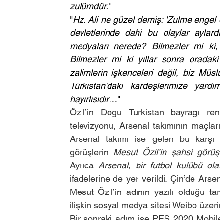
zulümdür.
"
"
Hz. Ali ne güzel demiş: 'Zulme engel
devletlerinde dahi bu olaylar aylar
medyaları nerede? Bilmezler mi ki,
Bilmezler mi ki yıllar sonra oradaki 
zalimlerin işkenceleri değil, biz Müsl
Türkistan’daki kardeşlerimize yar
hayırlısıdır…
"
Özil’in Doğu Türkistan bayrağı renkl
televizyonu, Arsenal takımının maçları
Arsenal takımı ise gelen bu karşı
görüşlerin 
Mesut Özil’in şahsi görüş
Ayrıca 
Arsenal, bir futbol kulübü ol
ifadelerine de yer verildi. Çin’de Ars
Mesut Özil’in adının yazılı olduğu tar
ilişkin sosyal medya sitesi Weibo üzer
Bir sonraki adım ise PES 2020 Mobile d