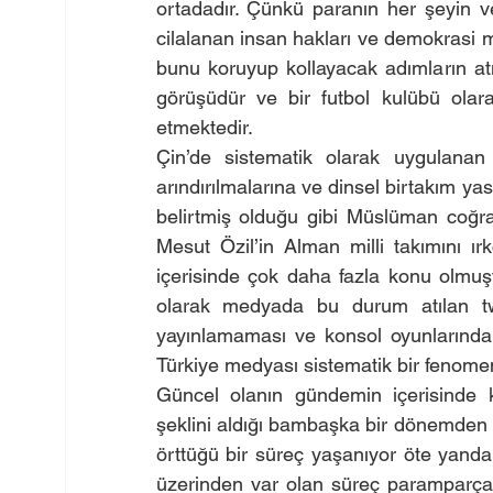
ortadadır. Çünkü paranın her şeyin ve
cilalanan insan hakları ve demokrasi 
bunu koruyup kollayacak adımların atı
görüşüdür ve bir futbol kulübü ola
etmektedir.
Çin’de sistematik olarak uygulanan
arındırılmalarına ve dinsel birtakım yas
belirtmiş olduğu gibi Müslüman coğrafy
Mesut Özil’in Alman milli takımını ırkç
içerisinde çok daha fazla konu olmuşt
olarak medyada bu durum atılan twe
yayınlamaması ve konsol oyunlarından 
Türkiye medyası sistematik bir fenomen 
Güncel olanın gündemin içerisinde 
şeklini aldığı bambaşka bir dönemden g
örttüğü bir süreç yaşanıyor öte yanda i
üzerinden var olan süreç paramparça 