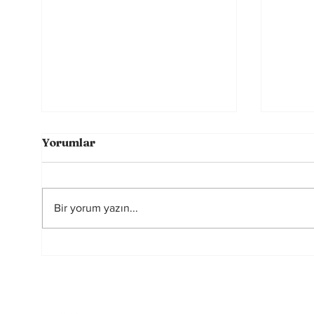
Yorumlar
Bir yorum yazın...
Futbolun Güzelliğini
2026
Yeniden Şekillendiren
Hakem
Üç Güç