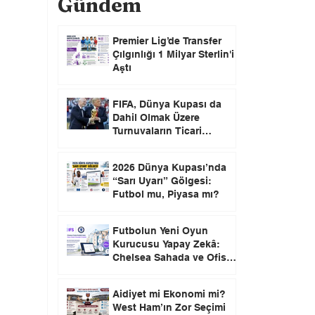
Gündem
Premier Lig’de Transfer
Çılgınlığı 1 Milyar Sterlin'i
Aştı
FIFA, Dünya Kupası da
Dahil Olmak Üzere
Turnuvaların Ticari
Haklarını Özel Yatırımcılara
Satacağını Açıkladı!
2026 Dünya Kupası’nda
“Sarı Uyarı” Gölgesi:
Futbol mu, Piyasa mı?
Futbolun Yeni Oyun
Kurucusu Yapay Zekâ:
Chelsea Sahada ve Ofiste
Devrim Peşinde
Aidiyet mi Ekonomi mi?
West Ham’ın Zor Seçimi