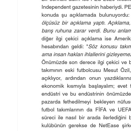
Independent gazetesinin haberiydi. PES
konuda şu açıklamada bulunuyordu:
ölçüsüz bir açıklama yaptı. Açıklama, 
barış ruhuna zarar verdi. Bunu anlam
diğer ilgi çekici açıklama ise Amer
hesabından geldi: "
Söz konusu takımı
ama insan hakları ihlallerini gizleyemez
Önümüzde son derece ilgi çekici ve bi
takımının eski futbolcusu Mesut Özil,
açıklıyor, ardından onun yazdıklarına
ekonomik kısmıyla başlayalım; evet
endüstri ve bu endüstrinin önümüzde
pazarda fethedilmeyi bekleyen nüfusu
futbol takımlarının da FİFA ve UEFA’
süreci ile nasıl bir arada ilerlediğin
kulübünün gerekse de NetEase şirketi