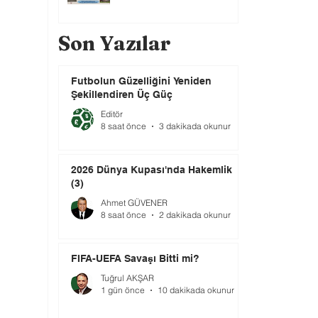
Son Yazılar
Futbolun Güzelliğini Yeniden
Şekillendiren Üç Güç
Editör
8 saat önce
3 dakikada okunur
2026 Dünya Kupası'nda Hakemlik
(3)
Ahmet GÜVENER
8 saat önce
2 dakikada okunur
FIFA-UEFA Savaşı Bitti mi?
Tuğrul AKŞAR
1 gün önce
10 dakikada okunur