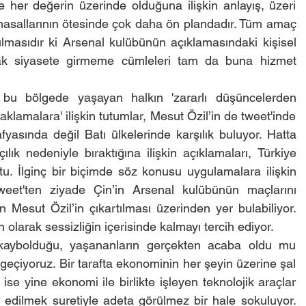
 her değerin üzerinde olduğuna ilişkin anlayış, üzeri 
masallarının ötesinde çok daha ön plandadır. Tüm amaç 
lmasıdır ki Arsenal kulübünün açıklamasındaki kişisel 
rak siyasete girmeme cümleleri tam da buna hizmet 
 bu bölgede yaşayan halkın 'zararlı düşüncelerden 
aklamalara' ilişkin tutumlar, Mesut Özil’in de tweet'inde 
asında değil Batı ülkelerinde karşılık buluyor. Hatta 
ılık nedeniyle bıraktığına ilişkin açıklamaları, Türkiye 
u. İlginç bir biçimde söz konusu uygulamalara ilişkin 
et'ten ziyade Çin’in Arsenal kulübünün maçlarını 
Mesut Özil’in çıkartılması üzerinden yer bulabiliyor. 
olarak sessizliğin içerisinde kalmayı tercih ediyor.
kaybolduğu, yaşananların gerçekten acaba oldu mu 
eçiyoruz. Bir tarafta ekonominin her şeyin üzerine şal 
se yine ekonomi ile birlikte işleyen teknolojik araçlar 
edilmek suretiyle adeta görülmez bir hale sokuluyor. 