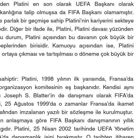
den Platini en son olarak UEFA Başkanı olarak 
kanlığına talip olmuşsa da FIFA Başkanı olamamıştır. 
 parlak bir geçmişe sahip Platini’nin kariyerini sekteye 
r. Diğer bir ifade ile, Platini, Platini davası yüzünden 
u durum, Platini açısından bu davanın çok büyük bir 
erinden birisidir. Kamuoyu açısından ise, Platini 
n ortaya çıkması ve tartışılması o döneme çok büyük bir 
iptir: Platini, 1998 yılının ilk yarısında, Fransa’da 
ganizasyon komitesinin eş başkanıdır. Kendisi aynı 
Joseph S. Blatter’in de danışmanı olarak FIFA’da 
şi, 25 Ağustos 1999’da o zamanlar Fransa’da ikamet 
afından imzalanan yazılı bir sözleşme ile kurulmuştur. 
lan anlaşmaya göre FIFA Başkanı danışmanının yıllık 
gıdır. Platini, 25 Nisan 2002 tarihinde UEFA Yönetim 
da danışmanlık işini bırakmıştır. O tarihten itibaren 