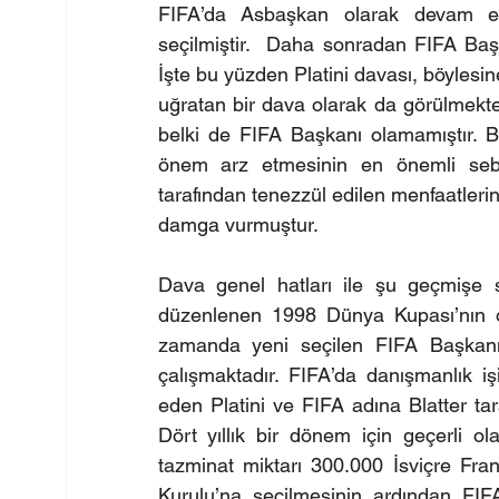
FIFA’da Asbaşkan olarak devam e
seçilmiştir.  Daha sonradan FIFA Baş
İşte bu yüzden Platini davası, böylesine
uğratan bir dava olarak da görülmektedi
belki de FIFA Başkanı olamamıştır. B
önem arz etmesinin en önemli sebepl
tarafından tenezzül edilen menfaatleri
damga vurmuştur. 
Dava genel hatları ile şu geçmişe sah
düzenlenen 1998 Dünya Kupası’nın or
zamanda yeni seçilen FIFA Başkanı 
çalışmaktadır. FIFA’da danışmanlık i
eden Platini ve FIFA adına Blatter tar
Dört yıllık bir dönem için geçerli o
tazminat miktarı 300.000 İsviçre Fran
Kurulu’na seçilmesinin ardından FIFA’