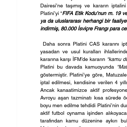
Dairesi’ne taşımış ve kararın iptalin
Platini’yi “
FIFA Etik Kodu’nun m. 19 ve 20
ya da uluslararası herhangi bir faaliyet
indirmiş, 80.000 İsviçre Frangı para c
 Daha sonra Platini CAS kararını iptal
yasadan ve usul kuralları ihlallerinde
kararına karşı İFM’de kararın 
“kamu dü
Platini bu davada kamuoyunda 
“Mat
göstermiştir. Platini’ye göre, Matuza
iptal edilmesi, kendisine verilen 4 yıll
Ancak kanaatimizce aktif profesyonel
Avroyu aşan tazminatı kısa sürede 
boyu men edilme tehdidi Platini’nin du
aktif futbol oynama işinden alıkoyaca
tarafından kamu düzenine aykırı bulu