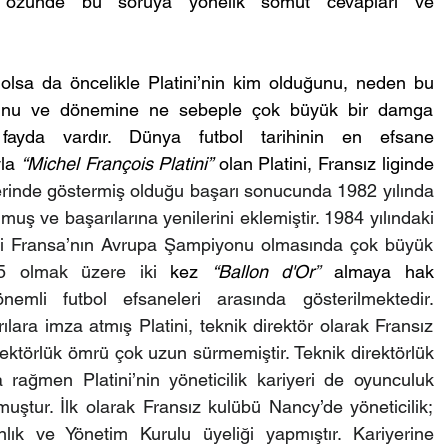
, özünde bu soruya yönelik somut cevapları ve 
 
or olsa da öncelikle Platini’nin kim olduğunu, neden bu 
unu ve dönemine ne sebeple çok büyük bir damga 
ayda vardır. Dünya futbol tarihinin en efsane 
la 
“Michel François Platini”
 olan Platini, Fransız liginde 
rinde göstermiş olduğu başarı sonucunda 1982 yılında 
muş ve başarılarına yenilerini eklemiştir. 1984 yılındaki 
i Fransa’nın Avrupa Şampiyonu olmasında çok büyük 
85 olmak üzere iki 
kez 
“
Ballon d'Or
”
 almaya hak 
mli futbol efsaneleri arasında gösterilmektedir. 
ra imza atmış Platini, teknik direktör olarak Fransız 
irektörlük ömrü çok uzun sürmemiştir. Teknik direktörlük 
ğmen Platini’nin yöneticilik kariyeri de oyunculuk 
lmuştur. İlk olarak Fransız kulübü Nancy’de yöneticilik; 
ık ve Yönetim Kurulu üyeliği yapmıştır. Kariyerine 