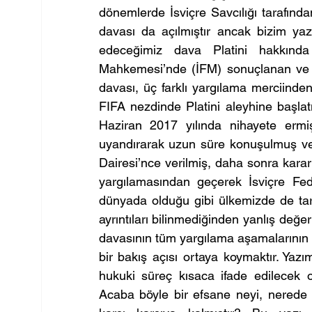
dönemlerde İsviçre Savcılığı tarafınd
davası da açılmıştır ancak bizim yaz
edeceğimiz dava Platini hakkında 
Mahkemesi’nde (İFM) sonuçlanan ve sp
davası, üç farklı yargılama merciinden
FIFA nezdinde Platini aleyhine başlatı
Haziran 2017 yılında nihayete er
uyandırarak uzun süre konuşulmuş ve ta
Dairesi’nce verilmiş, daha sonra kar
yargılamasından geçerek İsviçre Fe
dünyada olduğu gibi ülkemizde de tar
ayrıntıları bilinmediğinden yanlış değer
davasının tüm yargılama aşamalarının d
bir bakış açısı ortaya koymaktır. Yazı
hukuki süreç kısaca ifade edilecek o
Acaba böyle bir efsane neyi, nerede ve