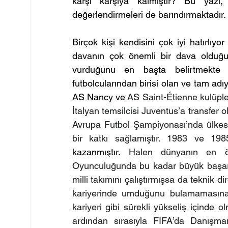
karşı karşıya kalmıştır? Bu yazı
değerlendirmeleri de barındırmaktadır.
Birçok kişi kendisini çok iyi hatırlıy
davanın çok önemli bir dava olduğ
vurduğunu en başta belirtmekte f
futbolcularından birisi olan ve tam adıy
AS Nancy ve 
AS Saint-Étienne kulüple
İtalyan temsilcisi Juventus’a transfer ol
Avrupa Futbol Şampiyonası’nda ülkes
bir katkı sağlamıştır. 1983 ve 19
kazanmıştır. 
Halen dünyanın en öne
Oyunculuğunda bu kadar büyük başarıla
milli takımını çalıştırmışsa da teknik d
kariyerinde umduğunu bulamamasına ra
kariyeri gibi sürekli yükseliş içinde o
ardından sırasıyla FIFA’da Danışmanl