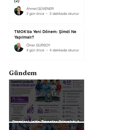
(2)
Ahmet GÜVENER
2 gün önce
2 dakikada okunur
TMOK’da Yeni Dönem: Şimdi Ne
Yapılmalı?
Ömer GÜRSOY
4 gün önce
4 dakikada okunur
Gündem
Premier Lig’de Transfer Çılgınlığı 1
Milyar Sterlin'i Aştı