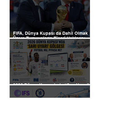
FIFA, Dünya Kupası da Dahil Olmak
Üzere Turnuvaların Ticari Haklarını
Özel Yatırımcılara Satacağını Açıkladı!
2026 Dünya Kupası’nda “Sarı Uyarı”
Gölgesi: Futbol mu, Piyasa mı?
Futbolun Yeni Oyun Kurucusu Yapay
Zekâ: Chelsea Sahada ve Ofiste
Devrim Peşinde