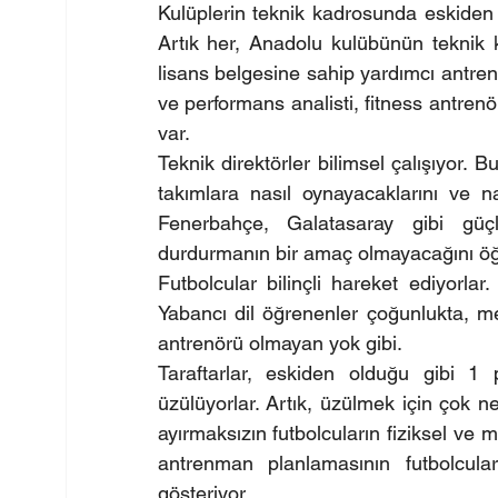
Kulüplerin teknik kadrosunda eskiden o
Artık her, Anadolu kulübünün teknik 
lisans belgesine sahip yardımcı antren
ve performans analisti, fitness antrenö
var.
Teknik direktörler bilimsel çalışıyor.
takımlara nasıl oynayacaklarını ve nas
Fenerbahçe, Galatasaray gibi güçl
durdurmanın bir amaç olmayacağını öğ
Futbolcular bilinçli hareket ediyorlar
Yabancı dil öğrenenler çoğunlukta, me
antrenörü olmayan yok gibi.
Taraftarlar, eskiden olduğu gibi 1 p
üzülüyorlar. Artık, üzülmek için çok ne
ayırmaksızın futbolcuların fiziksel ve mo
antrenman planlamasının futbolcuları
gösteriyor.