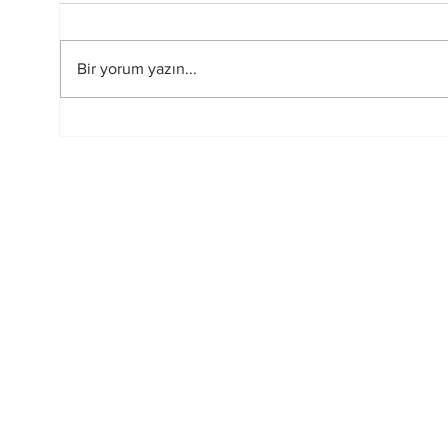
Bir yorum yazın...
Sahada Farkı Yaratan
Rusya
Görünmeyen Güç:
yasa
Zihinsel Alışkanlıklar
başka
oy ku
elind
Tüm Haberler
Ekonomi