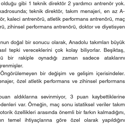
lduğu gibi 1 teknik direktör 2 yardımcı antrenör yok. 
kadrosunda; teknik direktör, takım menajeri, en az A-
ör, kaleci antrenörü, atletik performans antrenörü, maç 
rü, zihinsel performans antrenörü, doktor ve diyetisyen 
 Bunun doğal bir sonucu olarak, Anadolu takımları büyük 
ıl tepki vereceklerini çok kolay biliyorlar. Beşiktaş, 
ü bir rakiple oynadığı zaman sadece ataklarını 
renmişler.
. Öngörülemeyen bir değişim ve gelişim içerisindeler. 
najer, özel atletik performans ve zihinsel performans 
uan aldıklarına sevinmiyor, 3 puan kaybettiklerine 
denleri var. Örneğin, maç sonu istatiksel veriler takım 
torik özellikleri arasında önemli bir farkın kalmadığını, 
n temel ihtiyaçlarına göre özel olarak yapıldığını 