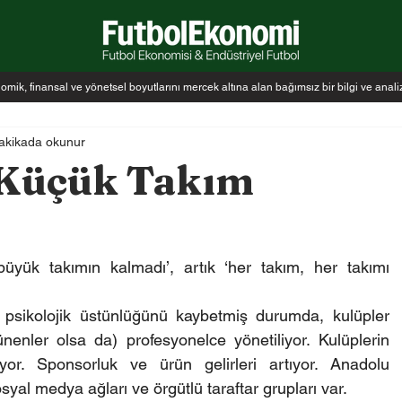
k, finansal ve yönetsel boyutlarını mercek altına alan bağımsız bir bilgi ve anal
akikada okunur
 Küçük Takım
ı psikolojik üstünlüğünü kaybetmiş durumda, kulüpler 
nenler olsa da) profesyonelce yönetiliyor. Kulüplerin 
lıyor. Sponsorluk ve ürün gelirleri artıyor. Anadolu 
yal medya ağları ve örgütlü taraftar grupları var.