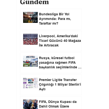
Gündem
Bundesliga Bir Yol
Ayrımında: Para mı,
Taraftar mı?
Liverpool, Amerika'daki
Ticari Gücünü 40 Mağaza
İle Artıracak
Rusya, küresel futbol
yasağına rağmen FIFA
başkanlık seçimlerinde oy
kullanma hakkını elinde
tutuyor.
Premier Lig’de Transfer
Çılgınlığı 1 Milyar Sterlin'i
Aştı
FIFA, Dünya Kupası da
Dahil Olmak Üzere