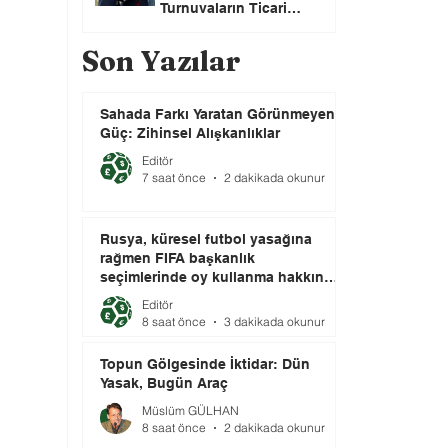
Turnuvaların Ticari
Haklarını Özel Yatırımcılara
Satacağını Açıkladı!
Son Yazılar
Sahada Farkı Yaratan Görünmeyen
Güç: Zihinsel Alışkanlıklar
Editör
7 saat önce
2 dakikada okunur
Rusya, küresel futbol yasağına
rağmen FIFA başkanlık
seçimlerinde oy kullanma hakkını
elinde tutuyor.
Editör
8 saat önce
3 dakikada okunur
Topun Gölgesinde İktidar: Dün
Yasak, Bugün Araç
Müslüm GÜLHAN
8 saat önce
2 dakikada okunur