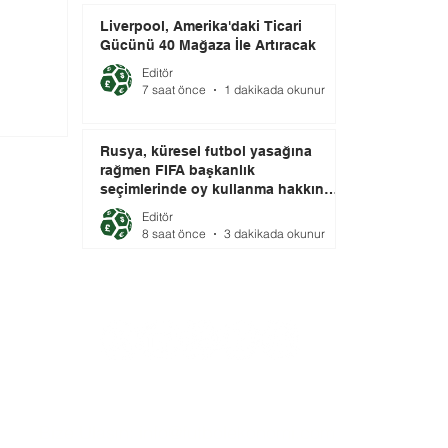
Liverpool, Amerika'daki Ticari
Gücünü 40 Mağaza İle Artıracak
Editör
7 saat önce
1 dakikada okunur
Rusya, küresel futbol yasağına
rağmen FIFA başkanlık
seçimlerinde oy kullanma hakkını
elinde tutuyor.
Editör
8 saat önce
3 dakikada okunur
Bize Ulaşın:
info@futbolekonomi.com