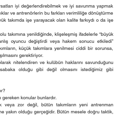
fırsatları iyi değerlendirebilmek ve iyi savunma yapmak 
ıklar ve antrenörlerin bu farkları verimliliğe dönüştürme 
yük takımda işe yarayacak olan kalite farkıydı o da işe 
lu takımına yenildiğinde, klişeleşmiş ifadelerle “büyük 
anlış oyuncu değiştirdi veya hakem sonucu etkiledi” 
mların, küçük takımlara yenilmesi ciddi bir sorunsa, 
şılmasını gerektiriyor.
olarak nitelendiren ve kulübün haklarını savunduğunu 
abaka olduğu gibi değil olmasını istediğimiz gibi 
or?
ı gereken konular bunlardır.
k veya zor değil, bütün takımların yeni antrenman 
ne yakın olduğu gerçeğidir. Bütün mesele doğru taktik, 