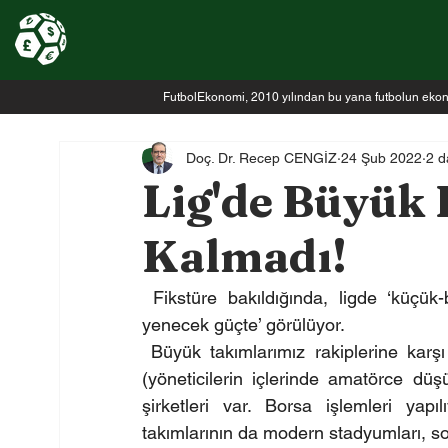
FutbolEkonomi, 2010 yılından bu yana futbolun ekonomi
Doç. Dr. Recep CENGİZ
24 Şub 2022
2 d
Lig'de Büyük
Kalmadı!
 Fikstüre bakıldığında, ligde ‘küçük-büyük takımın kalmadı’, artık ‘her takım, her takımı 
yenecek güçte’ görülüyor.
 Büyük takımlarımız rakiplerine karş
(yöneticilerin içlerinde amatörce düşü
şirketleri var. Borsa işlemleri yapı
takımlarının da modern stadyumları, sos