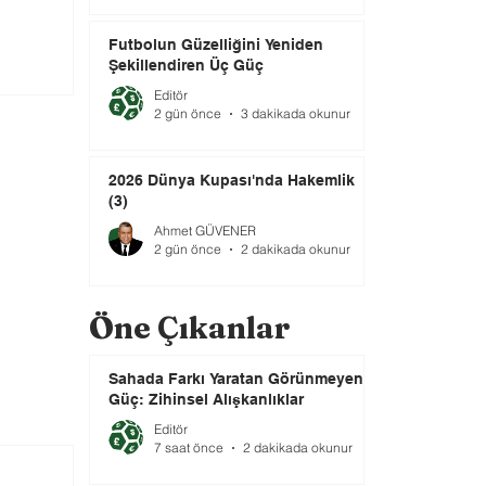
Futbolun Güzelliğini Yeniden
Şekillendiren Üç Güç
Editör
2 gün önce
3 dakikada okunur
2026 Dünya Kupası'nda Hakemlik
(3)
Ahmet GÜVENER
2 gün önce
2 dakikada okunur
Öne Çıkanlar
Sahada Farkı Yaratan Görünmeyen
Güç: Zihinsel Alışkanlıklar
Editör
7 saat önce
2 dakikada okunur