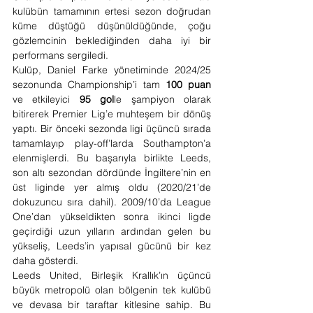
kulübün tamamının ertesi sezon doğrudan 
küme düştüğü düşünüldüğünde, çoğu 
gözlemcinin beklediğinden daha iyi bir 
performans sergiledi.
Kulüp, Daniel Farke yönetiminde 2024/25 
sezonunda Championship’i tam 
100 puan
ve etkileyici 
95 gol
le şampiyon olarak 
bitirerek Premier Lig’e muhteşem bir dönüş 
yaptı. Bir önceki sezonda ligi üçüncü sırada 
tamamlayıp play-off’larda Southampton’a 
elenmişlerdi. Bu başarıyla birlikte Leeds, 
son altı sezondan dördünde İngiltere’nin en 
üst liginde yer almış oldu (2020/21’de 
dokuzuncu sıra dahil). 2009/10’da League 
One’dan yükseldikten sonra ikinci ligde 
geçirdiği uzun yılların ardından gelen bu 
yükseliş, Leeds’in yapısal gücünü bir kez 
daha gösterdi.
Leeds United, Birleşik Krallık’ın üçüncü 
büyük metropolü olan bölgenin tek kulübü 
ve devasa bir taraftar kitlesine sahip. Bu 