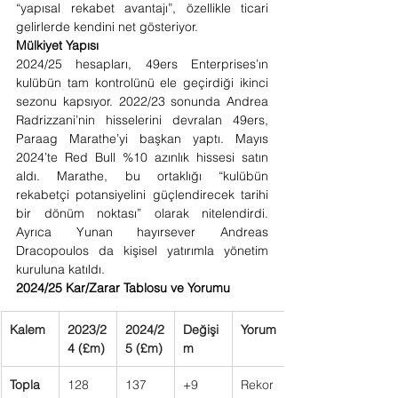
“yapısal rekabet avantajı”, özellikle ticari 
gelirlerde kendini net gösteriyor.
Mülkiyet Yapısı
2024/25 hesapları, 49ers Enterprises’ın 
kulübün tam kontrolünü ele geçirdiği ikinci 
sezonu kapsıyor. 2022/23 sonunda Andrea 
Radrizzani’nin hisselerini devralan 49ers, 
Paraag Marathe’yi başkan yaptı. Mayıs 
2024’te Red Bull %10 azınlık hissesi satın 
aldı. Marathe, bu ortaklığı “kulübün 
rekabetçi potansiyelini güçlendirecek tarihi 
bir dönüm noktası” olarak nitelendirdi. 
Ayrıca Yunan hayırsever Andreas 
Dracopoulos da kişisel yatırımla yönetim 
kuruluna katıldı.
2024/25 Kar/Zarar Tablosu ve Yorumu
Kalem
2023/2
2024/2
Değişi
Yorum
4 (£m)
5 (£m)
m
Topla
128
137
+9 
Rekor 