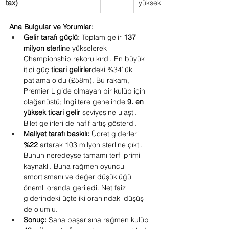
tax)
yüksek
Ana Bulgular ve Yorumlar:
Gelir tarafı güçlü:
 Toplam gelir 
137 
milyon sterlin
e yükselerek 
Championship rekoru kırdı. En büyük 
itici güç 
ticari gelirler
deki %34’lük 
patlama oldu (£58m). Bu rakam, 
Premier Lig’de olmayan bir kulüp için 
olağanüstü; İngiltere genelinde 
9. en 
yüksek ticari gelir
 seviyesine ulaştı. 
Bilet gelirleri de hafif artış gösterdi.
Maliyet tarafı baskılı:
 Ücret giderleri 
%22
 artarak 103 milyon sterline çıktı. 
Bunun neredeyse tamamı terfi primi 
kaynaklı. Buna rağmen oyuncu 
amortismanı ve değer düşüklüğü 
önemli oranda geriledi. Net faiz 
giderindeki üçte iki oranındaki düşüş 
de olumlu.
Sonuç:
 Saha başarısına rağmen kulüp 