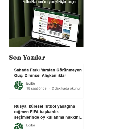
Son Yazılar
Sahada Farkı Yaratan Görünmeyen
Güç: Zihinsel Alışkanlıklar
Editör
18 saat önce
2 dakikada okunur
Rusya, küresel futbol yasağına
rağmen FIFA başkanlık
seçimlerinde oy kullanma hakkını
elinde tutuyor.
Editör