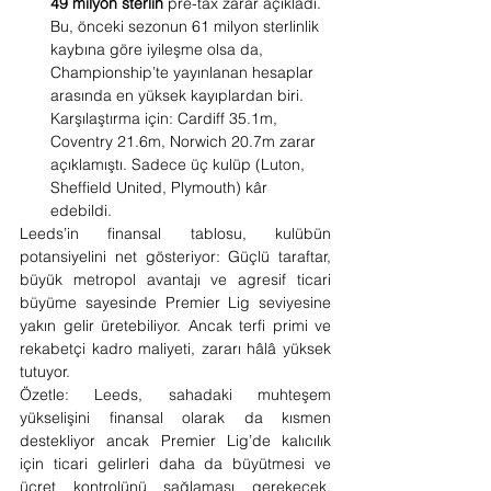
49 milyon sterlin
 pre-tax zarar açıkladı. 
Bu, önceki sezonun 61 milyon sterlinlik 
kaybına göre iyileşme olsa da, 
Championship’te yayınlanan hesaplar 
arasında en yüksek kayıplardan biri. 
Karşılaştırma için: Cardiff 35.1m, 
Coventry 21.6m, Norwich 20.7m zarar 
açıklamıştı. Sadece üç kulüp (Luton, 
Sheffield United, Plymouth) kâr 
edebildi.
Leeds’in finansal tablosu, kulübün 
potansiyelini net gösteriyor: Güçlü taraftar, 
büyük metropol avantajı ve agresif ticari 
büyüme sayesinde Premier Lig seviyesine 
yakın gelir üretebiliyor. Ancak terfi primi ve 
rekabetçi kadro maliyeti, zararı hâlâ yüksek 
tutuyor.
Özetle: Leeds, sahadaki muhteşem 
yükselişini finansal olarak da kısmen 
destekliyor ancak Premier Lig’de kalıcılık 
için ticari gelirleri daha da büyütmesi ve 
ücret kontrolünü sağlaması gerekecek. 