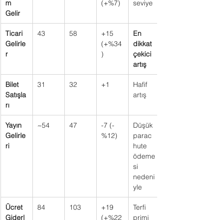
m 
(+%7)
seviye
Gelir
Ticari 
43
58
+15 
En 
Gelirle
(+%34
dikkat 
r
)
çekici 
artış
Bilet 
31
32
+1
Hafif 
Satışla
artış
rı
Yayın 
~54
47
-7 (-
Düşük 
Gelirle
%12)
parac
ri
hute 
ödeme
si 
nedeni
yle
Ücret 
84
103
+19 
Terfi 
Giderl
(+%22
primi 