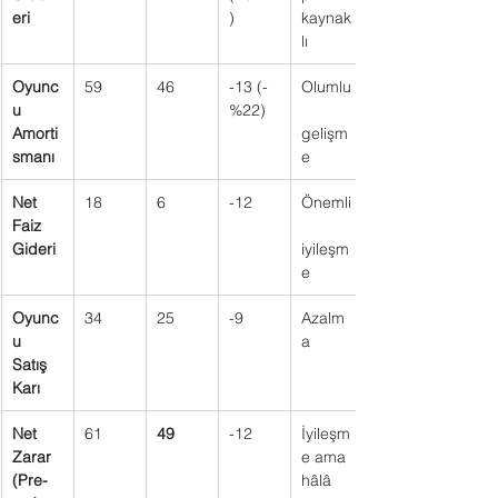
eri
)
kaynak
lı
Oyunc
59
46
-13 (-
Olumlu
u 
%22)
Amorti
gelişm
smanı
e
Net 
18
6
-12
Önemli
Faiz 
Gideri
iyileşm
e
Oyunc
34
25
-9
Azalm
u 
a
Satış 
Karı
Net 
61
49
-12
İyileşm
Zarar 
e ama 
(Pre-
hâlâ 