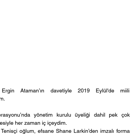
Ergin Ataman’ın davetiyle 2019 Eylül'de miili 
im.
erasyonu’nda yönetim kurulu üyeliği dahil pek çok 
esiyle her zaman iç içeydim.
 Tenisçi oğlum, efsane Shane Larkin’den imzalı forma 