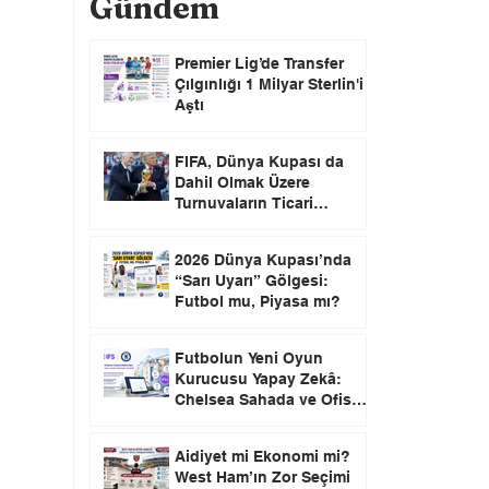
Gündem
Premier Lig’de Transfer
Çılgınlığı 1 Milyar Sterlin'i
Aştı
FIFA, Dünya Kupası da
Dahil Olmak Üzere
Turnuvaların Ticari
Haklarını Özel Yatırımcılara
Satacağını Açıkladı!
2026 Dünya Kupası’nda
“Sarı Uyarı” Gölgesi:
Futbol mu, Piyasa mı?
Futbolun Yeni Oyun
Kurucusu Yapay Zekâ:
Chelsea Sahada ve Ofiste
Devrim Peşinde
Aidiyet mi Ekonomi mi?
West Ham’ın Zor Seçimi