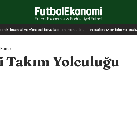
k, finansal ve yönetsel boyutlarını mercek altına alan bağımsız bir bilgi ve anal
okunur
li Takım Yolculuğu