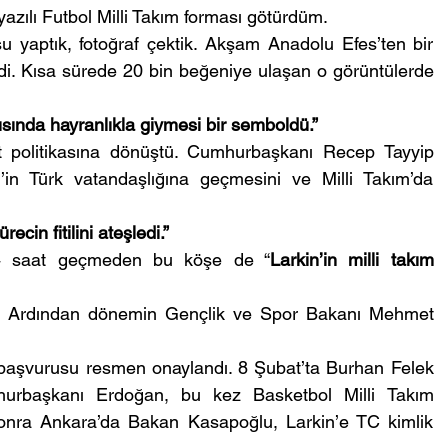
yazılı Futbol Milli Takım forması götürdüm.
 yaptık, fotoğraf çektik. Akşam Anadolu Efes’ten bir 
tedi. Kısa sürede 20 bin beğeniye ulaşan o görüntülerde 
şısında hayranlıkla giymesi bir semboldü.”
 politikasına dönüştü. Cumhurbaşkanı Recep Tayyip 
in Türk vatandaşlığına geçmesini ve Milli Takım’da 
in fitilini ateşledi.”
24 saat geçmeden bu köşe de “
Larkin’in milli takım 
i. Ardından dönemin Gençlik ve Spor Bakanı Mehmet 
 başvurusu resmen onaylandı. 8 Şubat’ta Burhan Felek 
hurbaşkanı Erdoğan, bu kez Basketbol Milli Takım 
onra Ankara’da Bakan Kasapoğlu, Larkin’e TC kimlik 