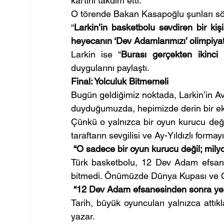
kartını takdim etti.
O törende Bakan Kasapoğlu şunları sö
“
Larkin’in basketbolu sevdiren bir kiş
heyecanın ‘Dev Adamlarımızı’ olimpiyat
Larkin ise “
Burası gerçekten ikinci
duygularını paylaştı.
Final: Yolculuk Bitmemeli
Bugün geldiğimiz noktada, Larkin’in Avru
duyduğumuzda, hepimizde derin bir eksi
Çünkü o yalnızca bir oyun kurucu değil;
taraftarın sevgilisi ve Ay-Yıldızlı forma
“O sadece bir oyun kurucu değil; milyonl
Türk basketbolu, 12 Dev Adam efsane
bitmedi. Önümüzde Dünya Kupası ve O
“12 Dev Adam efsanesinden sonra yeni 
Tarih, büyük oyuncuları yalnızca attıkla
yazar.