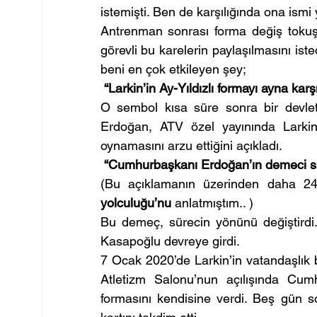
istemişti. Ben de karşılığında ona ismi 
Antrenman sonrası forma değiş tokuşu
görevli bu karelerin paylaşılmasını is
beni en çok etkileyen şey;
“Larkin’in Ay-Yıldızlı formayı ayna kar
O sembol kısa süre sonra bir devlet
Erdoğan, ATV özel yayınında Larkin’
oynamasını arzu ettiğini açıkladı.
“Cumhurbaşkanı Erdoğan’ın demeci sürec
(Bu açıklamanın üzerinden daha 
yolculuğu’nu
 anlatmıştım.. )
Bu demeç, sürecin yönünü değiştird
Kasapoğlu devreye girdi.
7 Ocak 2020’de Larkin’in vatandaşlık
Atletizm Salonu’nun açılışında Cum
formasını kendisine verdi. Beş gün s