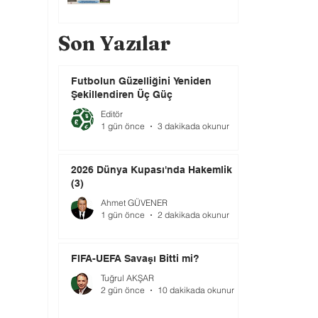
Son Yazılar
Futbolun Güzelliğini Yeniden
Şekillendiren Üç Güç
Editör
1 gün önce
3 dakikada okunur
2026 Dünya Kupası'nda Hakemlik
(3)
Ahmet GÜVENER
1 gün önce
2 dakikada okunur
FIFA-UEFA Savaşı Bitti mi?
Tuğrul AKŞAR
2 gün önce
10 dakikada okunur