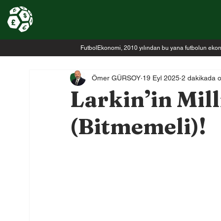
FutbolEkonomi, 2010 yılından bu yana futbolun ekonomi
Ömer GÜRSOY
19 Eyl 2025
2 dakikada 
Larkin’in Mil
(Bitmemeli)!