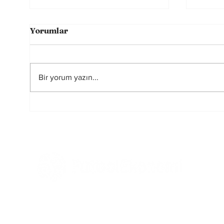
Yorumlar
Bir yorum yazın...
Futbolun Güzelliğini
2026
Yeniden Şekillendiren
Hakem
Üç Güç
Tüm Haberler
Ekonomi