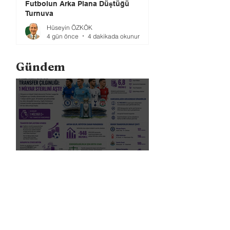
Futbolun Arka Plana Düştüğü
Turnuva
Hüseyin ÖZKÖK
4 gün önce
4 dakikada okunur
Gündem
Premier Lig’de Transfer Çılgınlığı 1
Milyar Sterlin'i Aştı
FIFA, Dünya Kupası da Dahil Olmak