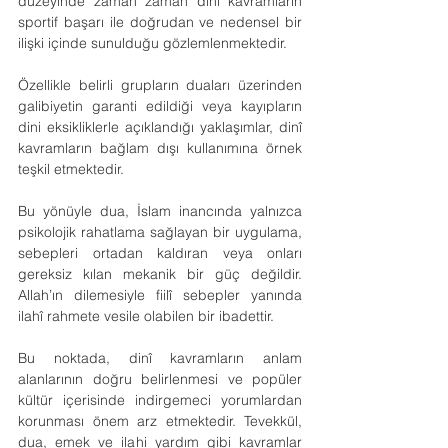
düzeyinde zaman zaman dini kavramların 
sportif başarı ile doğrudan ve nedensel bir 
ilişki içinde sunulduğu gözlemlenmektedir. 
Özellikle belirli grupların duaları üzerinden 
galibiyetin garanti edildiği veya kayıpların 
dini eksikliklerle açıklandığı yaklaşımlar, dinî 
kavramların bağlam dışı kullanımına örnek 
teşkil etmektedir.
Bu yönüyle dua, İslam inancında yalnızca 
psikolojik rahatlama sağlayan bir uygulama, 
sebepleri ortadan kaldıran veya onları 
gereksiz kılan mekanik bir güç değildir. 
Allah’ın dilemesiyle fiilî sebepler yanında 
ilahî rahmete vesile olabilen bir ibadettir.
Bu noktada, dinî kavramların anlam 
alanlarının doğru belirlenmesi ve popüler 
kültür içerisinde indirgemeci yorumlardan 
korunması önem arz etmektedir. Tevekkül, 
dua, emek ve ilahi yardım gibi kavramlar 