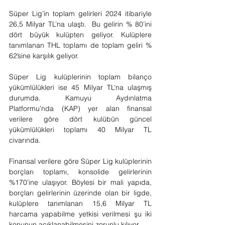
Süper Lig’in toplam gelirleri 2024 itibariyle 
26,5 Milyar TL’na ulaştı.  Bu gelirin % 80’ini 
dört büyük kulüpten geliyor. Kulüplere 
tanımlanan THL toplamı de toplam geliri % 
62’sine karşılık geliyor. 
Süper Lig kulüplerinin toplam bilanço 
yükümlülükleri ise 45 Milyar TL’na ulaşmış 
durumda. Kamuyu Aydınlatma 
Platformu’nda (KAP) yer alan finansal 
verilere göre dört kulübün güncel 
yükümlülükleri toplamı 40 Milyar TL 
civarında.
Finansal verilere göre Süper Lig kulüplerinin 
borçları toplamı, konsolide gelirlerinin 
%170’ine ulaşıyor. Böylesi bir mali yapıda, 
borçları gelirlerinin üzerinde olan bir ligde, 
kulüplere tanımlanan 15,6 Milyar TL 
harcama yapabilme yetkisi verilmesi şu iki 
konunun açıklanabilmesini zorunlu kılıyor.