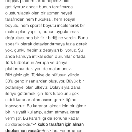
değişik platformlarda hepimiz dile 
getiriyoruz ancak bunun tarafımızca 
oluşturulacak olan bir uzman heyeti 
tarafından hem hukuksal, hem sosyal 
boyutu, hem sportif boyutu incelenerek bir 
makro plan yapılıp, bunun uygulanması 
doğrultusunda bir fikir birliğine vardık. Bunu 
spesifik olarak detaylandırmaya fazla gerek 
yok, çünkü hepimiz detayları biliyoruz. Şu 
anda kamuya intikal eden durumlar ortada. 
Türk futbolunun Avrupa ve dünya 
platformundaki yeri de malumunuz. 
Bildiğiniz gibi Türkiye'de nüfusun yüzde 
30'u genç insanlardan oluşuyor. Büyük bir 
potansiyel olan ülkeyiz. Dolayısıyla daha 
ileriye götürmek için Türk futbolunu çok 
ciddi kararlar alınmasının gerekliliğine 
inanıyoruz. Bu kararları almak için birliğimiz 
bir inisiyatif kullanıp, adım atmaya karar 
vermiştir. Bu kararlılığı da sonuna kadar 
sürdürecektir.''
-4 kulüp taraftarı için alınan 
deplasman yasağı-
Beşiktaş, Fenerbahçe, 