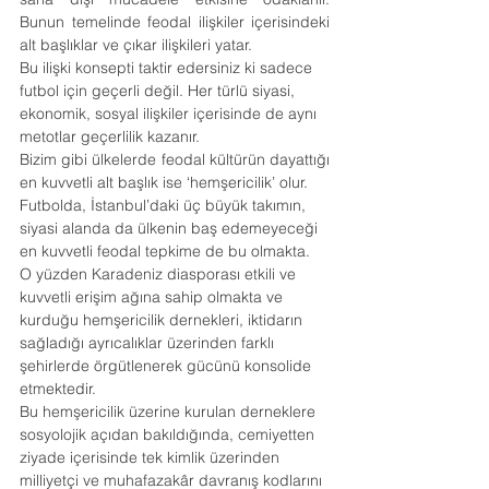
Bunun temelinde feodal ilişkiler içerisindeki 
alt başlıklar ve çıkar ilişkileri yatar.
Bu ilişki konsepti taktir edersiniz ki sadece 
futbol için geçerli değil. Her türlü siyasi, 
ekonomik, sosyal ilişkiler içerisinde de aynı 
metotlar geçerlilik kazanır.
Bizim gibi ülkelerde feodal kültürün dayattığı 
en kuvvetli alt başlık ise ‘hemşericilik’ olur.
Futbolda, İstanbul’daki üç büyük takımın, 
siyasi alanda da ülkenin baş edemeyeceği 
en kuvvetli feodal tepkime de bu olmakta.
O yüzden Karadeniz diasporası etkili ve 
kuvvetli erişim ağına sahip olmakta ve 
kurduğu hemşericilik dernekleri, iktidarın 
sağladığı ayrıcalıklar üzerinden farklı 
şehirlerde örgütlenerek gücünü konsolide 
etmektedir.
Bu hemşericilik üzerine kurulan derneklere 
sosyolojik açıdan bakıldığında, cemiyetten 
ziyade içerisinde tek kimlik üzerinden 
milliyetçi ve muhafazakâr davranış kodlarını 