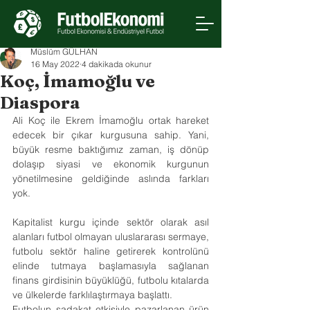
Müslüm GÜLHAN
16 May 2022
4 dakikada okunur
Koç, İmamoğlu ve
Diaspora
Ali Koç ile Ekrem İmamoğlu ortak hareket 
edecek bir çıkar kurgusuna sahip. Yani, 
büyük resme baktığımız zaman, iş dönüp 
dolaşıp siyasi ve ekonomik kurgunun 
yönetilmesine geldiğinde aslında farkları 
yok.
Kapitalist kurgu içinde sektör olarak asıl 
alanları futbol olmayan uluslararası sermaye, 
futbolu sektör haline getirerek kontrolünü 
elinde tutmaya başlamasıyla sağlanan 
finans girdisinin büyüklüğü, futbolu kıtalarda 
ve ülkelerde farklılaştırmaya başlattı.
Futbolun sadakat etkisiyle pazarlanan ürün 