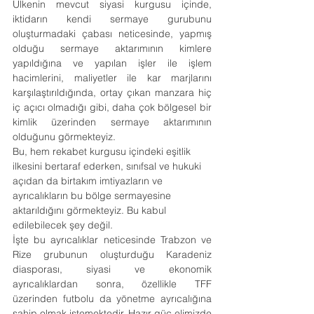
Ülkenin mevcut siyasi kurgusu içinde, 
iktidarın kendi sermaye gurubunu 
oluşturmadaki çabası neticesinde, yapmış 
olduğu sermaye aktarımının kimlere 
yapıldığına ve yapılan işler ile işlem 
hacimlerini, maliyetler ile kar marjlarını 
karşılaştırıldığında, ortay çıkan manzara hiç 
iç açıcı olmadığı gibi, daha çok bölgesel bir 
kimlik üzerinden sermaye aktarımının 
olduğunu görmekteyiz.
Bu, hem rekabet kurgusu içindeki eşitlik 
ilkesini bertaraf ederken, sınıfsal ve hukuki 
açıdan da birtakım imtiyazların ve 
ayrıcalıkların bu bölge sermayesine 
aktarıldığını görmekteyiz. Bu kabul 
edilebilecek şey değil.
İşte bu ayrıcalıklar neticesinde Trabzon ve 
Rize grubunun oluşturduğu Karadeniz 
diasporası, siyasi ve ekonomik 
ayrıcalıklardan sonra, özellikle TFF 
üzerinden futbolu da yönetme ayrıcalığına 
sahip olmak istemektedir. Hazır güç elimizde 