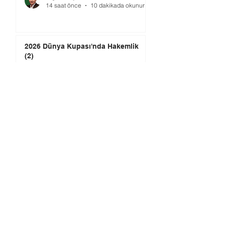
14 saat önce
10 dakikada okunur
2026 Dünya Kupası'nda Hakemlik
(2)
Dr. Ahmet GÜVENER
15 saat önce
2 dakikada okunur
TMOK’da Yeni Dönem: Şimdi Ne
Yapılmalı?
Ömer GÜRSOY
3 gün önce
4 dakikada okunur
2026 Dünya Kupası’nda Hakemlik
(1)
Dr. Ahmet GÜVENER
4 gün önce
2 dakikada okunur