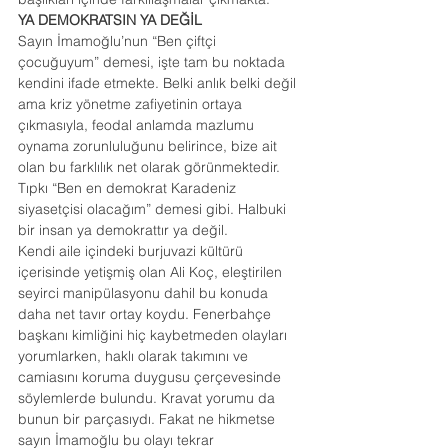
YA DEMOKRATSIN YA DEĞİL
Sayın İmamoğlu’nun “Ben çiftçi 
çocuğuyum” demesi, işte tam bu noktada 
kendini ifade etmekte. Belki anlık belki değil 
ama kriz yönetme zafiyetinin ortaya 
çıkmasıyla, feodal anlamda mazlumu 
oynama zorunluluğunu belirince, bize ait 
olan bu farklılık net olarak görünmektedir. 
Tıpkı “Ben en demokrat Karadeniz 
siyasetçisi olacağım” demesi gibi. Halbuki 
bir insan ya demokrattır ya değil.
Kendi aile içindeki burjuvazi kültürü 
içerisinde yetişmiş olan Ali Koç, eleştirilen 
seyirci manipülasyonu dahil bu konuda 
daha net tavır ortay koydu. Fenerbahçe 
başkanı kimliğini hiç kaybetmeden olayları 
yorumlarken, haklı olarak takımını ve 
camiasını koruma duygusu çerçevesinde 
söylemlerde bulundu. Kravat yorumu da 
bunun bir parçasıydı. Fakat ne hikmetse 
sayın İmamoğlu bu olayı tekrar 