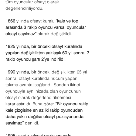
tüm oyuncular ofsayt olarak 
değerlendiriliyordu.
1866
 yılında ofsayt kuralı, 
“kale ve top 
arasında 3 rakip oyuncu varsa, oyuncular 
ofsayt sayılmaz” 
olarak değiştirildi.
1925 yılında, bir önceki ofsayt kuralında 
yapılan değişiklikten yaklaşık 60 yıl sonra, 3 
rakip oyuncu şartı 2’ye indirildi.
1990 yılında,
 bir önceki değişiklikten 65 yıl 
sonra, ofsayt kuralında hücum yapan 
takıma avantaj sağlandı. Sondan ikinci 
oyuncuyla aynı hizada olan oyuncunun 
ofsayt olarak değerlendirilmemesi 
kararlaştırıldı. Buna göre: 
“Bir oyuncu rakip 
kale çizgisine en az iki rakip oyuncudan 
daha yakın değilse ofsayt pozisyonunda 
sayılmaz”
 denildi.
1995 yılında, ofsayt pozisyonunda 