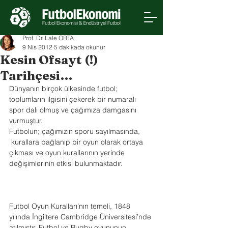
Prof. Dr. Lale ORTA
9 Nis 2012
5 dakikada okunur
Kesin Ofsayt (!)
Tarihçesi…
Dünyanın birçok ülkesinde futbol; 
toplumların ilgisini çekerek bir numaralı 
spor dalı olmuş ve çağımıza damgasını 
vurmuştur.
Futbolun; çağımızın sporu sayılmasında, 
 kurallara bağlanıp bir oyun olarak ortaya 
çıkması ve oyun kurallarının yerinde 
değişimlerinin etkisi bulunmaktadır.
Futbol Oyun Kuralları’nın temeli, 1848 
yılında İngiltere Cambridge Üniversitesi’nde 
atılmıştır. Futbol ve Rugby oyununun 