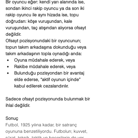
Bir oyuncu eğer: kendi yarı alanında ise, 
sondan ikinci rakip oyuncu ya da son iki 
rakip oyuncu ile aynı hizada ise, topu 
doğrudan: köşe vuruşundan, kale 
vuruşundan, taç atışından alıyorsa ofsayt 
değildir.
Ofsayt pozisyonundaki bir oyuncunun; 
topun takım arkadaşına dokunduğu veya 
takım arkadaşının topla oynadığı anda:
Oyuna müdahale ederek, veya
Rakibe müdahale ederek, veya
Bulunduğu pozisyondan bir avantaj 
elde ederse, “aktif oyunun içinde” 
kabul edilerek cezalandırılır.
Sadece ofsayt pozisyonunda bulunmak bir 
ihlal değildir.
Sonuç
Futbol, 1925 yılına kadar, bir satranç 
oyununa benzetiliyordu. Futbolun; kuvvet, 
sürat, teknik, taktik ve becerilerin de yer 