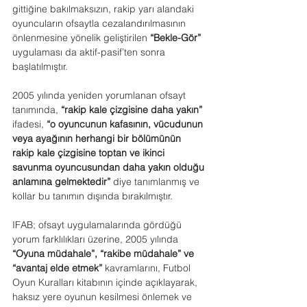
gittiğine bakılmaksızın, rakip yarı alandaki 
oyuncuların ofsaytla cezalandırılmasının 
önlenmesine yönelik geliştirilen 
“Bekle-Gör”
uygulaması da aktif-pasif’ten sonra 
başlatılmıştır.
2005 yılında yeniden yorumlanan ofsayt 
tanımında, 
“rakip kale çizgisine daha yakın”
ifadesi, 
“o oyuncunun kafasının, vücudunun 
veya ayağının herhangi bir bölümünün 
rakip kale çizgisine toptan ve ikinci 
savunma oyuncusundan daha yakın olduğu 
anlamına gelmektedir”
 diye tanımlanmış ve 
kollar bu tanımın dışında bırakılmıştır.
IFAB; ofsayt uygulamalarında gördüğü 
yorum farklılıkları üzerine, 2005 yılında 
“Oyuna müdahale”, “rakibe müdahale” ve 
“avantaj elde etmek”
 kavramlarını, Futbol 
Oyun Kuralları kitabının içinde açıklayarak, 
haksız yere oyunun kesilmesi önlemek ve 