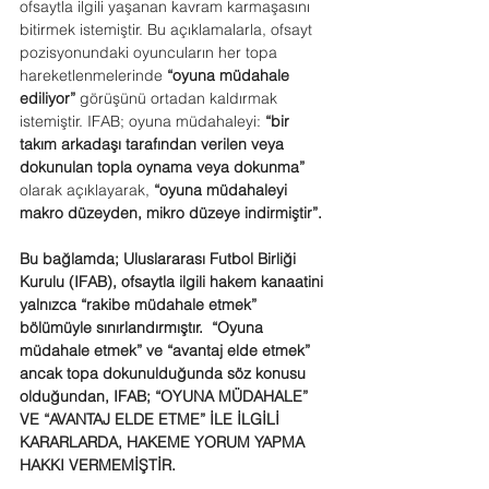
ofsaytla ilgili yaşanan kavram karmaşasını 
bitirmek istemiştir. Bu açıklamalarla, ofsayt 
pozisyonundaki oyuncuların her topa 
hareketlenmelerinde 
“oyuna müdahale 
ediliyor”
 görüşünü ortadan kaldırmak 
istemiştir. IFAB; oyuna müdahaleyi: 
“bir 
takım arkadaşı tarafından verilen veya 
dokunulan topla oynama veya dokunma” 
olarak açıklayarak, 
“oyuna müdahaleyi 
makro düzeyden, mikro düzeye indirmiştir”.
Bu bağlamda; Uluslararası Futbol Birliği 
Kurulu (IFAB), ofsaytla ilgili hakem kanaatini 
yalnızca “rakibe müdahale etmek” 
bölümüyle sınırlandırmıştır.  “Oyuna 
müdahale etmek” ve “avantaj elde etmek” 
ancak topa dokunulduğunda söz konusu 
olduğundan, IFAB; “OYUNA MÜDAHALE” 
VE “AVANTAJ ELDE ETME” İLE İLGİLİ 
KARARLARDA, HAKEME YORUM YAPMA 
HAKKI VERMEMİŞTİR.