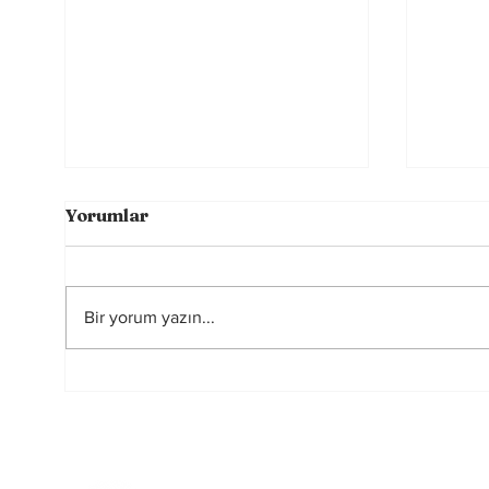
Yorumlar
Bir yorum yazın...
Futbolun Güzelliğini
2026
Yeniden Şekillendiren
Hakem
Üç Güç