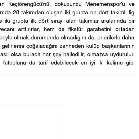
itiren Keçiörengücü'nü, dokuzuncu Menemenspor'u ve 
da 28 takımdan oluşan iki grupta on dört takımlı lig 
iki grupta ilk dört sırayı alan takımlar aralarında bir 
anı arttırırlar, hem de fikstür garabetini ortadan 
böyle olmak durumunda olmadığını da, önerilerle daha 
n gelirlerini çoğalacağını zanneden kulüp başkanlarının 
 nasıl olsa burada her şey halledilir, olmazsa uydurulur. 
utbolunu da tarif edebilecek en iyi iki kelime gibi 