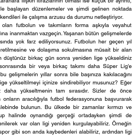
arlara ilişkin itirazlarının olması ise küçük bir ayrıntı, 
ile başlayan düzenlemeler ve şimdi gelinen noktada 
endileri ile çalışma arzusu da durumu netleştiriyor. 
 olan futbolun ve takımların forma aşkıyla veyahut 
alına inanmaktan vazgeçin. Yaşanan bütün gelişmelerde 
sında yok farz ediliyorsunuz. Futbolun her geçen yıl 
üretilmesine ve dolaşıma sokulmasına müsait bir alan 
n düştünüz birkaç gün sonra yeniden lige yükseldiniz 
onrasında bir veya birkaç takımı daha Süper Lig'e 
, bu gelişmelerin yıllar sonra bile başınıza kakılacağını 
ge yükseltilmeyi içinize sindirebiliyor musunuz? Eğer 
az daha yükseltmenin tam sırasıdır. Sizler de önce 
an onların aracılığıyla futbol federasyonuna başvurarak 
talebinde bulunun. Bu ülkede bir zamanlar kırmızı ve 
rup halinde oynandığı gerçeği ortadayken şimdi de 
lerek var olan ligi yeniden kurgulayabiliriz. Örneğin 
r gibi son anda kaybedenleri alabiliriz, ardından ligi 