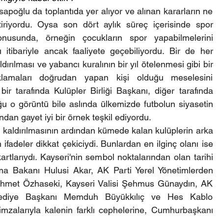
oğlu da toplantıda yer alıyor ve alınan kararların ne 
iriyordu. Oysa son dört aylık süreç içerisinde spor 
usunda, örneğin çocukların spor yapabilmelerini 
itibariyle ancak faaliyete geçebiliyordu. Bir de her 
ılması ve yabancı kuralının bir yıl ötelenmesi gibi bir 
amaları doğrudan yapan kişi olduğu meselesini 
r tarafında Kulüpler Birliği Başkanı, diğer tarafında 
 o görüntü bile aslında ülkemizde futbolun siyasetin 
ndan gayet iyi bir örnek teşkil ediyordu.
aldırılmasının ardından kümede kalan kulüplerin arka 
ifadeler dikkat çekiciydi. Bunlardan en ilginç olanı ise 
rtlarıydı. Kayseri'nin sembol noktalarından olan tarihi 
nma Bakanı Hulusi Akar, AK Parti Yerel Yönetimlerden 
hmet Özhaseki, Kayseri Valisi Şehmus Günaydın, AK 
 Belediye Başkanı Memduh Büyükkılıç ve Hes Kablo 
zalarıyla kalenin farklı cephelerine, Cumhurbaşkanı 