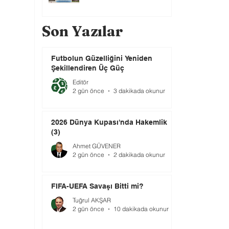
Son Yazılar
Futbolun Güzelliğini Yeniden
Şekillendiren Üç Güç
Editör
2 gün önce
3 dakikada okunur
2026 Dünya Kupası'nda Hakemlik
(3)
Ahmet GÜVENER
2 gün önce
2 dakikada okunur
FIFA-UEFA Savaşı Bitti mi?
Tuğrul AKŞAR
2 gün önce
10 dakikada okunur