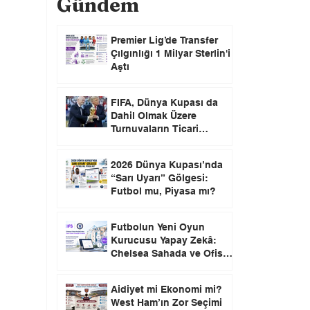
Gündem
Premier Lig’de Transfer
Çılgınlığı 1 Milyar Sterlin'i
Aştı
FIFA, Dünya Kupası da
Dahil Olmak Üzere
Turnuvaların Ticari
Haklarını Özel Yatırımcılara
Satacağını Açıkladı!
2026 Dünya Kupası’nda
“Sarı Uyarı” Gölgesi:
Futbol mu, Piyasa mı?
Futbolun Yeni Oyun
Kurucusu Yapay Zekâ:
Chelsea Sahada ve Ofiste
Devrim Peşinde
Aidiyet mi Ekonomi mi?
West Ham’ın Zor Seçimi