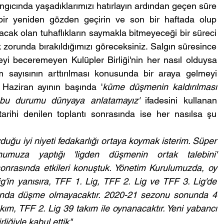
ıcında yaşadıklarımızı hatırlayın ardından geçen süre 
ir yeniden gözden geçirin ve son bir haftada olup 
ıkacak olan tuhaflıkların saymakla bitmeyeceği bir süreci 
orunda bırakıldığımızı göreceksiniz. Salgın süresince 
i beceremeyen Kulüpler Birliği'nin her nasıl olduysa 
sayısının arttırılması konusunda bir araya gelmeyi 
 Haziran ayının başında '
küme düşmenin kaldırılması 
 bu durumu dünyaya anlatamayız'
 ifadesini kullanan 
arihi denilen toplantı sonrasında ise her nasılsa şu 
ğu iyi niyeti fedakarlığı ortaya koymak isterim. Süper 
onumuza yaptığı 'ligden düşmenin ortak talebini' 
onrasında etkileri konuştuk. Yönetim Kurulumuzda, oy 
ig'in yanısıra, TFF 1. Lig, TFF 2. Lig ve TFF 3. Lig'de 
nda düşme olmayacaktır. 2020-21 sezonu sonunda 4 
m, TFF 2. Lig 39 takım ile oynanacaktır. Yeni yabancı 
liğiyle kabul ettik".