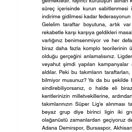
gelmektedir. Yayıncı kuruluşun alınan kar
süreç içerisinde kurun sabitlenmesi 
indirime gidilmesi kadar federasyonun k
Gelelim taraftar boyutuna, artık var
rekabetle karşı karşıya geldikleri mas
varlığınız benimsenmiyor ve her defa
biraz daha fazla komplo teorilerinin 
olduğu gerçeğini anlamalısınız. Ligde
veyahut şimdi yapılan kampanyalar s
aldılar. Peki bu takımların taraftarları
bilmiyor musunuz? Ya da bu şekilde li
sindirebiliyorsanız, o halde eli bir
kentlerinizin milletvekillerine, ardınd
takımlarınızın Süper Lig'e alınması 
beyaz grup diye birinci ligin iki g
olağanüstü zamanlardan geçiyoruz deni
Adana Demirspor, Bursaspor, Akhisarspo