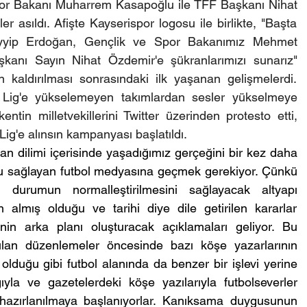
or Bakanı Muharrem Kasapoğlu ile TFF Başkanı Nihat 
r asıldı. Afişte Kayserispor logosu ile birlikte, "Başta 
yip Erdoğan, Gençlik ve Spor Bakanımız Mehmet 
nı Sayın Nihat Özdemir'e şükranlarımızı sunarız" 
 kaldırılması sonrasındaki ilk yaşanan gelişmelerdi. 
ig'e yükselemeyen takımlardan sesler yükselmeye 
ntin milletvekillerini Twitter üzerinden protesto etti, 
g'e alınsın kampanyası başlatıldı.
an dilimi içerisinde yaşadığımız gerçeğini bir kez daha 
unu sağlayan futbol medyasına geçmek gerekiyor. Çünkü 
n durumun normalleştirilmesini sağlayacak altyapı 
n almış olduğu ve tarihi diye dile getirilen kararlar 
in arka planı oluşturacak açıklamaları geliyor. Bu 
ılan düzenlemeler öncesinde bazı köşe yazarlarının 
 olduğu gibi futbol alanında da benzer bir işlevi yerine 
ığıyla ve gazetelerdeki köşe yazılarıyla futbolseverler 
azırlanılmaya başlanıyorlar. Kanıksama duygusunun 