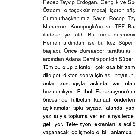
Recep Tayyip Erdoğan, Gençlik ve Sp
Özdemir'e teşekkür mesajı içeren afişle
Cumhurbaşkanımız Sayın Recep Tay
Muharrem Kasapoğlu'na ve TFF Başka
ifadeleri yer aldı. Bu küme düşmenin
Hemen ardından ise bu kez Süper L
başladı. Önce Bursaspor taraftarları ke
ardından Adana Demirspor için Süper Li
Tüm bu olup bitenleri çok kısa bir zam
dile getirdikten sonra işin asıl boyut
onlar aracılığıyla aslında var ola
hazırlanılıyor. Futbol Federasyonu'nu
öncesinde futbolun kanaat önderlerin
açıklamalar tıpkı siyasal alanda yap
yazılarıyla topluma verilen sinyallerde
getiriyor. Televizyon ekranları aracıl
yaşanacak gelişmelere bir anlamda h