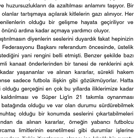
ve huzursuzlukların da azaltılması anlamını taşıyor. Bir 
anlar tartışmaya açılarak kitlelerin gazı alınıyor. Her 
ilenlerin olduğu bir gelişme hayata geçiriliyor ve 
önünü ardına kadar açmaya yardımcı oluyor. 
tırılmasın diyenlerin seslerini duyardık fakat hepinizin 
bol Federasyonu Başkanı referandum öncesinde, üstelik 
tediğini yani rengini belli etmişti. Benzer şekilde bazı 
li kanaat önderlerinden bir tanesi de renklerini açık 
kadar yaşananlar ve alınan kararlar, sürekli hakem 
nse sadece futbola ilişkin gibi gözükmüyorlar. Hatta 
olduğu gerçeğini en çok bu yıllarda iliklerimize kadar 
kaldırılması ve Süper Lig'in 21 takımla oynanması 
rç batağında olduğu ve var olan durumu sürdürebilmek 
muhtaç olduğu bir konumda seslerini çıkartabilmeleri 
ndan da alınan kararlar, örneğin yabancı futbolcu 
cama limitlerinin esnetilmesi gibi durumlar işlerine 