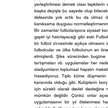
yerleştirilmesi demek olası tepkilerin 
başka deyişle bu sayede olup bitecek ol
defasında yok artık bu da olmaz den
kanıksama duygusu normalleştirmenin 
Bir zamanlar futbola/spora siyaset karış
gayet iyi hatırlayacağı gibi eski Fut
bir futbol zirvesinde açıkça olmasını is
futbolcular ve ülke futbolunun en önem
etmişlerdi. Şike sürecinden bugüne 
tartışmaları vb. uygulamalar her nede
stadyumların toplumsal hayatın maketi 
hissediyoruz. Tıpkı küme düşmenin 
kararında olduğu gibi. Kulüplerin bo
için sürekli olarak devlet desteğine 
mümkün değildir. Çünkü onlar açısı
uygulamasının bir yıl ötelenmesi har